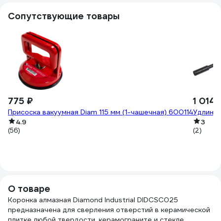
Сопутствующие товары
775 ₽
1 014 
Присоска вакуумная Diam 115 мм (1-чашечная) 600114
Удлинит
4.9
3
(56)
(2)
О товаре
Коронка алмазная Diamond Industrial DIDCSC025
предназначена для сверления отверстий в керамической
плитке любой твердости, керамограните и стекле.