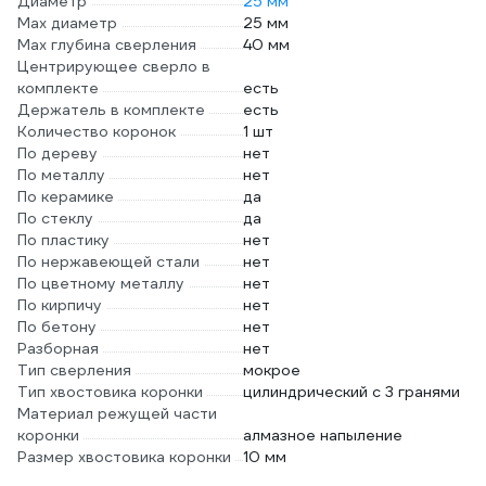
Диаметр
25 мм
Max диаметр
25 мм
Max глубина сверления
40 мм
Центрирующее сверло в
комплекте
есть
Держатель в комплекте
есть
Количество коронок
1 шт
По дереву
нет
По металлу
нет
По керамике
да
По стеклу
да
По пластику
нет
По нержавеющей стали
нет
По цветному металлу
нет
По кирпичу
нет
По бетону
нет
Разборная
нет
Тип сверления
мокрое
Тип хвостовика коронки
цилиндрический с 3 гранями
Материал режущей части
коронки
алмазное напыление
Размер хвостовика коронки
10 мм