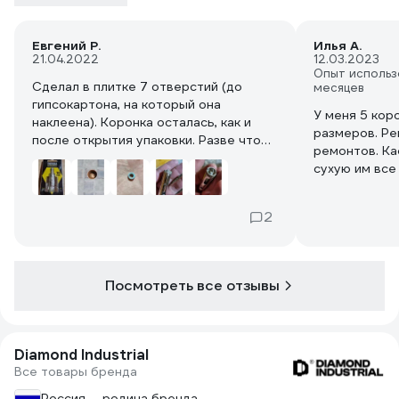
Евгений Р.
Илья А.
21.04.2022
12.03.2023
Опыт использ
Сделал в плитке 7 отверстий (до
месяцев
гипсокартона, на который она
У меня 5 кор
наклеена). Коронка осталась, как и
размеров. Ре
после открытия упаковки. Разве что
ремонтов. Ка
запылились алмазики.
сухую им все
так не извра
Первое отверстие смачивал водой из
Покупал друг
капельницы. Грязи, брызг было...
2
же деньги ал
стёрлось при
Решил, что просто буду периодически
кафелем.
коронку опускать в емкость с
холодной водой. И дело пошло! И
Посмотреть все отзывы
коронка остужается. И грязи
практически никакой.
Diamond Industrial
После просверливания отверстия
Все товары бренда
образуется маленький бублик от
плитки. Сам край отверсия ровный без
Россия — родина бренда