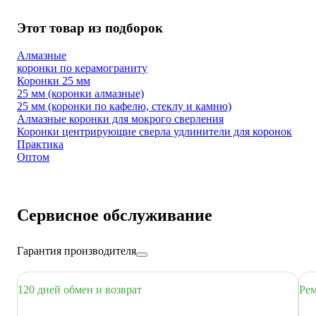
Этот товар из подборок
Алмазные
коронки по керамограниту
Коронки 25 мм
25 мм (коронки алмазные)
25 мм (коронки по кафелю, стеклу и камню)
Алмазные коронки для мокрого сверления
Коронки центрирующие сверла удлинители для коронок
Практика
Оптом
Сервисное обслуживание
Гарантия производителя
120 дней обмен и возврат
Рем