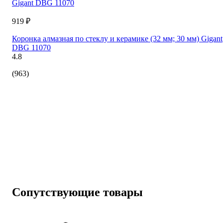
919 ₽
Коронка алмазная по стеклу и керамике (32 мм; 30 мм) Gigant
DBG 11070
4.8
(963)
Сопутствующие товары