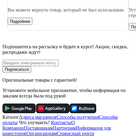
Вы можете вернуть товар, который не был использован
Уст
сер
Подробнее
По
Подпишитесь
на рассылку
и будьте в курсе! Акции, скидки,
распродажи ждут!
Подписаться
Оригинальные товары с гарантией!
Установите мобильное приложение, чтобы информация по
заказам всегда была под рукой
Каталог
Адреса магазинов
Способы получения
Способы
оплаты
Что улучшить?
Контакты
О
Компании
Поставщикам
Партнерам
Информация для
инвесторов
Организациям
Сервисный центр