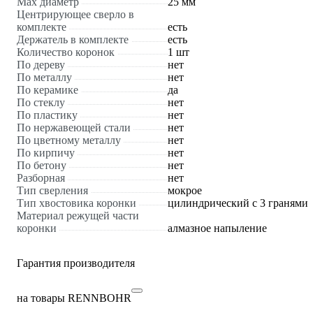
Max диаметр
25 мм
Центрирующее сверло в
комплекте
есть
Держатель в комплекте
есть
Количество коронок
1 шт
По дереву
нет
По металлу
нет
По керамике
да
По стеклу
нет
По пластику
нет
По нержавеющей стали
нет
По цветному металлу
нет
По кирпичу
нет
По бетону
нет
Разборная
нет
Тип сверления
мокрое
Тип хвостовика коронки
цилиндрический с 3 гранями
Материал режущей части
коронки
алмазное напыление
Гарантия производителя
на товары RENNBOHR