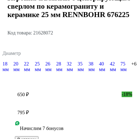
сверлом по керамограниту и
керамике 25 мм RENNBOHR 676225
Код товара: 21628072
Диаметр
18
20
22
25
26
28
32
35
38
40
42
75
+6
мм
мм
мм
мм
мм
мм
мм
мм
мм
мм
мм
мм
-18%
650 ₽
795 ₽
Начислим 7 бонусов