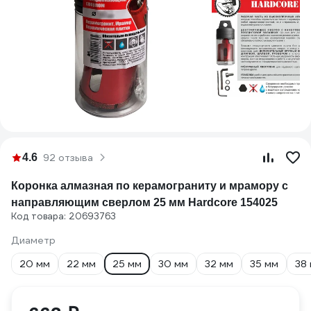
4.6
92 отзыва
Коронка алмазная по керамограниту и мрамору с
направляющим сверлом 25 мм Hardcore 154025
Код товара: 20693763
Диаметр
20 мм
22 мм
25 мм
30 мм
32 мм
35 мм
38