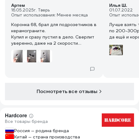
Артем
Илья Ш.
16.05.2025
г. Тверь
01.07.2022
Опыт использования: Менее месяца
Опыт использ
Коронка 68, брал для подрозетников в
Лучше взять 
керамограните.
по 200-300р
Купил и сразу пустил в дело. Сверлит
да ещё и кор
уверенно, даже на 2 скорости
шуруповерта, но для пробделия срока
службы сверлил на первой!
Высверлил 6 отверстий и только
краска стерлась по бокам. Сверлил в
периодической промывкой в воде для
охлаждения и смыва шлама.
Посмотреть все отзывы
Hardcore
Все товары бренда
Россия — родина бренда
Китай — страна производства