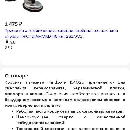
1 475 ₽
4
Присоска алюминиевая зажимная двойная для плитки и
Уд
стекла TRIO-DIAMOND 118 мм 282002
2
4.8
(48)
(6
О товаре
Коронка алмазная Hardcore 154025 применяется для
сверления
керамогранита, керамической плитки,
. Сверление необходимо проводить
мрамора и камня
в
безударном режиме с водяным охлаждением коронки и
.
места сверления на плитке
Рабочая часть коронки из
.
высокопрочных алмазов
Центрирующее сверло с качественной
.
победитовой напайкой
для надежного крепления в
Трехгранный хвостовик