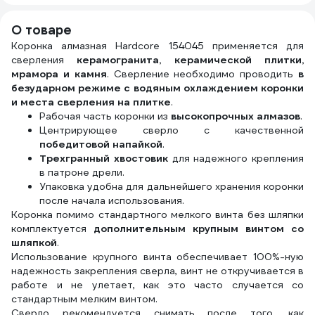
дюймов 1944
О товаре
Коронка алмазная Hardcore 154045 применяется для
сверления
керамогранита, керамической плитки,
мрамора и камня
. Сверление необходимо проводить
в
безударном режиме с водяным охлаждением коронки
и места сверления на плитке
.
Рабочая часть коронки из
высокопрочных алмазов
.
Центрирующее сверло с качественной
победитовой напайкой
.
Трехгранный хвостовик
для надежного крепления
в патроне дрели.
Упаковка удобна для дальнейшего хранения коронки
после начала использования.
Коронка помимо стандартного мелкого винта без шляпки
комплектуется
дополнительным крупным винтом со
шляпкой
.
Использование крупного винта обеспечивает 100%-ную
надежность закрепления сверла, винт не откручивается в
работе и не улетает, как это часто случается со
стандартным мелким винтом.
Сверло рекомендуется снимать после того, как