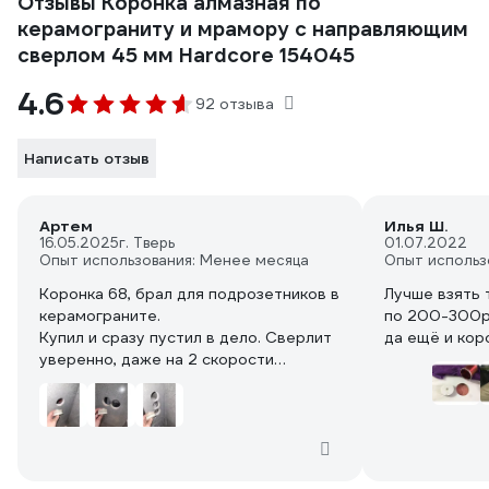
Отзывы Коронка алмазная по
керамограниту и мрамору с направляющим
сверлом 45 мм Hardcore 154045
4.6
92 отзыва
Написать отзыв
Артем
Илья Ш.
16.05.2025
г. Тверь
01.07.2022
Опыт использования: Менее месяца
Опыт использ
Коронка 68, брал для подрозетников в
Лучше взять 
керамограните.
по 200-300р
Купил и сразу пустил в дело. Сверлит
да ещё и кор
уверенно, даже на 2 скорости
шуруповерта, но для пробделия срока
службы сверлил на первой!
Высверлил 6 отверстий и только
краска стерлась по бокам. Сверлил в
периодической промывкой в воде для