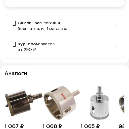
Самовывоз:
сегодня,
бесплатно
, из 1 магазина
Курьером:
завтра,
от 290 ₽
Аналоги
1 067 ₽
1 068 ₽
1 065 ₽
985