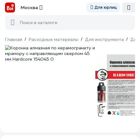
Москва
Для юрлиц
Поиск в каталоге
Главная
/
Расходные материалы
/
Для инструмента
/
Для