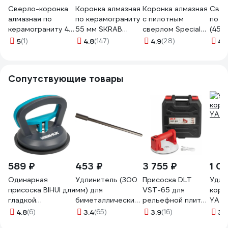
Сверло-коронка
Коронка алмазная
Коронка алмазная
Свер
алмазная по
по керамограниту
с пилотным
по к
керамограниту 45
55 мм SKRAB
сверлом Special
(45х
мм REDVERG
33755
(45х70 мм)
MATR
5
(1)
4.8
(147)
4.9
(28)
4.1
6627092
MONOGRAM 086-
556
Сопутствующие товары
589 ₽
453 ₽
3 755 ₽
1 0
Одинарная
Удлинитель (300
Присоска DLT
Удли
присоска BIHUI для
мм) для
VST-65 для
коро
гладкой
биметаллических
рельефной плитки
YATO
поверхности
коронок Зубр
с АВТО
4.8
(6)
3.4
(65)
3.9
(16)
3
(
SCSP4
29539-300
подкачкой, 6