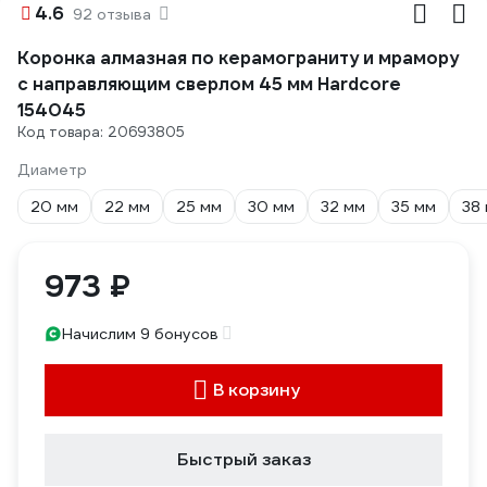
4.6
92 отзыва
Коронка алмазная по керамограниту и мрамору
с направляющим сверлом 45 мм Hardcore
154045
Код товара: 20693805
Диаметр
20 мм
22 мм
25 мм
30 мм
32 мм
35 мм
38
973 ₽
Начислим 9 бонусов
В корзину
Быстрый заказ