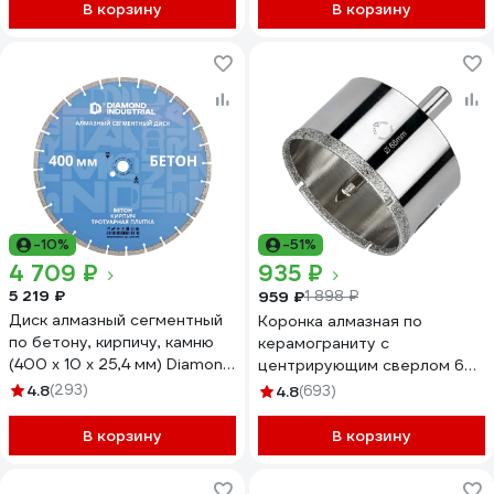
В корзину
В корзину
-10%
-51%
4 709 ₽
935 ₽
5 219 ₽
959 ₽
1 898 ₽
Диск алмазный сегментный
Коронка алмазная по
по бетону, кирпичу, камню
керамограниту с
(400 х 10 х 25,4 мм) Diamond
центрирующим сверлом 68
Industrial DIDC400
мм Diamond Industrial
4.8
(293)
4.8
(693)
DIDCSC068
В корзину
В корзину