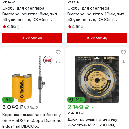
264 ₽
297 ₽
Скобы для степлера
Скобы для степлера
Diamond Industrial 8мм, тип
Diamond Industrial 10мм, тип
53 усиленные, 1000шт
53 усиленные, 1000шт
DIDSKOB538
DIDSKOB5310
4.8
(21)
4.8
(18)
В корзину
В корзину
-9%
-14%
2 149 ₽
3 049 ₽
3 354 ₽
2 488 ₽
Коронка алмазная по бетону
Диск пильный по дереву
68 мм SDS+ в сборе Diamond
Woodmaker 210x30 мм,
Industrial DIDCC68