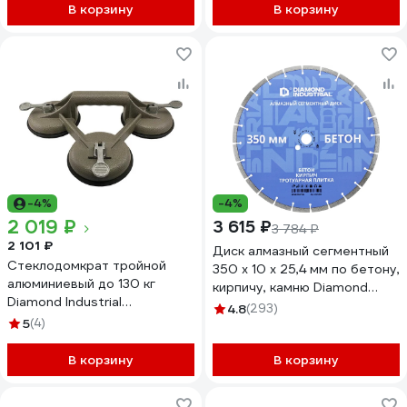
В корзину
В корзину
-4%
-4%
2 019 ₽
3 615 ₽
3 784 ₽
2 101 ₽
Диск алмазный сегментный
Стеклодомкрат тройной
350 х 10 х 25,4 мм по бетону,
алюминиевый до 130 кг
кирпичу, камню Diamond
Diamond Industrial
Industrial DIDC350
4.8
(293)
DIDGLD3ALU
5
(4)
В корзину
В корзину