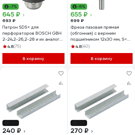
-7%
-6%
645 ₽
655 ₽
693 ₽
699 ₽
Патрон SDS+ для
Фреза пазовая прямая
перфораторов BOSCH GBH
(обгонная) с верхним
2-24,2-26,2-28 и их аналогов
подшипником 12x30 мм, S=8
Diamond Industrial DIDZC226
мм, Z=2 Diamond Industrial
4.8
(75)
4.8
(40)
DIDFRPP81230
В корзину
В корзину
-9%
-9%
240 ₽
270 ₽