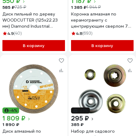
550 ₽
1 187 ₽
585 ₽
1 385 ₽
725 ₽
1 944 ₽
Диск пильный по дереву
Коронка алмазная по
WOODCUTTER (125х22.23
керамограниту с
мм) Diamond Industrial
центрирующим сверлом 70
DID125W
мм Diamond Industrial
4.9
(40)
4.8
(693)
DIDCSC070
В корзину
В корзину
-4%
-23%
1 809 ₽
295 ₽
1 890 ₽
385 ₽
Диск алмазный по
Набор для садового