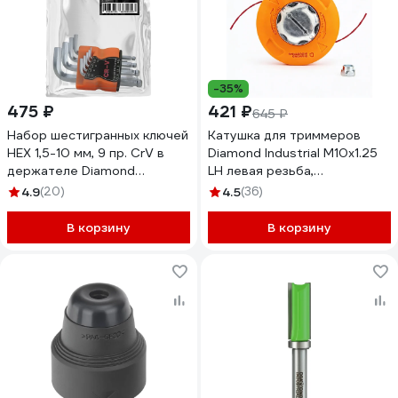
-35%
475 ₽
421 ₽
645 ₽
Набор шестигранных ключей
Катушка для триммеров
HEX 1,5-10 мм, 9 пр. CrV в
Diamond Industrial М10x1.25
держателе Diamond
LH левая резьба,
Industrial DIDHEX1510
полуавтомат мет.кнопка,
4.9
(20)
4.5
(36)
оранжевая
DIDTRKAT44ORNG
В корзину
В корзину