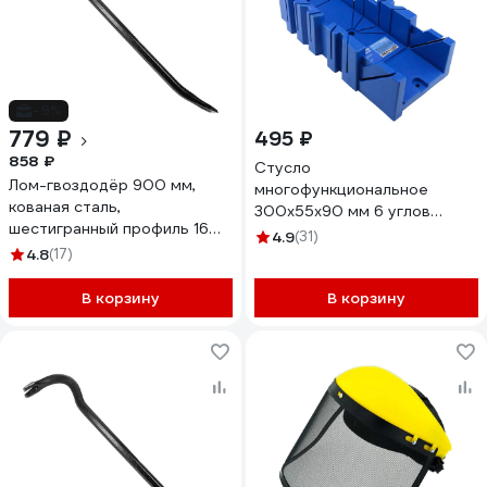
-9%
779 ₽
495 ₽
858 ₽
Стусло
Лом-гвоздодёр 900 мм,
многофункциональное
кованая сталь,
300x55x90 мм 6 углов
шестигранный профиль 16
ударопрочный пластик
4.9
(31)
мм Diamond Industrial
4.8
(17)
Diamond Industrial
DIDGV90016
DIDSTU3005590
В корзину
В корзину