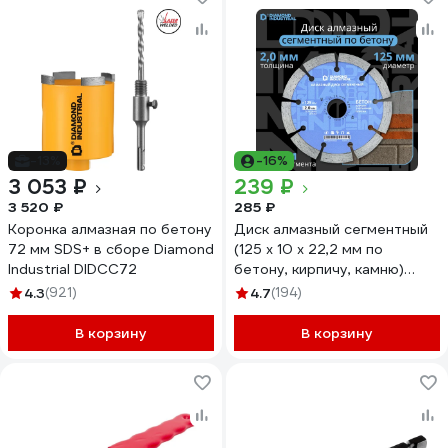
-13%
-16%
3 053 ₽
239 ₽
3 520 ₽
285 ₽
Коронка алмазная по бетону
Диск алмазный сегментный
72 мм SDS+ в сборе Diamond
(125 х 10 х 22,2 мм по
Industrial DIDCC72
бетону, кирпичу, камню)
Diamond Industrial DIDS125
4.3
(921)
4.7
(194)
В корзину
В корзину