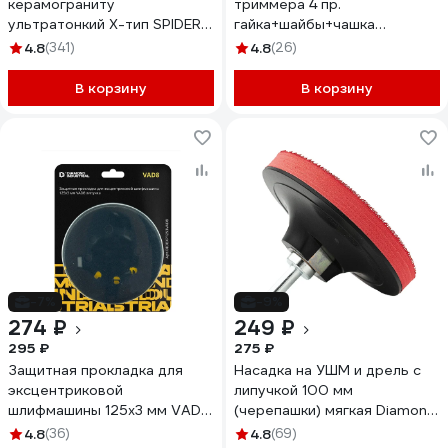
керамограниту
триммера 4 пр.
ультратонкий X-тип SPIDER
гайка+шайбы+чашка
125x10x1.2x22.23 мм Diamond
редуктора M10х1.25LH
4.8
(341)
4.8
(26)
Industrial DIDX125ST
Diamond Industrial DIDGRED4
В корзину
В корзину
-7%
-9%
274 ₽
249 ₽
295 ₽
275 ₽
Защитная прокладка для
Насадка на УШМ и дрель с
эксцентриковой
липучкой 100 мм
шлифмашины 125x3 мм VAD8
(черепашки) мягкая Diamond
липучка Diamond Industrial
Industrial DIDN100S
4.8
(36)
4.8
(69)