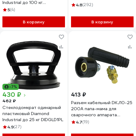
Industrial до 100 кг
DIDCH125S
4.8
(292)
DIDGLD2ALU
5
(4)
В корзину
В корзину
-7%
430 ₽
413 ₽
462 ₽
Разъем кабельный DKJ10-25
Стеклодомкрат одинарный
200А папа-мама для
пластиковый Diamond
сварочного аппарата
Industrial до 25 кг DIDGLD1PL
Diamond Industrial
4.7
(19)
4.9
(27)
DIDSVDX1025