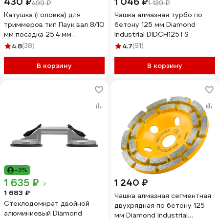
430 ₽
1 046 ₽
499 ₽
1 139 ₽
Катушка (головка) для
Чашка алмазная турбо по
триммеров тип Паук вал 8/10
бетону 125 мм Diamond
мм посадка 25.4 мм
Industrial DIDCH125TS
универсальная Diamond
4.8
(38)
4.7
(91)
Industrial DIDTRKAT32
В корзину
В корзину
-3%
1 635 ₽
1 240 ₽
1 683 ₽
Чашка алмазная сегментная
Стеклодомкрат двойной
двухрядная по бетону 125
алюминиевый Diamond
мм Diamond Industrial