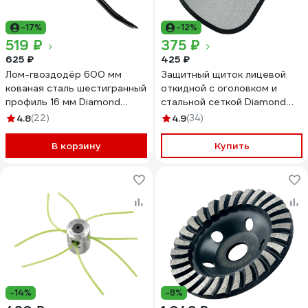
-17%
-12%
519 ₽
375 ₽
625 ₽
425 ₽
Лом-гвоздодёр 600 мм
Защитный щиток лицевой
кованая сталь шестигранный
откидной с оголовком и
профиль 16 мм Diamond
стальной сеткой Diamond
Industrial DIDGV60016
Industrial DIDSHZM
4.8
(22)
4.9
(34)
В корзину
Купить
-14%
-8%