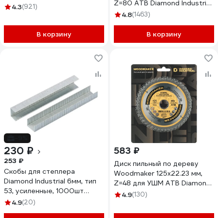
Z=80 ATB Diamond Industrial
4.3
(921)
DIDD210Z80
4.8
(1463)
В корзину
В корзину
-9%
230 ₽
583 ₽
253 ₽
Диск пильный по дереву
Скобы для степлера
Woodmaker 125x22.23 мм,
Diamond Industrial 6мм, тип
Z=48 для УШМ ATB Diamond
53, усиленные, 1000шт
Industrial DIDD125Z48
4.9
(130)
DIDSKOB536
4.9
(20)