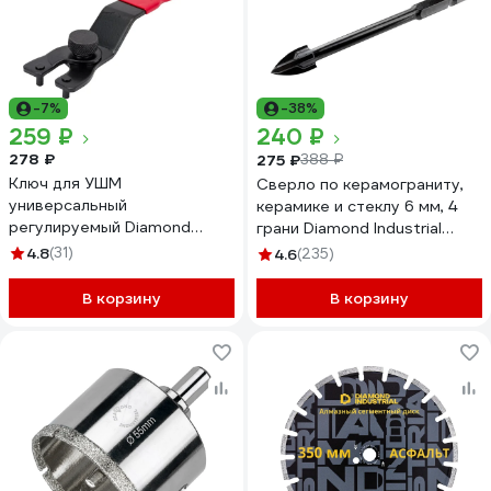
-7%
-38%
259 ₽
240 ₽
278 ₽
275 ₽
388 ₽
Ключ для УШМ
Сверло по керамограниту,
универсальный
керамике и стеклу 6 мм, 4
регулируемый Diamond
грани Diamond Industrial
Industrial DIDKLUNI
DIDSK006
4.8
(31)
4.6
(235)
В корзину
В корзину