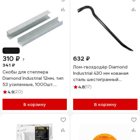
-9%
310 ₽
632 ₽
341 ₽
Лом-гвоздодёр Diamond
Скобы для степлера
Industrial 430 мм кованая
Diamond Industrial 12мм, тип
сталь шестигранный
53 усиленные, 1000шт
профиль 16 мм DIDGV43016
4.8
(17)
DIDSKOB5312
4.9
(20)
В корзину
В корзину