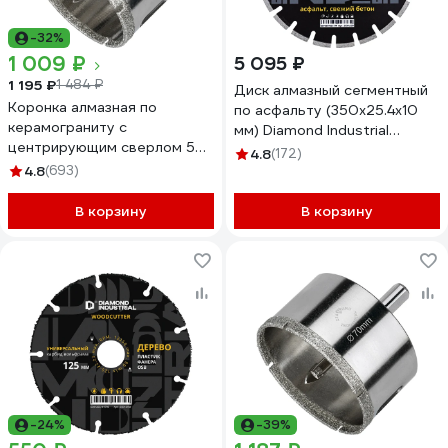
-32%
1 009 ₽
5 095 ₽
1 195 ₽
1 484 ₽
Диск алмазный сегментный
Коронка алмазная по
по асфальту (350х25.4х10
керамограниту с
мм) Diamond Industrial
центрирующим сверлом 55
DIDA350
4.8
(172)
мм Diamond Industrial
4.8
(693)
DIDCSC055
В корзину
В корзину
-24%
-39%