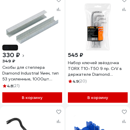
-5%
330 ₽
545 ₽
349 ₽
Набор ключей звёздочка
Скобы для степлера
TORX T10-T50 9 пр. CrV в
Diamond Industrial 14мм, тип
держателе Diamond
53 усиленные, 1000шт
Industrial DIDTORX1510
4.9
(20)
DIDSKOB5314
4.8
(21)
В корзину
В корзину