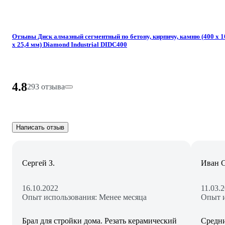
Отзывы Диск алмазный сегментный по бетону, кирпичу, камню (400 х 1
х 25,4 мм) Diamond Industrial DIDC400
4.8
293 отзыва
Написать отзыв
Сергей З.
Иван С
16.10.2022
11.03.
Опыт использования: Менее месяца
Опыт и
Брал для стройки дома. Резать керамический
Средни