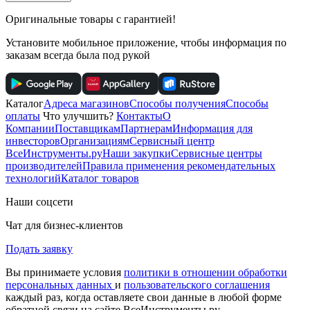
Оригинальные товары с гарантией!
Установите мобильное приложение, чтобы информация по
заказам всегда была под рукой
Каталог
Адреса магазинов
Способы получения
Способы
оплаты
Что улучшить?
Контакты
О
Компании
Поставщикам
Партнерам
Информация для
инвесторов
Организациям
Сервисный центр
ВсеИнструменты.ру
Наши закупки
Сервисные центры
производителей
Правила применения рекомендательных
технологий
Каталог товаров
Наши соцсети
Чат для бизнес-клиентов
Подать заявку
Вы принимаете условия
политики в отношении обработки
персональных данных
и
пользовательского соглашения
каждый раз, когда оставляете свои данные в любой форме
обратной связи на сайте ВсеИнструменты.ру