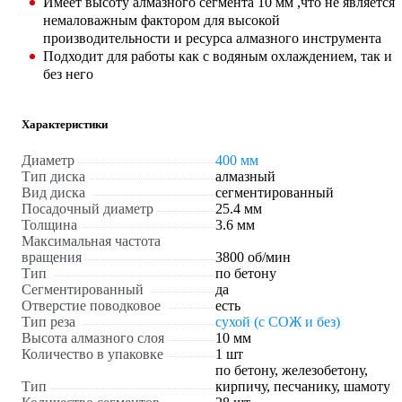
Имеет высоту алмазного сегмента 10 мм ,что не является
немаловажным фактором для высокой
производительности и ресурса алмазного инструмента
Подходит для работы как с водяным охлаждением, так и
без него
Характеристики
Диаметр
400 мм
Тип диска
алмазный
Вид диска
сегментированный
Посадочный диаметр
25.4 мм
Толщина
3.6 мм
Максимальная частота
вращения
3800 об/мин
Тип
по бетону
Сегментированный
да
Отверстие поводковое
есть
Тип реза
сухой (с СОЖ и без)
Высота алмазного слоя
10 мм
Количество в упаковке
1 шт
по бетону, железобетону,
Тип
кирпичу, песчанику, шамоту