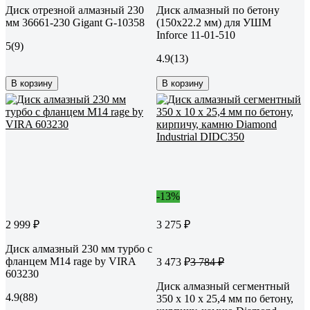
Диск отрезной алмазный 230
Диск алмазный по бетону
мм 36661-230 Gigant G-10358
(150х22.2 мм) для УШМ
Inforce 11-01-510
5
(9)
4.9
(13)
В корзину
В корзину
-13%
2 999 ₽
3 275 ₽
Диск алмазный 230 мм турбо с
фланцем М14 rage by VIRA
3 473 ₽
3 784 ₽
603230
Диск алмазный сегментный
4.9
(88)
350 х 10 х 25,4 мм по бетону,