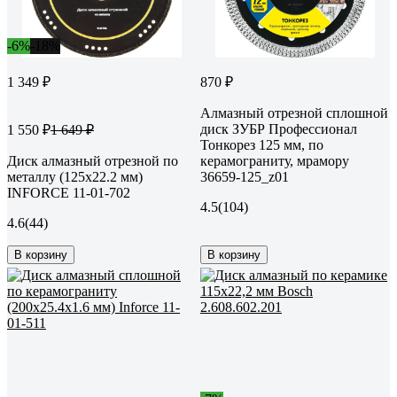
-6%
-18%
1 349 ₽
870 ₽
Алмазный отрезной сплошной
диск ЗУБР Профессионал
1 550 ₽
1 649 ₽
Тонкорез 125 мм, по
Диск алмазный отрезной по
керамограниту, мрамору
металлу (125х22.2 мм)
36659-125_z01
INFORCE 11-01-702
4.5
(104)
4.6
(44)
В корзину
В корзину