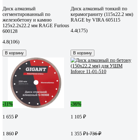
Диск алмазный
Диск алмазный тонкий по
сегментированный по
керамограниту (115х22.2 мм)
железобетону и камню
RAGE by VIRA 605115
125х2.2х22.2 мм RAGE Furious
4.4
(175)
600128
4.8
(106)
В корзину
В корзину
-11%
-36%
1 655 ₽
1 105 ₽
1 860 ₽
1 355 ₽
1 736 ₽