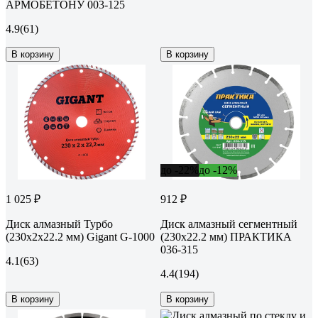
АРМОБЕТОНУ 003-125
4.9
(61)
В корзину
В корзину
до -22%
до -12%
1 025 ₽
912 ₽
Диск алмазный Турбо
Диск алмазный сегментный
(230x2x22.2 мм) Gigant G-1000
(230х22.2 мм) ПРАКТИКА
036-315
4.1
(63)
4.4
(194)
В корзину
В корзину