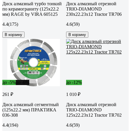
Диск алмазный турбо тонкий
Диск алмазный отрезной
по керамограниту (125х22.2
TRIO-DIAMOND
мм) RAGE by VIRA 605125
230x22.23x12 Tractor TR706
4.4
(175)
4.6
(59)
В корзину
В корзину
до -5%
до -6%
до -12%
261 ₽
1 010 ₽
Диск алмазный сегментный
Диск алмазный отрезной
(125х22.2 мм) ПРАКТИКА
TRIO-DIAMOND
036-308
125x22.23x12 Tractor TR702
4.4
(194)
4.6
(59)