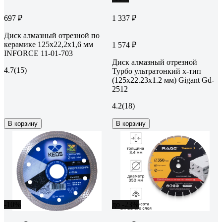
697 ₽
1 337 ₽
Диск алмазный отрезной по
керамике 125х22,2х1,6 мм
1 574 ₽
INFORCE 11-01-703
Диск алмазный отрезной
4.7
(15)
Турбо ультратонкий х-тип
(125x22.23х1.2 мм) Gigant Gd-
2512
4.2
(18)
В корзину
В корзину
-10%
до -23%