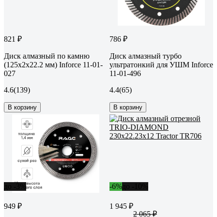
821 ₽
786 ₽
Диск алмазный по камню
Диск алмазный турбо
(125х2x22.2 мм) Inforce 11-01-
ультратонкий для УШМ Inforce
027
11-01-496
4.6
(139)
4.4
(65)
В корзину
В корзину
до -3%
-6%
до -10%
949 ₽
1 945 ₽
2 065 ₽