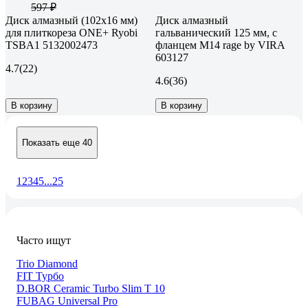
597 ₽
Диск алмазный (102х16 мм)
Диск алмазный
для плиткореза ONE+ Ryobi
гальванический 125 мм, с
TSBA1 5132002473
фланцем М14 rage by VIRA
603127
4.7
(22)
4.6
(36)
В корзину
В корзину
Показать еще 40
1
2
3
4
5
...
25
Часто ищут
Trio Diamond
FIT Турбо
D.BOR Ceramic Turbo Slim T 10
FUBAG Universal Pro