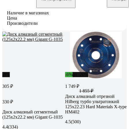
Наличие в магазинах
Цена
Производители
-8%
-6%
до -20%
305 ₽
1 749 ₽
1 855 ₽
Диск алмазный отрезной
Hilberg турбо ультратонкий
330 ₽
125x22.23 Hard Materials X-type
Диск алмазный сегментный
HM402
(125x2x22.2 мм) Gigant G-1035
4.5
(500)
4.4
(334)