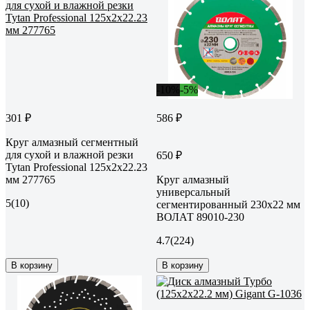
-10%
-5%
301 ₽
586 ₽
Круг алмазный сегментный
для сухой и влажной резки
650 ₽
Tytan Professional 125x2x22.23
мм 277765
Круг алмазный
универсальный
5
(10)
сегментированный 230х22 мм
ВОЛАТ 89010-230
4.7
(224)
В корзину
В корзину