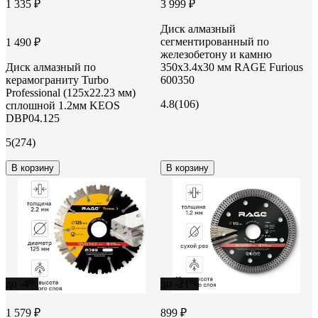
1 335 ₽
3 999 ₽
Диск алмазный
сегментированный по
1 490 ₽
железобетону и камню
Диск алмазный по
350х3.4х30 мм RAGE Furious
керамограниту Turbo
600350
Professional (125х22.23 мм)
4.8
(106)
сплошной 1.2мм KEOS
DBP04.125
5
(274)
В корзину
В корзину
до -4%
до -21%
1 579 ₽
899 ₽