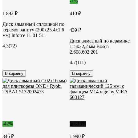
-7%
1 892 ₽
410 ₽
Диск алмазный сплошной по
керамограниту (200х25.4х1.6
439 ₽
мм) Inforce 11-01-511
Диск алмазный по керамике
4.3
(72)
115х22,2 мм Bosch
2.608.602.201
4.7
(111)
В корзину
В корзину
-42%
до -15%
346 ₽
1 990 ₽