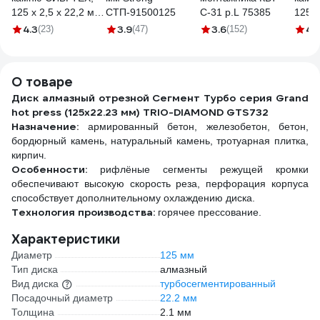
125 х 2,5 х 22,2 мм,
СТП-91500125
С-31 р.L 75385
125x2
84прC+16прB
T42 
4.3
3.9
3.6
4.
(23)
(47)
(152)
743667
Bohr
О товаре
Диск алмазный отрезной Сегмент Турбо серия Grand
hot press (125х22.23 мм) TRIO-DIAMOND GTS732
Назначение:
армированный бетон, железобетон, бетон,
бордюрный камень, натуральный камень, тротуарная плитка,
кирпич.
Особенности:
рифлёные сегменты режущей кромки
обеспечивают высокую скорость реза, перфорация корпуса
способствует дополнительному охлаждению диска.
Технология производства:
горячее прессование.
Характеристики
Диаметр
125 мм
Тип диска
алмазный
Вид диска
турбосегментированный
Посадочный диаметр
22.2 мм
Толщина
2.1 мм