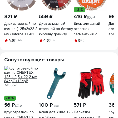
-31%
821 ₽
559 ₽
416 ₽
983
605 ₽
Диск алмазный по
Диск алмазный
Диск алмазный
Диск
камню (125х2x22.2
отрезной по бетону
отрезной
алма
мм) Inforce 11-01-
кирпичу граниту
сегментный с
арми
027
125 мм Gigant G-
защитными сект,
бето
4.6
4.8
5
(139)
(13)
(8)
10351
125x22,2 мм сухая
БУЛ
резка Gigant G-
125х
10352
Сопутствующие товары
-16%
56 ₽
100 ₽
571 ₽
365
/шт
67 ₽
Круг отрезной по
Ключ для УШМ 125
Перчатки
Круг 
камню СИБРТЕХ,
мм Strong
монтажника КВТ
камн