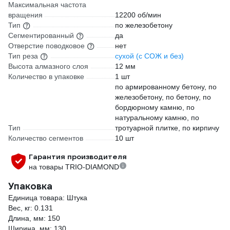
Максимальная частота
вращения
12200 об/мин
Тип
по железобетону
Сегментированный
да
Отверстие поводковое
нет
Тип реза
сухой (с СОЖ и без)
Высота алмазного слоя
12 мм
Количество в упаковке
1 шт
по армированному бетону, по
железобетону, по бетону, по
бордюрному камню, по
натуральному камню, по
Тип
тротуарной плитке, по кирпичу
Количество сегментов
10 шт
Гарантия производителя
на товары TRIO-DIAMOND
Упаковка
Единица товара: Штука
Вес, кг: 0.131
Длина, мм: 150
Ширина, мм: 130