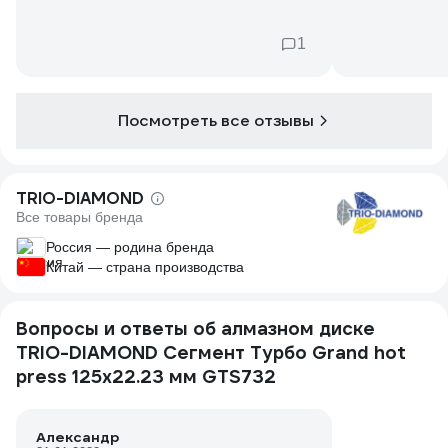
режет и бетон и арматуру 10-12мм на
ура. Глубина реза 5-6см. За это время
1
потерял в диаметре 1мм. Читал отзывы,
кто то пишет хорошие, кто то пишет что
диск полное г.... Не могу утверждать,
может качество от партии зависит, может
Посмотреть все отзывы
от оборотов болгарки, а может и от
самих рук.
TRIO-DIAMOND
Все товары бренда
Россия — родина бренда
Китай — страна производства
Вопросы и ответы об алмазном диске
TRIO-DIAMOND Сегмент Турбо Grand hot
press 125х22.23 мм GTS732
Александр