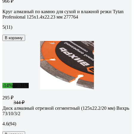
966 ₽
Круг алмазный по камню для сухой и влажной резки Tytan
Professional 125x1.4x22.23 мм 277764
5
(11)
В корзину
-14%
до -31%
295 ₽
344 ₽
Диск алмазный отрезной сегментный (125х22.2/20 мм) Вихрь
73/10/3/2
4.6
(94)