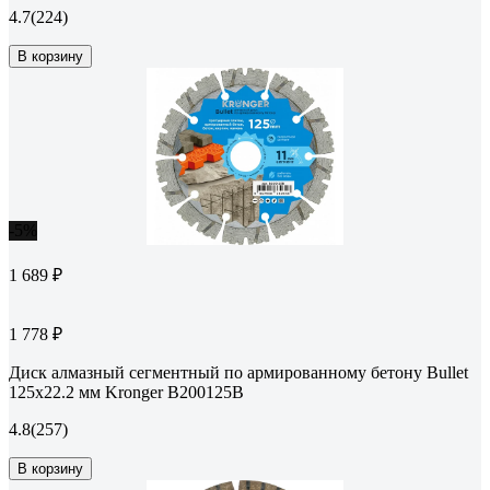
4.7
(224)
В корзину
-5%
1 689 ₽
1 778 ₽
Диск алмазный сегментный по армированному бетону Bullet
125x22.2 мм Kronger B200125B
4.8
(257)
В корзину