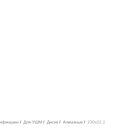
лифмашин
Для УШМ
Диски
Алмазные
230х22.2
/
/
/
/