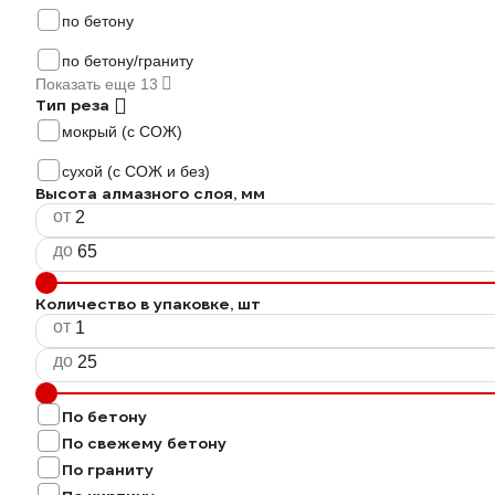
по бетону
по бетону/граниту
Показать еще 13
Тип реза
мокрый (с СОЖ)
сухой (с СОЖ и без)
Высота алмазного слоя, мм
от
до
Количество в упаковке, шт
от
до
По бетону
По свежему бетону
По граниту