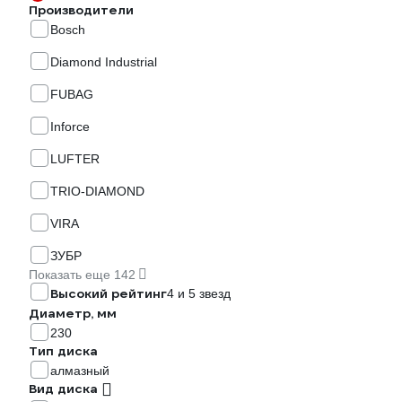
Производители
Bosch
Diamond Industrial
FUBAG
Inforce
LUFTER
TRIO-DIAMOND
VIRA
ЗУБР
Показать еще 142
Высокий рейтинг
4 и 5 звезд
Диаметр, мм
230
Тип диска
алмазный
Вид диска