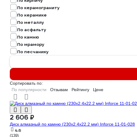
По кирпичу
По керамограниту
По керамике
По металлу
По асфальту
По камню
По мрамору
По песчанику
Сортировать по:
По популярности
Отзывам
Рейтингу
Цене
2 606 ₽
Диск алмазный по камню (230х2.4x22.2 мм) Inforce 11-01-028
4.6
(139)