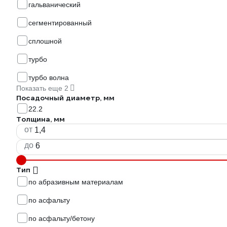
гальванический
сегментированный
сплошной
турбо
турбо волна
Показать еще 2
Посадочный диаметр, мм
22.2
Толщина, мм
от
до
Тип
по абразивным материалам
по асфальту
по асфальту/бетону