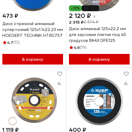
-13%
-21%
2 120 ₽
473 ₽
2 315 ₽
2 674 ₽
Диск отрезной алмазный
Диск алмазный 125х22.2 мм
супертонкий 125x1.1x22.23 мм
для заусовки плитки под 45
HOEGERT TECHNIK HT6D757
градусов BIHUI DPE125
4.7
(13)
4.6
(19)
В корзину
В корзину
1 119 ₽
400 ₽