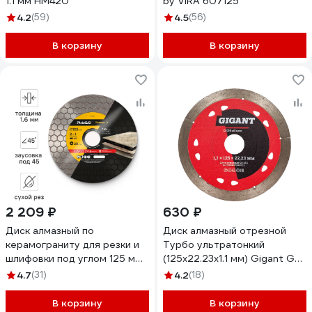
1.1 мм HM420
by VIRA 607125
4.2
(59)
4.5
(56)
В корзину
В корзину
2 209 ₽
630 ₽
Диск алмазный по
Диск алмазный отрезной
керамограниту для резки и
Турбо ультратонкий
шлифовки под углом 125 мм
(125x22.23х1.1 мм) Gigant Gd-
ультратонкий RAGE Furious
2511
4.7
(31)
4.2
(18)
600127
В корзину
В корзину