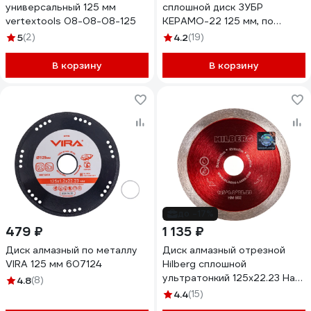
универсальный 125 мм
сплошной диск ЗУБР
vertextools 08-08-08-125
КЕРАМО-22 125 мм, по
керамической плитке 36615-
5
(2)
4.2
(19)
125_z01
В корзину
В корзину
до -17%
479 ₽
1 135 ₽
Диск алмазный по металлу
Диск алмазный отрезной
VIRA 125 мм 607124
Hilberg сплошной
ультратонкий 125x22.23 Hard
4.8
(8)
Materials Ultra Thin HM502
4.4
(15)