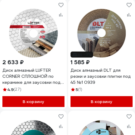
до -3%
2 633 ₽
1 585 ₽
Диск алмазный LUFTER
Диск алмазный DLT для
CORNER СПЛОШНОЙ по
резки и заусовки плитки под
керамике для заусовки под
45 №1 0939
45 125 мм 006-125
4.9
(27)
5
(1)
В корзину
В корзину