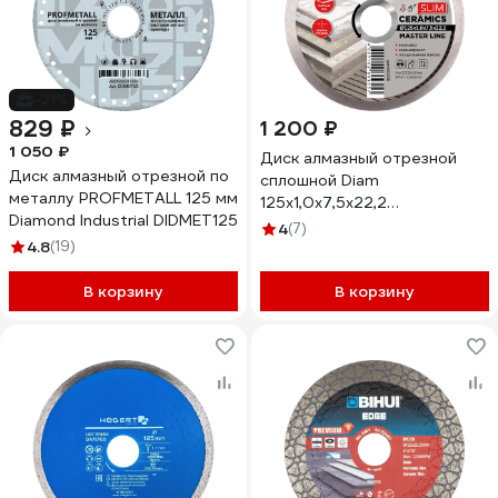
-21%
829 ₽
1 200 ₽
1 050 ₽
Диск алмазный отрезной
Диск алмазный отрезной по
сплошной Diam
металлу PROFMETALL 125 мм
125x1,0x7,5x22,2
Diamond Industrial DIDMET125
КерамикаТонкий "Slim" серия
4
(7)
4.8
(19)
Мастер (Керамогранит,
Керамическая плитка)
В корзину
000700
В корзину