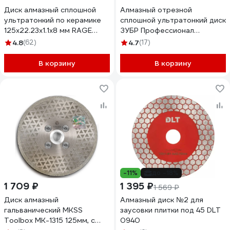
Диск алмазный сплошной
Алмазный отрезной
ультратонкий по керамике
сплошной ультратонкий диск
125x22.23x1.1x8 мм RAGE
ЗУБР Профессионал
Furious 605127
Чисторез 125 мм 36663-125
4.8
(62)
4.7
(17)
В корзину
В корзину
-11%
до -18%
1 709 ₽
1 395 ₽
1 569 ₽
Диск алмазный
Алмазный диск №2 для
гальванический MKSS
заусовки плитки под 45 DLT
Toolbox MK-1315 125мм, с
0940