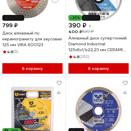
до -5%
-25%
-26%
390 ₽
799 ₽
400 ₽
530 ₽
Диск алмазный по
Алмазный диск супертонкий
керамограниту для заусовки
Diamond Industrial
125 мм VIRA 600123
125x6х1,1x22,23 мм CERAMICS
4.8
(9)
DILITE DID125CER
4.8
(263)
В корзину
В корзину
-29%
-8%