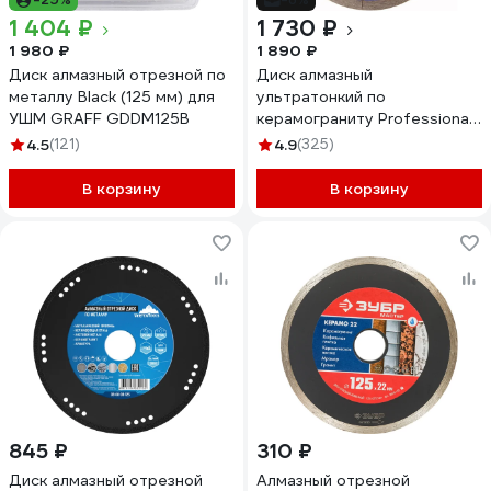
1 404 ₽
1 730 ₽
1 980 ₽
1 890 ₽
Диск алмазный отрезной по
Диск алмазный
металлу Black (125 мм) для
ультратонкий по
УШМ GRAFF GDDM125B
керамограниту Professional
Ultra (125х1х22.23 мм) KEOS
4.5
(121)
4.9
(325)
DBP00.125
В корзину
В корзину
845 ₽
310 ₽
Диск алмазный отрезной
Алмазный отрезной