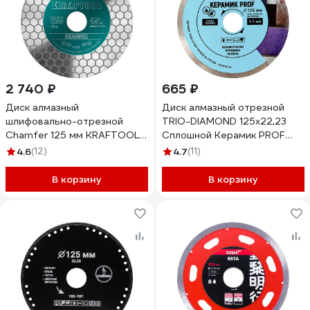
2 740 ₽
665 ₽
Диск алмазный
Диск алмазный отрезной
шлифовально-отрезной
TRIO-DIAMOND 125x22,23
Chamfer 125 мм KRAFTOOL
Сплошной Керамик PROF
36689-125
супер тонкий 3701250
4.6
(12)
4.7
(11)
В корзину
В корзину