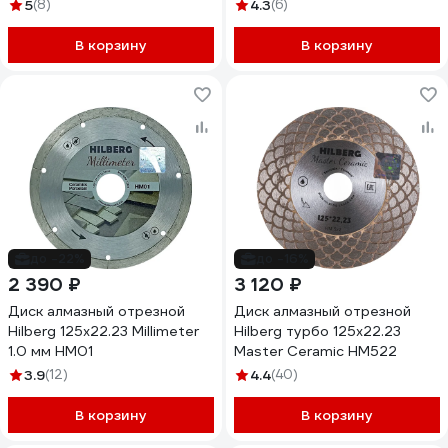
фланцем М14 MK13150125
5
(8)
4.3
(6)
В корзину
В корзину
до -22%
до -16%
2 390 ₽
3 120 ₽
Диск алмазный отрезной
Диск алмазный отрезной
Hilberg 125x22.23 Millimeter
Hilberg турбо 125x22.23
1.0 мм HM01
Master Ceramic HM522
3.9
(12)
4.4
(40)
В корзину
В корзину