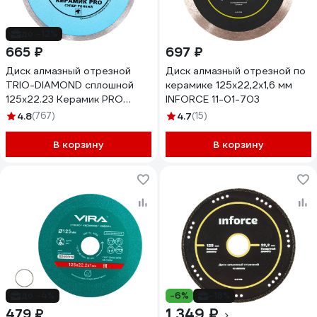
до -12%
665 ₽
697 ₽
Диск алмазный отрезной
Диск алмазный отрезной по
TRIO-DIAMOND сплошной
керамике 125х22,2х1,6 мм
125x22.23 Керамик PRO
INFORCE 11-01-703
Супер Тонкий 370125
4.8
(767)
4.7
(15)
В корзину
В корзину
до -4%
-6%
-18%
1 349 ₽
479 ₽