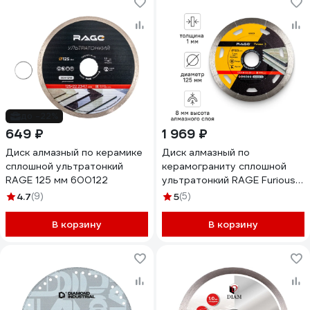
до -22%
649 ₽
1 969 ₽
Диск алмазный по керамике
Диск алмазный по
сплошной ультратонкий
керамограниту сплошной
RAGE 125 мм 600122
ультратонкий RAGE Furious
NON-STOP 125 мм 605129
4.7
(9)
5
(5)
В корзину
В корзину