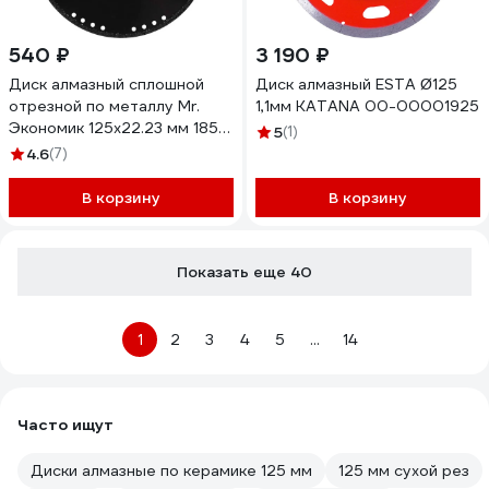
540 ₽
3 190 ₽
Диск алмазный сплошной
Диск алмазный ESTA Ø125
отрезной по металлу Mr.
1,1мм KATANA 00-00001925
Экономик 125x22.23 мм 185-
5
(1)
107
4.6
(7)
В корзину
В корзину
Показать еще 40
1
2
3
4
5
...
14
Часто ищут
Диски алмазные по керамике 125 мм
125 мм сухой рез