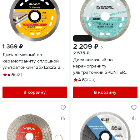
-14%
2 209 ₽
1 369 ₽
2 575 ₽
Диск алмазный по
Диск алмазный по
керамограниту сплошной
керамограниту
ультратонкий 125х1.2х22.2
ультратонкий SPLINTER
мм RAGE Furious 605126
4.8
(62)
125x8x1.1x22.23 мм Diamond
4.8
(305)
Industrial DID125ULT
В корзину
В корзину