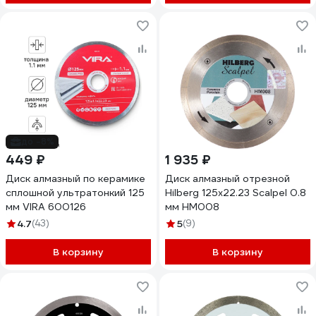
до -8%
449 ₽
1 935 ₽
Диск алмазный по керамике
Диск алмазный отрезной
сплошной ультратонкий 125
Hilberg 125x22.23 Scalpel 0.8
мм VIRA 600126
мм HM008
4.7
(43)
5
(9)
В корзину
В корзину