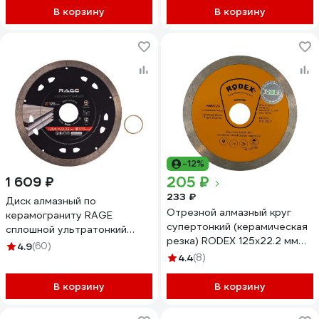
В корзину
В корзину
-12%
205 ₽
1 609 ₽
233 ₽
Диск алмазный по
Отрезной алмазный круг
керамограниту RAGE
супертонкий (керамическая
сплошной ультратонкий
резка) RODEX 125х22.2 мм
NON-STOP CUT 125 мм
4.9
(60)
RRD125
605128
4.4
(8)
В корзину
В корзину