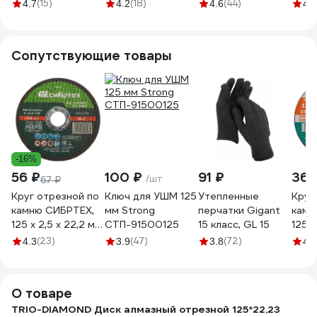
125х22,2х1,6 мм
(125x22.23х1.1 мм)
мм) INFORCE 11-
спло
(15)
(18)
(44)
4.7
4.2
4.6
4.8
INFORCE 11-01-
Gigant Gd-2511
01-702
125x
703
PRO 
Тонк
Сопутствующие товары
-16%
56 ₽
100 ₽
91 ₽
365
/шт
67 ₽
Круг отрезной по
Ключ для УШМ 125
Утепленные
Круг
камню СИБРТЕХ,
мм Strong
перчатки Gigant
камн
125 х 2,5 х 22,2 мм,
СТП-91500125
15 класс, GL 15
125x2
84прC+16прB
T42 
(23)
(47)
(72)
4.3
3.9
3.8
4.3
743667
шт B
5121
О товаре
TRIO-DIAMOND Диск алмазный отрезной 125*22,23