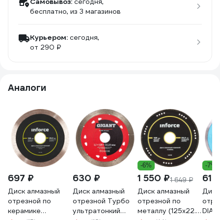
Самовывоз:
сегодня,
бесплатно
, из 3 магазинов
Курьером:
сегодня,
от 290 ₽
Аналоги
-6%
-7%
697 ₽
630 ₽
1 550 ₽
619
1 649 ₽
Диск алмазный
Диск алмазный
Диск алмазный
Диск
отрезной по
отрезной Турбо
отрезной по
отре
керамике
ультратонкий
металлу (125х22.2
DIA