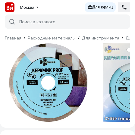
Москва
Для юрлиц
Поиск в каталоге
Главная
/
Расходные материалы
/
Для инструмента
/
Для