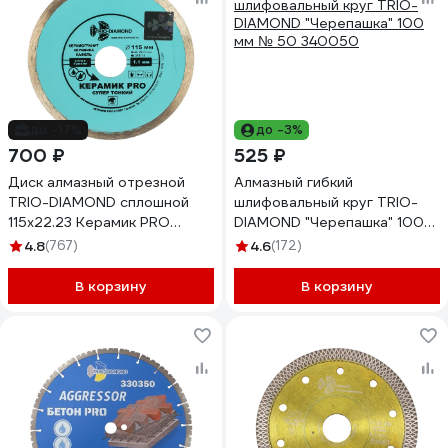
до -17%
до -3%
700 ₽
525 ₽
Диск алмазный отрезной
Алмазный гибкий
TRIO-DIAMOND сплошной
шлифовальный круг TRIO-
115x22.23 Керамик PRO
DIAMOND "Черепашка" 100
Супер Тонкий 370115
мм № 50 340050
4.8
(767)
4.6
(172)
В корзину
В корзину