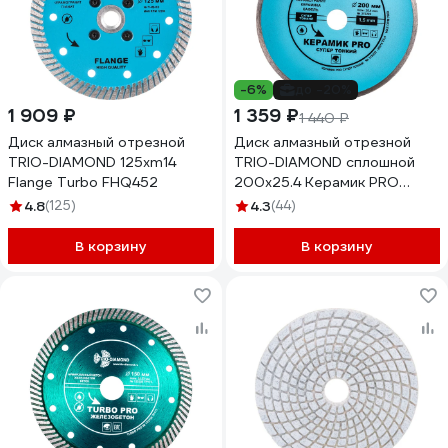
-6%
до -20%
1 909 ₽
1 359 ₽
1 440 ₽
Диск алмазный отрезной
Диск алмазный отрезной
TRIO-DIAMOND 125хm14
TRIO-DIAMOND сплошной
Flange Turbo FHQ452
200x25.4 Керамик PRO
Супер Тонкий 370202
4.8
(125)
4.3
(44)
В корзину
В корзину