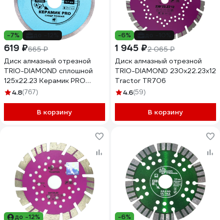
-7%
до -12%
-6%
до -10%
619 ₽
1 945 ₽
665 ₽
2 065 ₽
Диск алмазный отрезной
Диск алмазный отрезной
TRIO-DIAMOND сплошной
TRIO-DIAMOND 230x22.23x12
125x22.23 Керамик PRO
Tractor TR706
Супер Тонкий 370125
4.8
(767)
4.6
(59)
В корзину
В корзину
до -12%
-6%