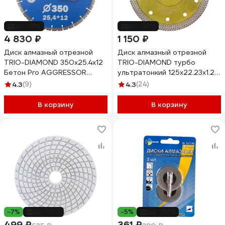
до -18%
до -10%
4 830 ₽
1 150 ₽
Диск алмазный отрезной
Диск алмазный отрезной
TRIO-DIAMOND 350x25.4x12
TRIO-DIAMOND турбо
Бетон Pro AGGRESSOR
ультратонкий 125х22.23х1.2
330350
Ultra Thin X-Turbo UTX520
4.3
(9)
4.3
(24)
В корзину
В корзину
-7%
до -19%
-5%
до -26%
499 ₽
361 ₽