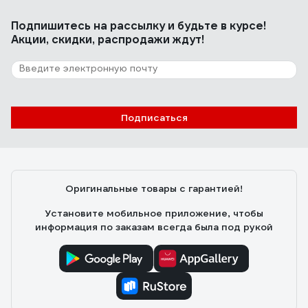
Отличный,выносливый инструмент.Очень удобные
рукоятки.
Подпишитесь
на рассылку
и будьте в курсе!
Акции, скидки, распродажи ждут!
15 отзывов
Отзыв о сверле Makita D-30318
Подписаться
Сергей
14.08.2025
Универсальное сверло - удобная вещь для оазличныз
работ по дому; Хорошо сверлит, особенно бетон и
керамику; Не бьет, не скалывается, прекрасно
Оригинальные товары с гарантией!
отцентровано, сверлил ж/б плиту, всё идёт как по
маслу.
Установите мобильное приложение, чтобы
информация по заказам всегда была под рукой