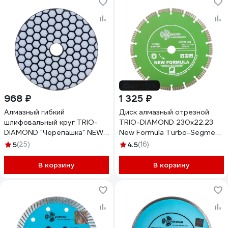
до -13%
968 ₽
1 325 ₽
Алмазный гибкий
Диск алмазный отрезной
шлифовальный круг TRIO-
TRIO-DIAMOND 230x22.23
DIAMOND "Черепашка" NEW
New Formula Turbo-Segment
LINE 100 мм № 100 (сухая
TS306
5
(25)
4.5
(16)
шлифовка), 339010
В корзину
В корзину