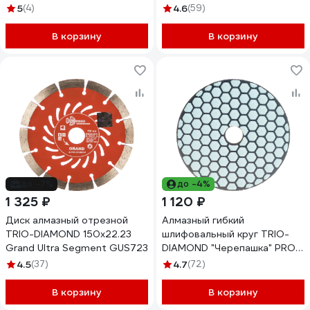
5
(4)
4.6
(59)
В корзину
В корзину
до -7%
до -4%
1 325 ₽
1 120 ₽
Диск алмазный отрезной
Алмазный гибкий
TRIO-DIAMOND 150x22.23
шлифовальный круг TRIO-
Grand Ultra Segment GUS723
DIAMOND "Черепашка" PRO
LINE 100 мм № 100 (сухая
4.5
(37)
4.7
(72)
шлифовка) 360100
В корзину
В корзину