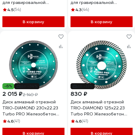
для гравировальной
для гравировальной
машинки, TRIO-DIAMOND
машинки, TRIO-DIAMOND
4.5
(54)
4.3
(44)
141030
141050
В корзину
В корзину
-6%
до -34%
до -13%
2 015 ₽
830 ₽
2 140 ₽
Диск алмазный отрезной
Диск алмазный отрезной
TRIO-DIAMOND 230x22.23
TRIO-DIAMOND 125x22.23
Turbo PRO Железобетон
Turbo PRO Железобетон
TP176
TP172
4.6
(41)
4.6
(41)
В корзину
В корзину