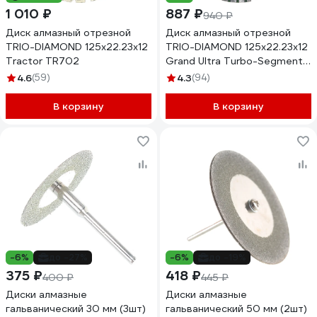
1 010 ₽
887 ₽
940 ₽
Диск алмазный отрезной
Диск алмазный отрезной
TRIO-DIAMOND 125x22.23x12
TRIO-DIAMOND 125х22.23x12
Tractor TR702
Grand Ultra Turbo-Segment
GTS732
4.6
(59)
4.3
(94)
В корзину
В корзину
-6%
до -27%
-6%
до -19%
375 ₽
418 ₽
400 ₽
445 ₽
Диски алмазные
Диски алмазные
гальванический 30 мм (3шт)
гальванический 50 мм (2шт)