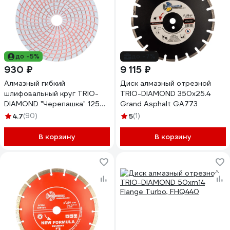
до -5%
до -7%
930 ₽
9 115 ₽
Алмазный гибкий
Диск алмазный отрезной
шлифовальный круг TRIO-
TRIO-DIAMOND 350x25.4
DIAMOND "Черепашка" 125
Grand Asphalt GA773
мм № 100 350100
4.7
(90)
5
(1)
В корзину
В корзину