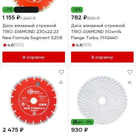
-7%
до -19%
-6%
1 155 ₽
782 ₽
1 240 ₽
830 ₽
Диск алмазный отрезной
Диск алмазный отрезной
TRIO-DIAMOND 230x22.23
TRIO-DIAMOND 50xm14
New Formula Segment S206
Flange Turbo, FHQ440
4.6
(120)
4.8
(125)
В корзину
В корзину
до -3%
2 475 ₽
930 ₽