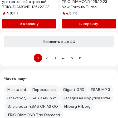
ультратонкий отрезной
TRIO-DIAMOND 12522.23
TRIO-DIAMOND 125x22.23
New Formula Turbo-
Grand Thin Turbo GTT702
Segmentо TS302
4.6
(18)
4.5
(16)
В корзину
В корзину
Показать еще 40
1
2
3
4
5
6
Часто ищут
Makita d d
Переходники
Gigant GRD
ESAB МР 3
Электроды ESAB 3 мм 5 кг
Насадки на шуруповерты
Электроды ESAB OK 46 00
Hilberg Hilberg
TRIO DIAMOND Trio Diamond