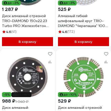
до -3%
до -3%
1 287 ₽
525 ₽
Диск алмазный отрезной
Алмазный гибкий
TRIO-DIAMOND 150x22.23
шлифовальный круг TRIO-
Turbo PRO Железобетон
DIAMOND "Черепашка" 100
TP173
мм № 200 340200
4.6
(41)
4.6
(172)
В корзину
В корзину
-5%
до -16%
до -10%
988 ₽
529 ₽
1 040 ₽
Диск алмазный
Диск алмазный отрезной