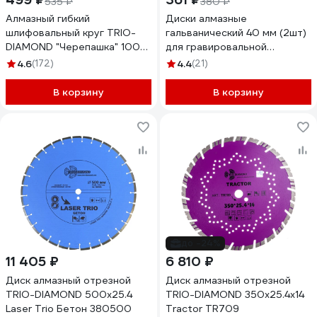
535 ₽
380 ₽
Алмазный гибкий
Диски алмазные
шлифовальный круг TRIO-
гальванический 40 мм (2шт)
DIAMOND "Черепашка" 100
для гравировальной
мм № 100 340100
машинки, TRIO-DIAMOND
4.6
(172)
4.4
(21)
141040
В корзину
В корзину
до -24%
11 405 ₽
6 810 ₽
Диск алмазный отрезной
Диск алмазный отрезной
TRIO-DIAMOND 500x25.4
TRIO-DIAMOND 350x25.4x14
Laser Trio Бетон 380500
Tractor TR709