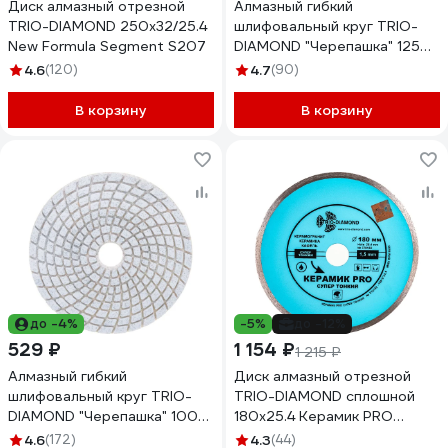
Диск алмазный отрезной
Алмазный гибкий
TRIO-DIAMOND 250x32/25.4
шлифовальный круг TRIO-
New Formula Segment S207
DIAMOND "Черепашка" 125
мм № 50 350050
4.6
(120)
4.7
(90)
В корзину
В корзину
до -4%
-5%
до -12%
529 ₽
1 154 ₽
1 215 ₽
Алмазный гибкий
Диск алмазный отрезной
шлифовальный круг TRIO-
TRIO-DIAMOND сплошной
DIAMOND "Черепашка" 100
180x25.4 Керамик PRO
мм № 30 340030
Супер Тонкий 370182
4.6
(172)
4.3
(44)