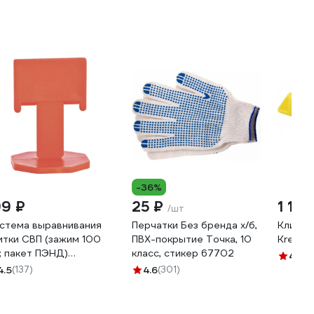
-36%
99 ₽
25 ₽
1 144
/шт
стема выравнивания
Перчатки Без бренда х/б,
Клин 3
итки СВП (зажим 100
ПВХ-покрытие Точка, 10
Kresti
; пакет ПЭНД)
класс, стикер 67702
4.8
(2
БРТЕХ 88055
4.5
(137)
4.6
(301)