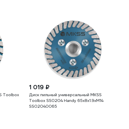
1 019 ₽
S Toolbox
Диск пильный универсальный MKSS
Toolbox SS0204 Handy 65x8x1.9хM14
SS02040065