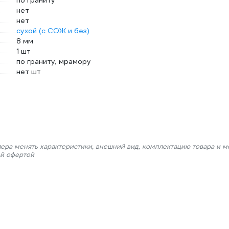
по граниту
нет
нет
сухой (с СОЖ и без)
8 мм
1 шт
по граниту, мрамору
нет шт
лера менять характеристики, внешний вид, комплектацию товара и м
ой офертой