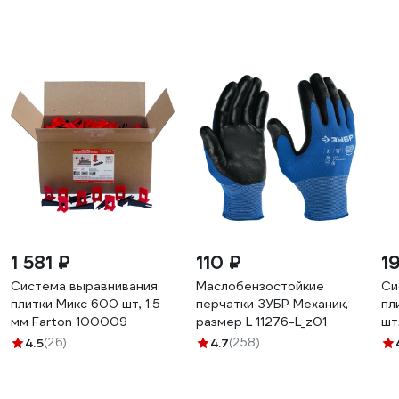
1 581 ₽
110 ₽
1
Система выравнивания
Маслобензостойкие
Си
плитки Микс 600 шт, 1.5
перчатки ЗУБР Механик,
пл
мм Farton 100009
размер L 11276-L_z01
шт
СИ
4.5
(26)
4.7
(258)