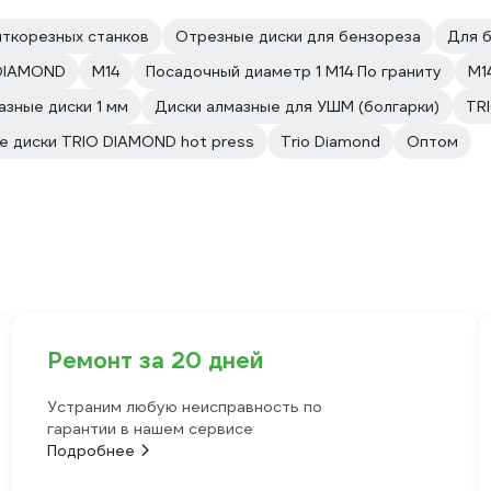
иткорезных станков
Отрезные диски для бензореза
Для 
-DIAMOND
М14
Посадочный диаметр 1 М14 По граниту
М1
азные диски 1 мм
Диски алмазные для УШМ (болгарки)
TR
е диски TRIO DIAMOND hot press
Trio Diamond
Оптом
Ремонт за 20 дней
Устраним любую неисправность по
гарантии в нашем сервисе
Подробнее