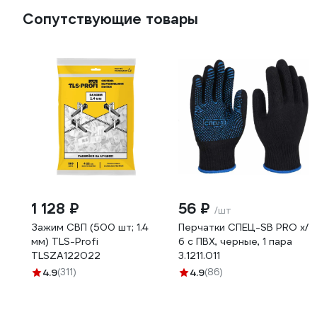
Сопутствующие товары
1 128 ₽
56 ₽
/шт
Зажим СВП (500 шт; 1.4
Перчатки СПЕЦ-SB PRO х/
мм) TLS-Profi
б с ПВХ, черные, 1 пара
TLSZA122022
3.1211.011
4.9
(311)
4.9
(86)