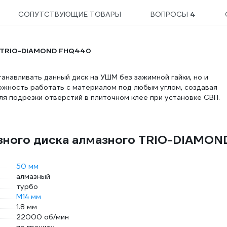
СОПУТСТВУЮЩИЕ ТОВАРЫ
ВОПРОСЫ
4
4 TRIO-DIAMOND FHQ440
танавливать данный диск на УШМ без зажимной гайки, но и
можность работать с материалом под любым углом, создавая
я подрезки отверстий в плиточном клее при установке СВП.
езного диска алмазного TRIO-DIAMON
50 мм
алмазный
турбо
М14 мм
1.8 мм
22000 об/мин