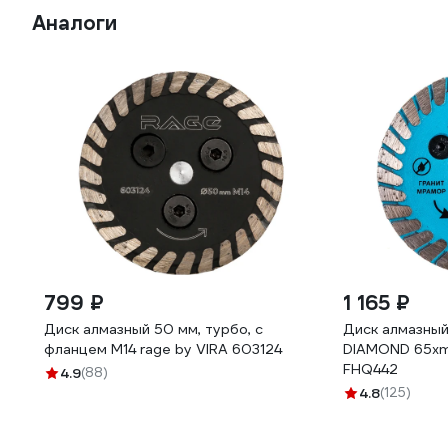
Аналоги
799 ₽
1 165 ₽
Диск алмазный 50 мм, турбо, с
Диск алмазный
фланцем М14 rage by VIRA 603124
DIAMOND 65хm1
FHQ442
4.9
(88)
4.8
(125)