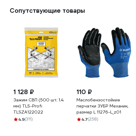
Сопутствующие товары
1 128 ₽
110 ₽
Зажим СВП (500 шт; 1.4
Маслобензостойкие
мм) TLS-Profi
перчатки ЗУБР Механик,
TLSZA122022
размер L 11276-L_z01
4.9
(311)
4.7
(258)