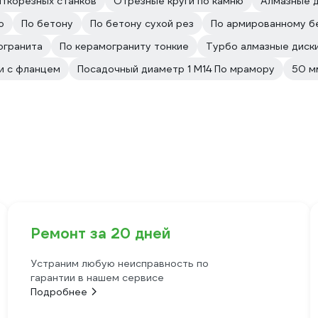
иткорезных станков
Отрезные круги по камню
Алмазные 
ю
По бетону
По бетону сухой рез
По армированному б
огранита
По керамограниту тонкие
Турбо алмазные диск
и с фланцем
Посадочный диаметр 1 М14 По мрамору
50 м
Ремонт за 20 дней
Устраним любую неисправность по
гарантии в нашем сервисе
Подробнее