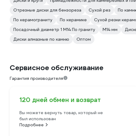
Диски и круги
Принадлежности для камнерезных и пл
Отрезные диски для бензореза
Сухой рез
По камн
По керамограниту
По керамике
Сухой резки керам
Посадочный диаметр 1 М14 По граниту
М14 мм
Диск
Диски алмазные по камню
Оптом
Сервисное обслуживание
Гарантия производителя
120 дней обмен и возврат
Вы можете вернуть товар, который не
был использован
Подробнее