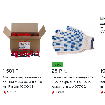
-36%
1 581 ₽
25 ₽
1
/шт
Система выравнивания
Перчатки Без бренда х/б,
Си
плитки Микс 600 шт, 1.5
ПВХ-покрытие Точка, 10
пл
мм Farton 100009
класс, стикер 67702
шт
СИ
4.5
(26)
4.6
(301)