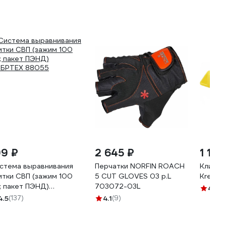
99 ₽
2 645 ₽
1 144
стема выравнивания
Перчатки NORFIN ROACH
Клин 3
итки СВП (зажим 100
5 CUT GLOVES 03 р.L
Kresti
; пакет ПЭНД)
703072-03L
4.8
(2
БРТЕХ 88055
4.5
(137)
4.1
(9)