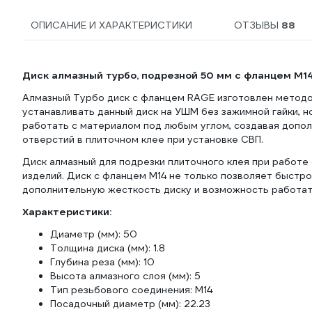
ОПИСАНИЕ И ХАРАКТЕРИСТИКИ
ОТЗЫВЫ
88
Диск алмазный турбо, подрезной 50 мм с фланцем М14
Алмазный Турбо диск с фланцем RAGE изготовлен методо
устанавливать данный диск на УШМ без зажимной гайки, н
работать с материалом под любым углом, создавая допо
отверстий в плиточном клее при установке СВП.
Диск алмазный для подрезки плиточного клея при работе 
изделий. Диск с фланцем М14 не только позволяет быстро
дополнительную жесткость диску и возможность работат
Характеристики:
Диаметр (мм): 50
Толщина диска (мм): 1.8
Глубина реза (мм): 10
Высота алмазного слоя (мм): 5
Тип резьбового соединения: М14
Посадочный диаметр (мм): 22.23