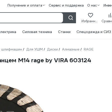
Получение и оплата
Сервис и поддержка
О нас
Инве
Избранное
лектрика
Силовая техника
Станки
Спецодежда и СИЗ
 шлифмашин
Для УШМ
Диски
Алмазные
RAGE
/
/
/
/
анцем М14 rage by VIRA 603124