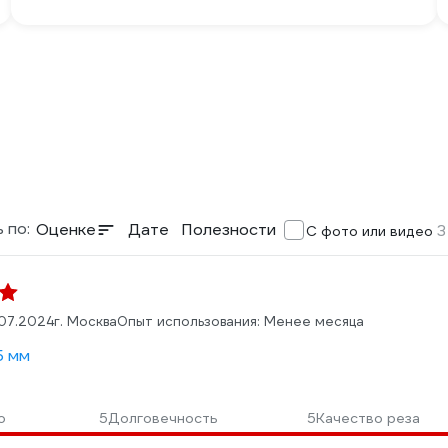
 по:
Оценке
Дате
Полезности
3
С фото или видео
.07.2024
г. Москва
Опыт использования: Менее месяца
5 мм
о
5
Долговечность
5
Качество реза