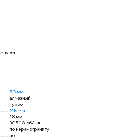
ый клей
50 мм
алмазный
турбо
М14 мм
1.8 мм
30500 об/мин
по керамограниту
нет