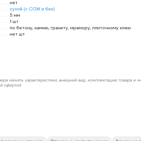
нет
сухой (с СОЖ и без)
5 мм
1 шт
по бетону, камню, граниту, мрамору, плиточному клею
нет шт
лера менять характеристики, внешний вид, комплектацию товара и м
ой офертой