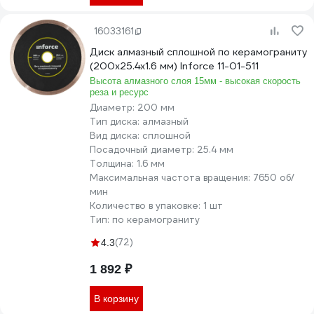
16033161
Диск алмазный сплошной по керамограниту
(200х25.4х1.6 мм) Inforce 11-01-511
Высота алмазного слоя 15мм - высокая скорость
реза и ресурс
Диаметр:
200 мм
Тип диска:
алмазный
Вид диска:
сплошной
Посадочный диаметр:
25.4 мм
Толщина:
1.6 мм
Максимальная частота вращения:
7650 об/
мин
Количество в упаковке:
1 шт
Тип:
по керамограниту
(72)
4.3
1 892 ₽
В корзину