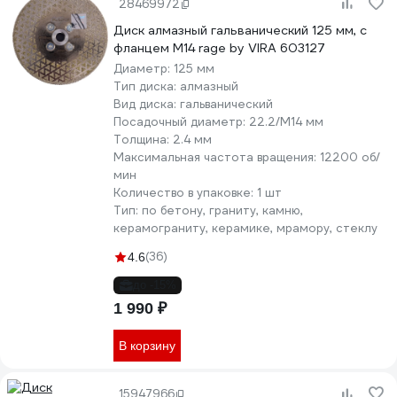
28469972
Диск алмазный гальванический 125 мм, с
фланцем М14 rage by VIRA 603127
Диаметр:
125 мм
Тип диска:
алмазный
Вид диска:
гальванический
Посадочный диаметр:
22.2/М14 мм
Толщина:
2.4 мм
Максимальная частота вращения:
12200 об/
мин
Количество в упаковке:
1 шт
Тип:
по бетону, граниту, камню,
керамограниту, керамике, мрамору, стеклу
(36)
4.6
до -15%
1 990 ₽
В корзину
15947966