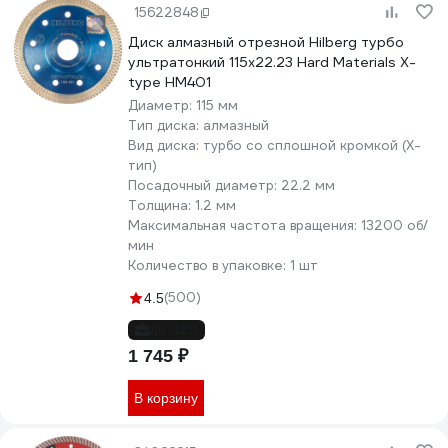
15622848
Диск алмазный отрезной Hilberg турбо
ультратонкий 115x22.23 Hard Materials X-
type HM401
Диаметр:
115 мм
Тип диска:
алмазный
Вид диска:
турбо со сплошной кромкой (X-
тип)
Посадочный диаметр:
22.2 мм
Толщина:
1.2 мм
Максимальная частота вращения:
13200 об/
мин
Количество в упаковке:
1 шт
(500)
4.5
до -12%
1 745 ₽
В корзину