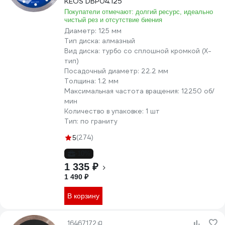
KEOS DBP04.125
Покупатели отмечают: долгий ресурс, идеально
чистый рез и отсутствие биения
Диаметр:
125 мм
Тип диска:
алмазный
Вид диска:
турбо со сплошной кромкой (X-
тип)
Посадочный диаметр:
22.2 мм
Толщина:
1.2 мм
Максимальная частота вращения:
12250 об/
мин
Количество в упаковке:
1 шт
Тип:
по граниту
(274)
5
-10%
1 335 ₽
1 490 ₽
В корзину
16467172