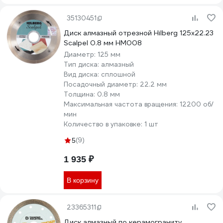
35130451
Диск алмазный отрезной Hilberg 125x22.23
Scalpel 0.8 мм HM008
Диаметр:
125 мм
Тип диска:
алмазный
Вид диска:
сплошной
Посадочный диаметр:
22.2 мм
Толщина:
0.8 мм
Максимальная частота вращения:
12200 об/
мин
Количество в упаковке:
1 шт
(9)
5
1 935 ₽
В корзину
23365311
Диск алмазный по керамограниту