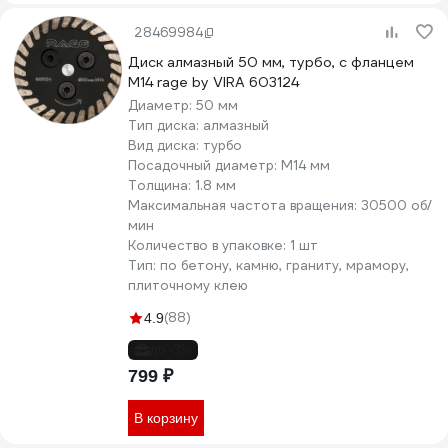
28469984
Диск алмазный 50 мм, турбо, с фланцем
М14 rage by VIRA 603124
Диаметр:
50 мм
Тип диска:
алмазный
Вид диска:
турбо
Посадочный диаметр:
М14 мм
Толщина:
1.8 мм
Максимальная частота вращения:
30500 об/
мин
Количество в упаковке:
1 шт
Тип:
по бетону, камню, граниту, мрамору,
плиточному клею
(88)
4.9
до -3%
799 ₽
В корзину