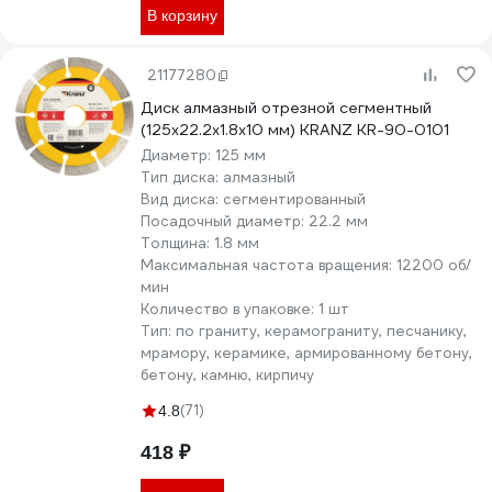
В корзину
21177280
Диск алмазный отрезной сегментный
(125x22.2x1.8x10 мм) KRANZ KR-90-0101
Диаметр:
125 мм
Тип диска:
алмазный
Вид диска:
сегментированный
Посадочный диаметр:
22.2 мм
Толщина:
1.8 мм
Максимальная частота вращения:
12200 об/
мин
Количество в упаковке:
1 шт
Тип:
по граниту, керамограниту, песчанику,
мрамору, керамике, армированному бетону,
бетону, камню, кирпичу
(71)
4.8
418 ₽