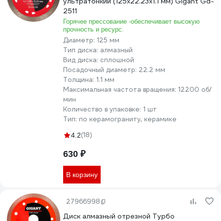
ультратонкий (125x22.23х1.1 мм) Gigant Gd-
2511
Горячее прессование -обеспечивает высокую
прочность и ресурс.
Диаметр:
125 мм
Тип диска:
алмазный
Вид диска:
сплошной
Посадочный диаметр:
22.2 мм
Толщина:
1.1 мм
Максимальная частота вращения:
12200 об/
мин
Количество в упаковке:
1 шт
Тип:
по керамограниту, керамике
(18)
4.2
630 ₽
В корзину
27966998
Диск алмазный отрезной Турбо