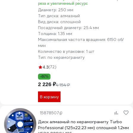
реза и увеличенный ресурс
Диаметр:
250 мм
Тип диска:
алмазный
Вид диска:
сплошной
Посадочный диаметр:
25.4 мм
Толщина:
1.35 мм
Максимальная частота вращения:
6150 об/
мин
Количество в упаковке:
1 шт
Тип:
по керамограниту
(72)
4.3
-46%
2 226 ₽
4 154 ₽
В корзину
15878507
Диск алмазный по керамограниту Turbo
Professional (125х22.23 мм) сплошной 1.2мм