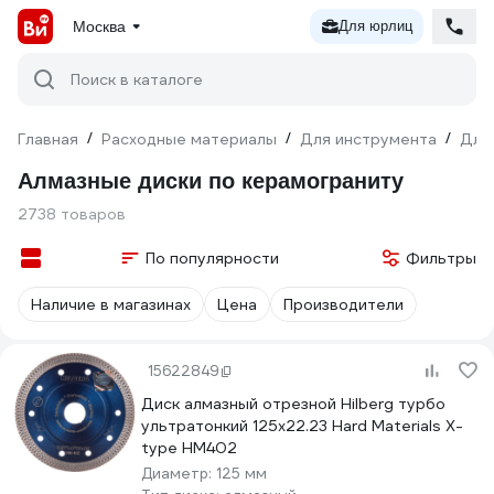
Москва
Для юрлиц
Поиск в каталоге
Главная
/
Расходные материалы
/
Для инструмента
/
Для
Алмазные диски по керамограниту
2738 товаров
По популярности
Фильтры
Наличие в магазинах
Цена
Производители
15622849
Диск алмазный отрезной Hilberg турбо
ультратонкий 125x22.23 Hard Materials X-
type HM402
Диаметр:
125 мм