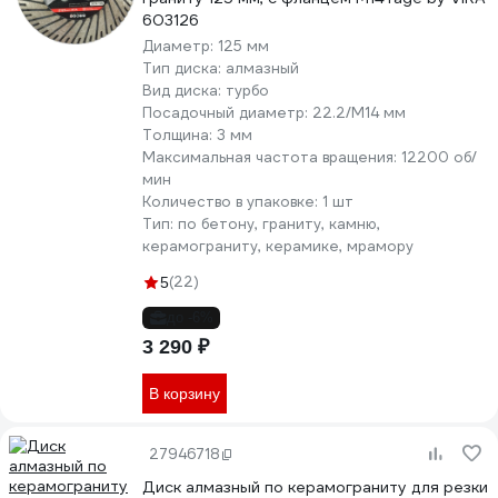
603126
Диаметр:
125 мм
Тип диска:
алмазный
Вид диска:
турбо
Посадочный диаметр:
22.2/М14 мм
Толщина:
3 мм
Максимальная частота вращения:
12200 об/
мин
Количество в упаковке:
1 шт
Тип:
по бетону, граниту, камню,
керамограниту, керамике, мрамору
(22)
5
до -6%
3 290 ₽
В корзину
27946718
Диск алмазный по керамограниту для резки