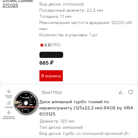
Вид диска:
сплошной
Посадочный диаметр:
22.2 мм
Толщина:
1.1 мм
Максимальная частота вращения:
12200 об/
мин
Количество в упаковке:
1 шт
(767)
4.8
до -12%
665 ₽
В корзину
16447119
Диск алмазный турбо тонкий по
керамограниту (125х22.2 мм) RAGE by VIRA
605125
Диаметр:
125 мм
Тип диска:
алмазный
Вид диска:
турбо со сплошной кромкой (X-