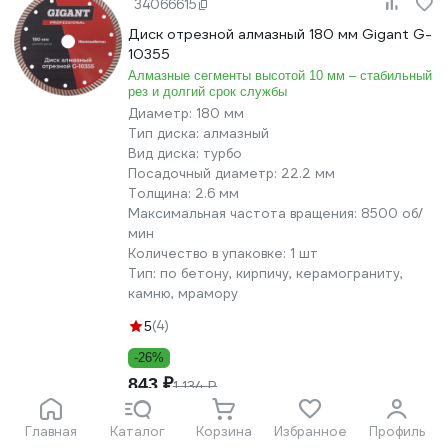
34066615
Диск отрезной алмазный 180 мм Gigant G-
10355
Алмазные сегменты высотой 10 мм – стабильный
рез и долгий срок службы
Диаметр:
180 мм
Тип диска:
алмазный
Вид диска:
турбо
Посадочный диаметр:
22.2 мм
Толщина:
2.6 мм
Максимальная частота вращения:
8500 об/
мин
Количество в упаковке:
1 шт
Тип:
по бетону, кирпичу, керамограниту,
камню, мрамору
(4)
5
-26%
843 ₽
1 134 ₽
В корзину
Главная
Каталог
Корзина
Избранное
Профиль