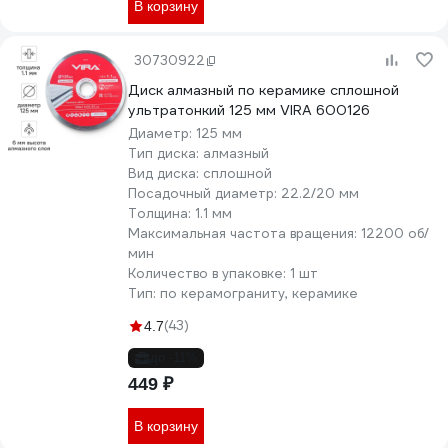
В корзину
30730922
Диск алмазный по керамике сплошной
ультратонкий 125 мм VIRA 600126
Диаметр:
125 мм
Тип диска:
алмазный
Вид диска:
сплошной
Посадочный диаметр:
22.2/20 мм
Толщина:
1.1 мм
Максимальная частота вращения:
12200 об/
мин
Количество в упаковке:
1 шт
Тип:
по керамограниту, керамике
(43)
4.7
до -11%
449 ₽
В корзину