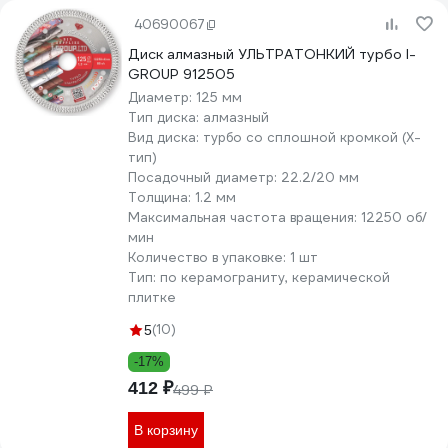
40690067
Диск алмазный УЛЬТРАТОНКИЙ турбо I-
GROUP 912505
Диаметр:
125 мм
Тип диска:
алмазный
Вид диска:
турбо со сплошной кромкой (X-
тип)
Посадочный диаметр:
22.2/20 мм
Толщина:
1.2 мм
Максимальная частота вращения:
12250 об/
мин
Количество в упаковке:
1 шт
Тип:
по керамограниту, керамической
плитке
(10)
5
-17%
412 ₽
499 ₽
В корзину