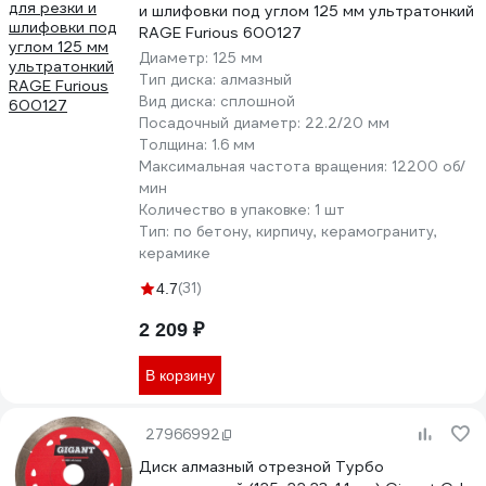
и шлифовки под углом 125 мм ультратонкий
RAGE Furious 600127
Диаметр:
125 мм
Тип диска:
алмазный
Вид диска:
сплошной
Посадочный диаметр:
22.2/20 мм
Толщина:
1.6 мм
Максимальная частота вращения:
12200 об/
мин
Количество в упаковке:
1 шт
Тип:
по бетону, кирпичу, керамограниту,
керамике
(31)
4.7
2 209 ₽
В корзину
27966992
Диск алмазный отрезной Турбо