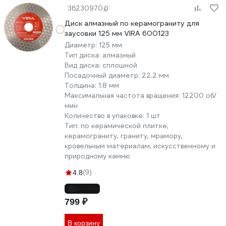
36230970
Диск алмазный по керамограниту для
заусовки 125 мм VIRA 600123
Диаметр:
125 мм
Тип диска:
алмазный
Вид диска:
сплошной
Посадочный диаметр:
22.2 мм
Толщина:
1.8 мм
Максимальная частота вращения:
12200 об/
мин
Количество в упаковке:
1 шт
Тип:
по керамической плитке,
керамограниту, граниту, мрамору,
кровельным материалам, искусственному и
природному камню
(9)
4.8
до -5%
799 ₽
В корзину