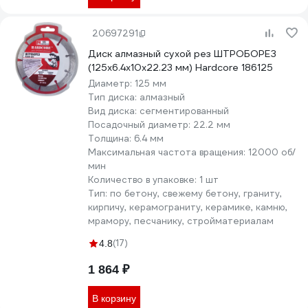
20697291
Диск алмазный сухой рез ШТРОБОРЕЗ
(125x6.4x10x22.23 мм) Hardcore 186125
Диаметр:
125 мм
Тип диска:
алмазный
Вид диска:
сегментированный
Посадочный диаметр:
22.2 мм
Толщина:
6.4 мм
Максимальная частота вращения:
12000 об/
мин
Количество в упаковке:
1 шт
Тип:
по бетону, свежему бетону, граниту,
кирпичу, керамограниту, керамике, камню,
мрамору, песчанику, стройматериалам
(17)
4.8
1 864 ₽
В корзину