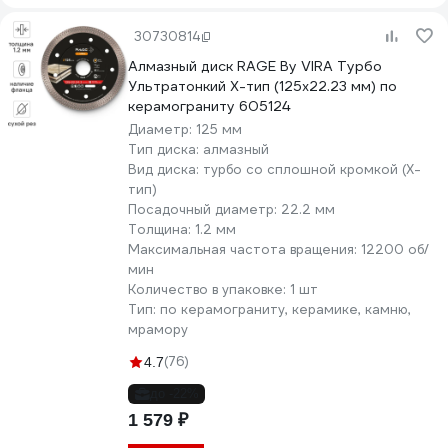
30730814
Алмазный диск RAGE By VIRA Турбо
Ультратонкий Х-тип (125х22.23 мм) по
керамограниту 605124
Диаметр:
125 мм
Тип диска:
алмазный
Вид диска:
турбо со сплошной кромкой (X-
тип)
Посадочный диаметр:
22.2 мм
Толщина:
1.2 мм
Максимальная частота вращения:
12200 об/
мин
Количество в упаковке:
1 шт
Тип:
по керамограниту, керамике, камню,
мрамору
(76)
4.7
до -22%
1 579 ₽