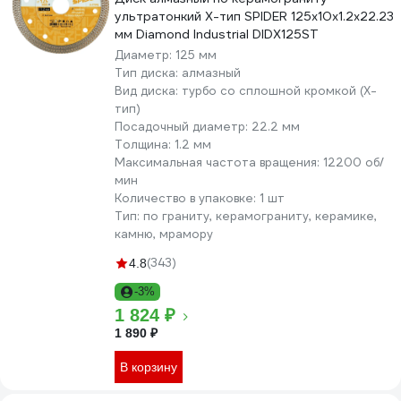
ультратонкий X-тип SPIDER 125x10x1.2x22.23
мм Diamond Industrial DIDX125ST
Диаметр:
125 мм
Тип диска:
алмазный
Вид диска:
турбо со сплошной кромкой (X-
тип)
Посадочный диаметр:
22.2 мм
Толщина:
1.2 мм
Максимальная частота вращения:
12200 об/
мин
Количество в упаковке:
1 шт
Тип:
по граниту, керамограниту, керамике,
камню, мрамору
(343)
4.8
-3%
1 824 ₽
1 890 ₽
В корзину