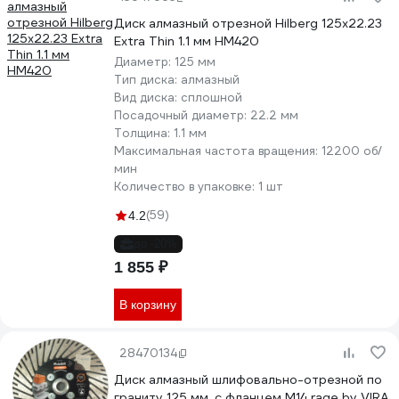
Диск алмазный отрезной Hilberg 125x22.23
Extra Thin 1.1 мм HM420
Диаметр:
125 мм
Тип диска:
алмазный
Вид диска:
сплошной
Посадочный диаметр:
22.2 мм
Толщина:
1.1 мм
Максимальная частота вращения:
12200 об/
мин
Количество в упаковке:
1 шт
(59)
4.2
до -20%
1 855 ₽
В корзину
28470134
Диск алмазный шлифовально-отрезной по
граниту 125 мм, с фланцем М14 rage by VIRA