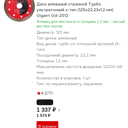
Диск алмазный отрезной Турбо
ультратонкий х-тип (125x22.23х1.2 мм)
Gigant Gd-2512
Фланец для жесткости и толщина 1,2 мм – чистый
рез без сколов
Диаметр:
125 мм
Тип диска:
алмазный
Вид диска:
турбо со сплошной кромкой (X-
тип)
Посадочный диаметр:
22.2 мм
Толщина:
1.2 мм
Максимальная частота вращения:
12200 об/
мин
Количество в упаковке:
1 шт
Тип:
по керамограниту, керамике
(18)
4.2
-15%
1 337 ₽
1 574 ₽
В корзину