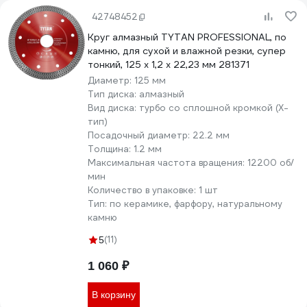
42748452
Круг алмазный TYTAN PROFESSIONAL, по
камню, для сухой и влажной резки, супер
тонкий, 125 x 1,2 x 22,23 мм 281371
Диаметр:
125 мм
Тип диска:
алмазный
Вид диска:
турбо со сплошной кромкой (X-
тип)
Посадочный диаметр:
22.2 мм
Толщина:
1.2 мм
Максимальная частота вращения:
12200 об/
мин
Количество в упаковке:
1 шт
Тип:
по керамике, фарфору, натуральному
камню
(11)
5
1 060 ₽
В корзину