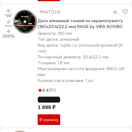
16447122
Диск алмазный тонкий по керамограниту
(180х25.4/22.2 мм) RAGE by VIRA 605180
Диаметр:
180 мм
Тип диска:
алмазный
Вид диска:
турбо со сплошной кромкой (X-
тип)
Посадочный диаметр:
25.4/22.2 мм
Толщина:
1.8 мм
Максимальная частота вращения:
8600 об/
мин
Количество в упаковке:
1 шт
(60)
4.4
до -11%
1 699 ₽
В корзину