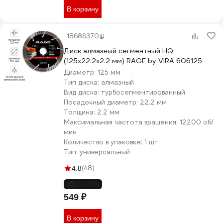
В корзину
18686370
Диск алмазный сегментный HQ
(125х22.2х2.2 мм) RAGE by VIRA 606125
Диаметр:
125 мм
Тип диска:
алмазный
Вид диска:
турбосегментированный
Посадочный диаметр:
22.2 мм
Толщина:
2.2 мм
Максимальная частота вращения:
12200 об/
мин
Количество в упаковке:
1 шт
Тип:
универсальный
(48)
4.8
до -10%
549 ₽
В корзину