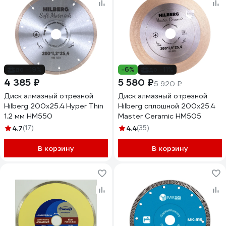
до -19%
-6%
до -11%
4 385 ₽
5 580 ₽
5 920 ₽
Диск алмазный отрезной
Диск алмазный отрезной
Hilberg 200x25.4 Hyper Thin
Hilberg сплошной 200x25.4
1.2 мм HM550
Master Ceramic HM505
4.7
(17)
4.4
(35)
В корзину
В корзину