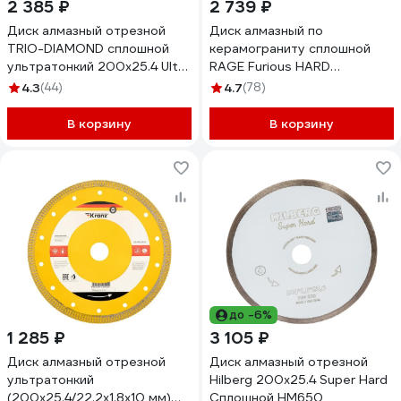
2 385 ₽
2 739 ₽
Диск алмазный отрезной
Диск алмазный по
TRIO-DIAMOND сплошной
керамограниту сплошной
ультратонкий 200x25.4 Ultra
RAGE Furious HARD
Thin Premium UTW505
CERAMICS 200 мм 605200
4.3
(44)
4.7
(78)
В корзину
В корзину
до -6%
1 285 ₽
3 105 ₽
Диск алмазный отрезной
Диск алмазный отрезной
ультратонкий
Hilberg 200x25.4 Super Hard
(200x25.4/22.2x1.8x10 мм)
Сплошной HM650