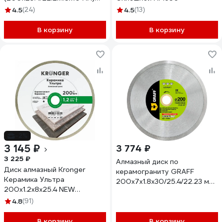
KRANZ KR-90-0144
4.5
(24)
4.5
(13)
В корзину
В корзину
-2%
3 145 ₽
3 774 ₽
3 225 ₽
Алмазный диск по
Диск алмазный Kronger
керамограниту GRAFF
Керамика Ультра
200x7х1.8х30/25.4/22.23 мм
200x1.2x8x25.4 NEW
Expert 102007
KU100200
4.8
(91)
В корзину
В корзину