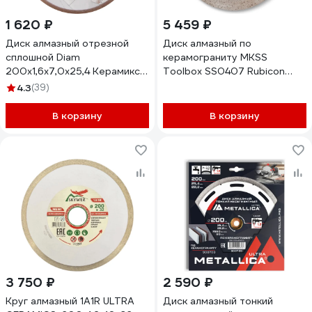
1 620 ₽
5 459 ₽
Диск алмазный отрезной
Диск алмазный по
сплошной Diam
керамограниту MKSS
200x1,6x7,0x25,4 Керамикс-
Toolbox SS0407 Rubicon
Элит, серия Экстра
200x1.4x25x25.4 мм
4.3
(39)
(Керамика) 000547
SS04070200
В корзину
В корзину
3 750 ₽
2 590 ₽
Круг алмазный 1A1R ULTRA
Диск алмазный тонкий