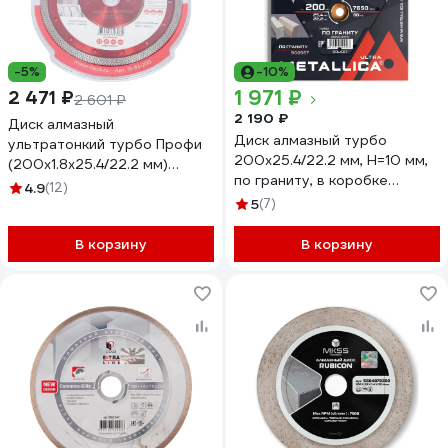
-5%
-10%
1 971 ₽
2 471 ₽
2 601 ₽
2 190 ₽
Диск алмазный
Диск алмазный турбо
ультратонкий турбо Профи
200x25.4/22.2 мм, H=10 мм,
(200х1.8х25.4/22.2 мм)
по граниту, в коробке
MATUR 18-83-200
4.9
(12)
METALLICA Ultra 900567
5
(7)
В корзину
В корзину