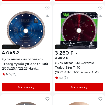
до -6%
-4%
3 260 ₽
4 045 ₽
3 380 ₽
Диск алмазный отрезной
Диск алмазный Ceramic
Hilberg турбо ультратонкий
Turbo Slim T-10
200x25.4/22.23 Hard
(200x1.8x30/25.4 мм) D.BOR
Materials X-type HM405
4.6
(36)
CTS-T-10-0200-030
3.3
(9)
В корзину
В корзину