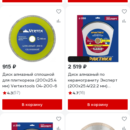
до -8%
915 ₽
2 519 ₽
Диск алмазный сплошной
Диск алмазный по
для плиткореза (200х25.4
керамограниту Эксперт
мм) Vertextools 04-200-6
(200х25.4/22.2 мм)
ПРАКТИКА 034-304
4.3
(57)
4.7
(16)
В корзину
В корзину