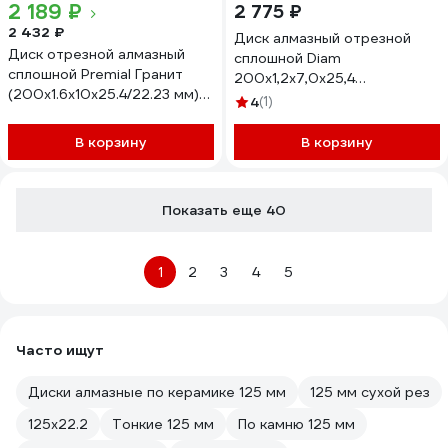
2 189 ₽
2 775 ₽
2 432 ₽
Диск алмазный отрезной
Диск отрезной алмазный
сплошной Diam
сплошной Premial Гранит
200x1,2x7,0x25,4
(200х1.6х10х25.4/22.23 мм)
Керамогранит Графит-"ST"
4
(1)
Hardcore 193200
Супер Тонкий, серия Экстра
(Керамогранит, Твердая
В корзину
В корзину
керамика) 000727
Показать еще 40
1
2
3
4
5
Часто ищут
Диски алмазные по керамике 125 мм
125 мм сухой рез
125х22.2
Тонкие 125 мм
По камню 125 мм