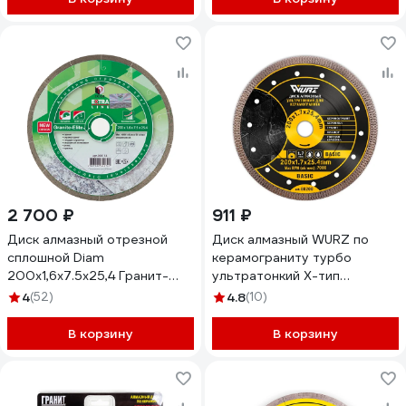
2 700 ₽
911 ₽
Диск алмазный отрезной
Диск алмазный WURZ по
сплошной Diam
керамограниту турбо
200x1,6x7.5x25,4 Гранит-
ультратонкий X-тип
Элит, серия Экстра (Гранит,
200х1.7х25.4 80200
4
(52)
4.8
(10)
Керамогранит) 000156
В корзину
В корзину