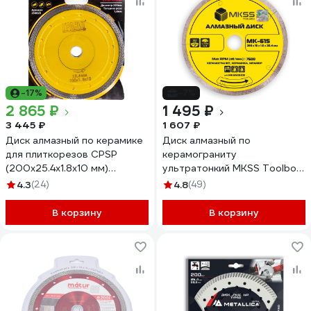
-17%
-7%
2 865 ₽
1 495 ₽
3 445 ₽
1 607 ₽
Диск алмазный по керамике
Диск алмазный по
для плиткорезов CPSP
керамограниту
(200х25.4х1.8х10 мм)
ультратонкий MKSS Toolbox
ГРАНИТ 250829
MK-615 200x10x1.6x25.4мм
4.3
(24)
4.8
(49)
MK61500200
В корзину
В корзину