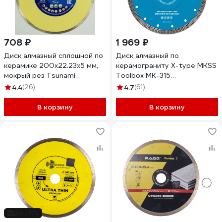
708 ₽
1 969 ₽
Диск алмазный сплошной по
Диск алмазный по
керамике 200x22.23x5 мм,
керамограниту X-type MKSS
мокрый рез Tsunami
Toolbox MK-315
DD0010200025005
200x1.6x10x25.4мм
4.4
(26)
4.7
(61)
MK31500200
В корзину
В корзину
до -11%