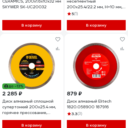
CERAMICS, 200х1.6х10х32 мм
несегментный
SKYWER SK-UC20032
200x25.4/22.2 мм, H=10 мм,
по керамограниту
5
(1)
METALLICA Ultra 900703
В корзину
В корзину
до -13%
2 285 ₽
879 ₽
Диск алмазный сплошной
Диск алмазный Elitech
супертонкий 200x25.4 мм,
1820.058900 187916
горячее прессование,
3.3
(3)
мокрое резание Denzel
73159
В корзину
В корзину