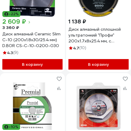
-22%
2 609 ₽
1 138 ₽
3 360 ₽
Диск алмазный сплошной
Диск алмазный Ceramic Slim
ультратонкий "Профи"
C-10 (200x1.8x30/25.4 мм)
200x1.7x8х25.4 мм, с
D.BOR CS-C-10-0200-030
термозазором Чеглок 18-14-
4.7
(10)
4.3
(9)
200
В корзину
В корзину
-10%