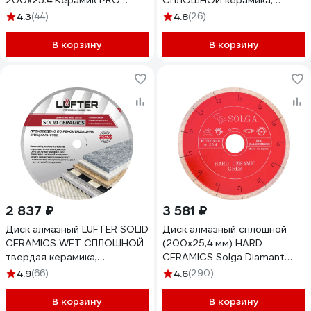
200x25.4 Керамик PRO
СПЛОШНОЙ керамика,
Супер Тонкий 370202
керамогранит 200 мм 019-
4.3
(44)
4.8
(26)
200
В корзину
В корзину
2 837 ₽
3 581 ₽
Диск алмазный LUFTER SOLID
Диск алмазный сплошной
CERAMICS WET СПЛОШНОЙ
(200х25,4 мм) HARD
твердая керамика,
CERAMICS Solga Diamant
керамогранит 200 мм 017-
20010200
4.9
(66)
4.6
(290)
200
В корзину
В корзину