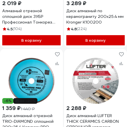
2 019 ₽
3 289 ₽
Алмазный отрезной
Диск алмазный по
сплошной диск ЗУБР
керамограниту 200x25.4 мм
Профессионал Тонкорез
Kronger K100200
200 мм, по керамограниту,
4.5
(104)
4.8
(224)
мрамору 36659-200_z01
В корзину
В корзину
-6%
до -20%
1 359 ₽
2 288 ₽
1 440 ₽
Диск алмазный отрезной
Диск алмазный LUFTER
TRIO-DIAMOND сплошной
THICK CERAMICS CARBON