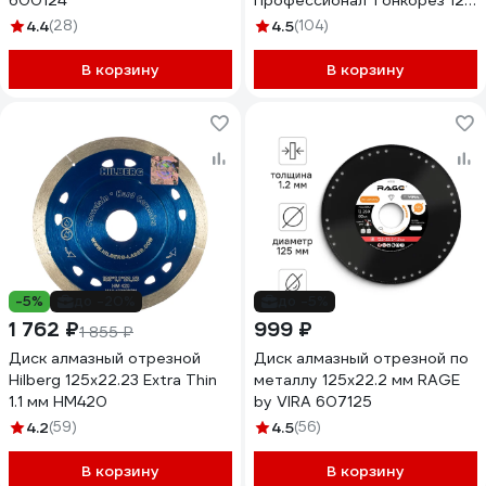
600124
Профессионал Тонкорез 125
мм, по керамограниту,
4.4
(28)
4.5
(104)
мрамору 36659-125_z01
В корзину
В корзину
-5%
до -20%
до -5%
1 762 ₽
999 ₽
1 855 ₽
Диск алмазный отрезной
Диск алмазный отрезной по
Hilberg 125x22.23 Extra Thin
металлу 125х22.2 мм RAGE
1.1 мм HM420
by VIRA 607125
4.2
(59)
4.5
(56)
В корзину
В корзину