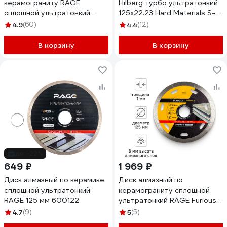
керамограниту RAGE
Hilberg турбо ультратонкий
сплошной ультратонкий
125x22.23 Hard Materials S-
NON-STOP CUT 125 мм
type HM602
4.9
(60)
4.4
(12)
605128
В корзину
В корзину
до -22%
649 ₽
1 969 ₽
Диск алмазный по керамике
Диск алмазный по
сплошной ультратонкий
керамограниту сплошной
RAGE 125 мм 600122
ультратонкий RAGE Furious
NON-STOP 125 мм 605129
4.7
(9)
5
(5)