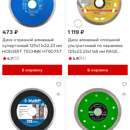
473 ₽
1 119 ₽
Диск отрезной алмазный
Диск алмазный сплошной
супертонкий 125x1.1x22.23 мм
ультратонкий по керамике
HOEGERT TECHNIK HT6D757
125x22.23x1.1x8 мм RAGE
Furious 605127
4.7
(13)
4.8
(62)
В корзину
В корзину