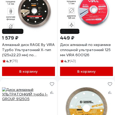
до -22%
до -8%
1 579 ₽
449 ₽
Алмазный диск RAGE By VIRA
Диск алмазный по керамике
Турбо Ультратонкий Х-тип
сплошной ультратонкий 125
(125х22.23 мм) по
мм VIRA 600126
керамограниту 605124
4.7
(76)
4.7
(43)
В корзину
В корзину