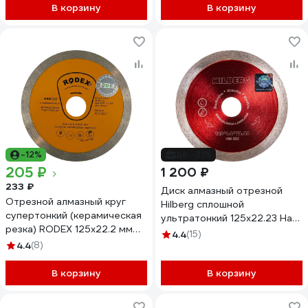
В корзину
В корзину
-12%
до -21%
205 ₽
1 200 ₽
233 ₽
Диск алмазный отрезной
Отрезной алмазный круг
Hilberg сплошной
супертонкий (керамическая
ультратонкий 125x22.23 Hard
резка) RODEX 125х22.2 мм
Materials Ultra Thin HM502
4.4
(15)
RRD125
4.4
(8)
В корзину
В корзину