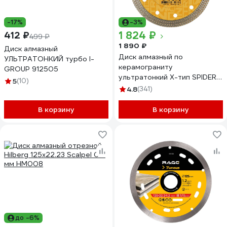
-17%
-3%
1 824 ₽
412 ₽
499 ₽
1 890 ₽
Диск алмазный
Диск алмазный по
УЛЬТРАТОНКИЙ турбо I-
керамограниту
GROUP 912505
ультратонкий X-тип SPIDER
5
(10)
125x10x1.2x22.23 мм Diamond
4.8
(341)
Industrial DIDX125ST
В корзину
В корзину
до -6%