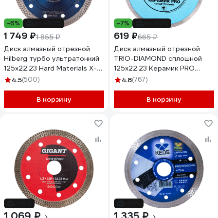
-6%
до -20%
-7%
до -12%
1 749 ₽
619 ₽
1 855 ₽
665 ₽
Диск алмазный отрезной
Диск алмазный отрезной
Hilberg турбо ультратонкий
TRIO-DIAMOND сплошной
125x22.23 Hard Materials X-
125x22.23 Керамик PRO
type HM402
Супер Тонкий 370125
4.5
(500)
4.8
(767)
В корзину
В корзину
-36%
-10%
1 069 ₽
1 335 ₽