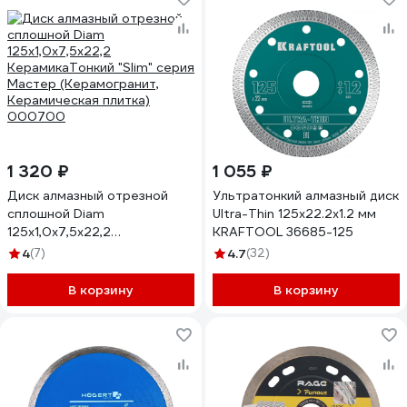
1 320 ₽
1 055 ₽
Диск алмазный отрезной
Ультратонкий алмазный диск
сплошной Diam
Ultra-Thin 125x22.2x1.2 мм
125x1,0x7,5x22,2
KRAFTOOL 36685-125
КерамикаТонкий "Slim" серия
4
(7)
4.7
(32)
Мастер (Керамогранит,
Керамическая плитка)
В корзину
В корзину
000700