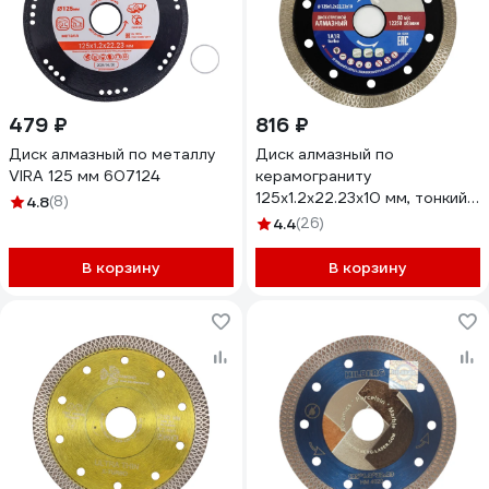
479 ₽
816 ₽
Диск алмазный по металлу
Диск алмазный по
VIRA 125 мм 607124
керамограниту
125x1.2x22.23x10 мм, тонкий,
4.8
(8)
горячего прессования
4.4
(26)
Tsunami
DD0020125022005
В корзину
В корзину