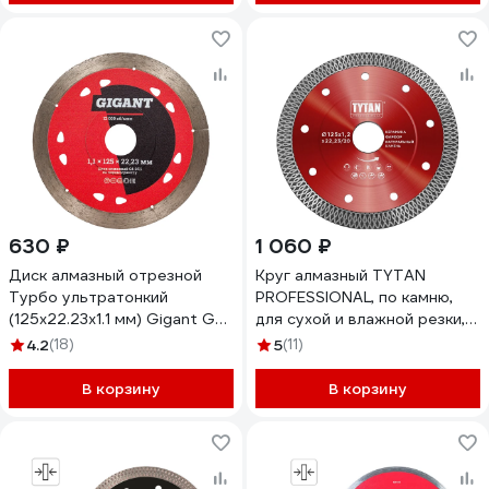
630 ₽
1 060 ₽
Диск алмазный отрезной
Круг алмазный TYTAN
Турбо ультратонкий
PROFESSIONAL, по камню,
(125x22.23х1.1 мм) Gigant Gd-
для сухой и влажной резки,
2511
супер тонкий, 125 x 1,2 x
4.2
(18)
5
(11)
22,23 мм 281371
В корзину
В корзину