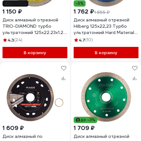
до -10%
-5%
1 150 ₽
1 762 ₽
1 855 ₽
Диск алмазный отрезной
Диск алмазный отрезной
TRIO-DIAMOND турбо
Hilberg 125x22,23 Турбо
ультратонкий 125х22.23х1.2
ультратонкий Hard Materials
Ultra Thin X-Turbo UTX520
X-type HM4020
4.3
(24)
4.7
(10)
В корзину
В корзину
до -3%
1 609 ₽
1 709 ₽
Диск алмазный по
Диск алмазный отрезной