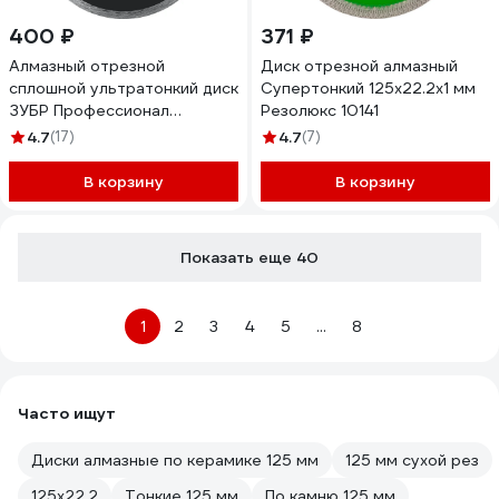
400 ₽
371 ₽
Алмазный отрезной
Диск отрезной алмазный
сплошной ультратонкий диск
Супертонкий 125x22.2x1 мм
ЗУБР Профессионал
Резолюкс 10141
Чисторез 125 мм 36663-125
4.7
(17)
4.7
(7)
В корзину
В корзину
Показать еще 40
1
2
3
4
5
...
8
Часто ищут
Диски алмазные по керамике 125 мм
125 мм сухой рез
125х22.2
Тонкие 125 мм
По камню 125 мм