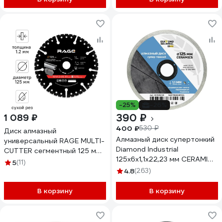
-25%
-26%
390 ₽
1 089 ₽
400 ₽
530 ₽
Диск алмазный
Алмазный диск супертонкий
универсальный RAGE MULTI-
Diamond Industrial
CUTTER сегментный 125 мм
125x6х1,1x22,23 мм CERAMICS
607126
5
(11)
DILITE DID125CER
4.8
(263)
В корзину
В корзину