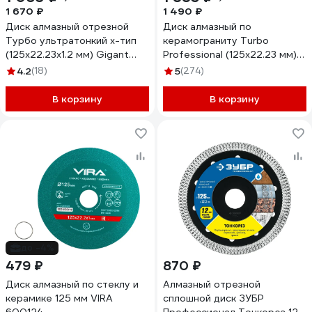
1 670 ₽
1 490 ₽
Диск алмазный отрезной
Диск алмазный по
Турбо ультратонкий х-тип
керамограниту Turbo
(125x22.23х1.2 мм) Gigant
Professional (125х22.23 мм)
Gd-2512
сплошной 1.2мм KEOS
4.2
(18)
5
(274)
DBP04.125
В корзину
В корзину
до -4%
479 ₽
870 ₽
Диск алмазный по стеклу и
Алмазный отрезной
керамике 125 мм VIRA
сплошной диск ЗУБР