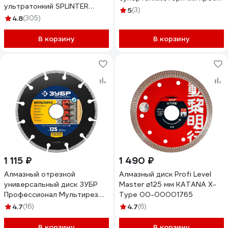
ультратонкий SPLINTER
сухой/мокрый рез Denzel
5
(3)
125x8x1.1x22.23 мм Diamond
4.8
(305)
73058
Industrial DID125ULT
В корзину
В корзину
1 115 ₽
1 490 ₽
Алмазный отрезной
Алмазный диск Profi Level
универсальный диск ЗУБР
Master ⌀125 мм KATANA X-
Профессионал Мультирез
Type 00-00001765
125 мм 36660-125_z01
4.7
(16)
4.7
(6)
В корзину
В корзину