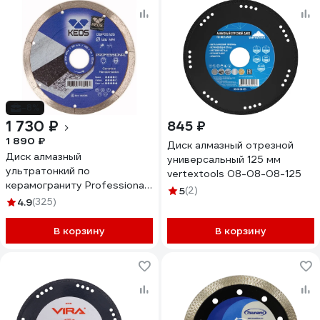
-8%
1 730 ₽
845 ₽
1 890 ₽
Диск алмазный отрезной
Диск алмазный
универсальный 125 мм
ультратонкий по
vertextools 08-08-08-125
керамограниту Professional
5
(2)
Ultra (125х1х22.23 мм) KEOS
4.9
(325)
DBP00.125
В корзину
В корзину