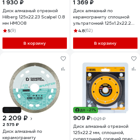
1 930 ₽
1 369 ₽
Диск алмазный отрезной
Диск алмазный по
Hilberg 125x22.23 Scalpel 0.8
керамограниту сплошной
мм HM008
ультратонкий 125х1.2х22.2
мм RAGE Furious 605126
5
(9)
4.8
(62)
В корзину
В корзину
-14%
до -21%
2 209 ₽
909 ₽
1 021 ₽
2 575 ₽
Диск алмазный отрезной
Диск алмазный по
125x22.2 мм, сплошной,
керамограниту
супертонкий, горячий пресс,