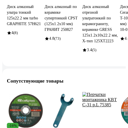
Диск алмазный
Диск алмазный по
Диск алмазный
Дис
ультра тонкий
керамике
отрезной
Cera
125х22.2 мм turbo
супертонкий CPST
ультратонкий по
T-10
GRAPHITE 57H621
(125х1.2х10 мм)
керамограниту,
мм)
ГРАНИТ 250827
керамике GRESS
10-0
4
(8)
125x1.2x10х22.2 мм,
4.8
(73)
4.
Х-тип 125ХT2223
3.4
(5)
Сопутствующие товары
-16%