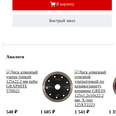
В корзину
Быстрый заказ
Аналоги
540 ₽
1 605 ₽
1 541 ₽
1 3