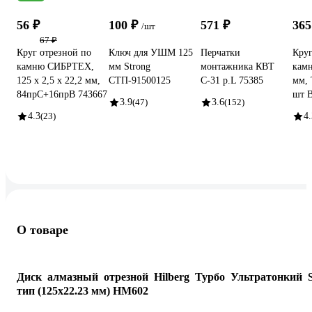
56 ₽
100 ₽
571 ₽
365
/шт
67 ₽
Круг отрезной по
Ключ для УШМ 125
Перчатки
Круг
камню СИБРТЕХ,
мм Strong
монтажника КВТ
камн
125 х 2,5 х 22,2 мм,
СТП-91500125
С-31 р.L 75385
мм, 
84прC+16прB 743667
шт B
3.9
(47)
3.6
(152)
4.3
(23)
4.
О товаре
Диск алмазный отрезной Hilberg Турбо Ультратонкий S
тип (125х22.23 мм) HM602