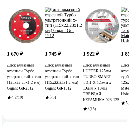
1 670 ₽
1 745 ₽
1 922 ₽
1 8
Диск алмазный
Диск алмазный
Диск алмазный
Дис
отрезной Турбо
отрезной Турбо
LUFTER 125мм
отре
ультратонкий х-тип
ультратонкий х-тип
TURBO SMART
турб
(125x22.23х1.2 мм)
(115x22.23х1.2 мм)
ТИП-Х 125мм х
125x
Gigant Gd-2512
Gigant Gd-1512
1.6мм х 10мм
Mate
ТВЕРДАЯ
Hol
4.2
(18)
5
(5)
КЕРАМИКА 023-125
5
(
5
(18)