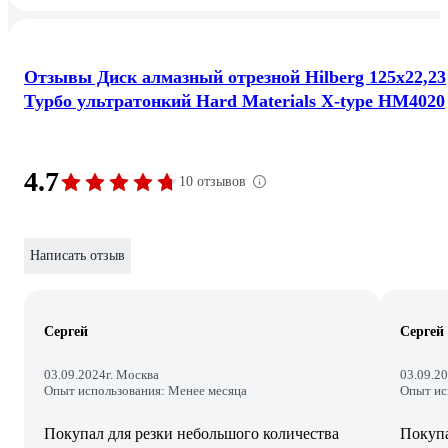
Отзывы Диск алмазный отрезной Hilberg 125x22,23
Турбо ультратонкий Hard Materials X-type HM4020
4.7
10 отзывов
Написать отзыв
Сергей
Сергей
03.09.2024
г. Москва
03.09.2
Опыт использования: Менее месяца
Опыт ис
Покупал для резки небольшого количества
Покупа