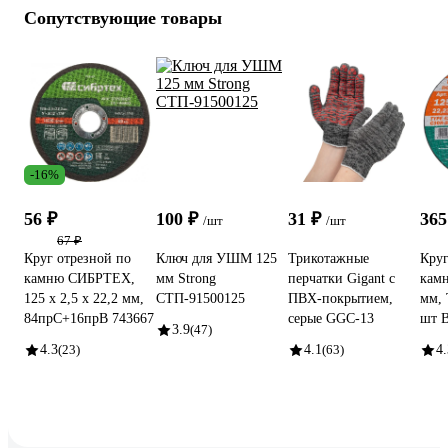
Сопутствующие товары
-16%
56 ₽
100 ₽
31 ₽
365
/шт
/шт
67 ₽
Круг отрезной по
Ключ для УШМ 125
Трикотажные
Круг
камню СИБРТЕХ,
мм Strong
перчатки Gigant с
камн
125 х 2,5 х 22,2 мм,
СТП-91500125
ПВХ-покрытием,
мм, 
84прC+16прB 743667
серые GGC-13
шт B
3.9
(47)
4.3
(23)
4.1
(63)
4.