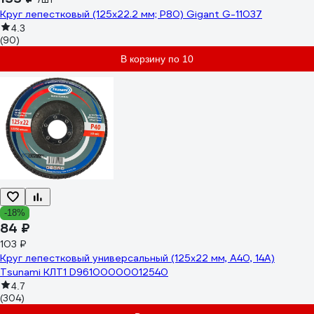
Круг лепестковый (125x22.2 мм; P80) Gigant G-11037
4.3
(90)
В корзину по 10
-18%
84 ₽
103 ₽
Круг лепестковый универсальный (125х22 мм, А40, 14А)
Tsunami КЛТ1 D96100000012540
4.7
(304)