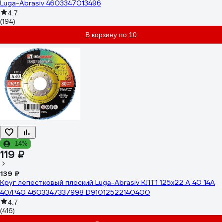
Luga-Abrasiv 4603347013496
4.7
(194)
В корзину по 10
-14%
119 ₽
139 ₽
Круг лепестковый плоский Luga-Abrasiv КЛТ1 125х22 А 40 14А
40/Р40 4603347337998 D91012522140400
4.7
(416)