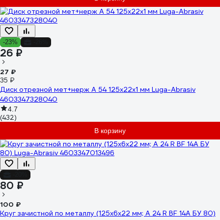
-23%
-26%
26 ₽
27 ₽
35 ₽
Диск отрезной мет+нерж A 54 125х22х1 мм Luga-Abrasiv
4603347328040
4.7
(432)
В корзину
-20%
80 ₽
100 ₽
Круг зачистной по металлу (125х6х22 мм; A 24 R BF 14А БУ 80)