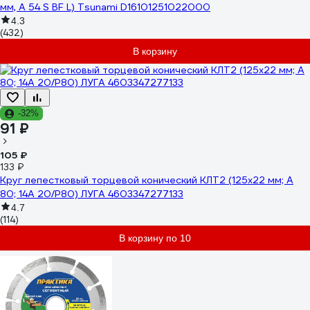
мм, A 54 S BF L) Tsunami D16101251022000
4.3
(432)
В корзину
-32%
91 ₽
105 ₽
133 ₽
Круг лепестковый торцевой конический КЛТ2 (125х22 мм; А
80; 14А 20/Р80) ЛУГА 4603347277133
4.7
(114)
В корзину по 10