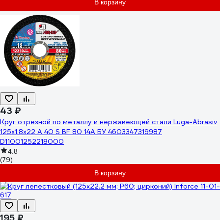
В корзину
43 ₽
Круг отрезной по металлу и нержавеющей стали Luga-Abrasiv
125х1.8х22 A 40 S BF 80 14А БУ 4603347319987
D11001252218000
4.8
(79)
В корзину
195 ₽