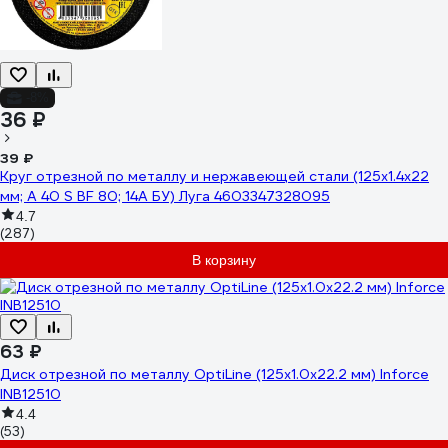
-8%
36 ₽
39 ₽
Круг отрезной по металлу и нержавеющей стали (125х1.4х22
мм; A 40 S BF 80; 14А БУ) Луга 4603347328095
4.7
(287)
В корзину
63 ₽
Диск отрезной по металлу OptiLine (125x1.0x22.2 мм) Inforce
INB12510
4.4
(53)