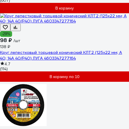
(607)
В корзину
-29%
98 ₽
/шт
138 ₽
Круг лепестковый торцевой конический КЛТ2 (125х22 мм; А
40; 14А 40/Р40) ЛУГА 4603347277164
4.7
(114)
В корзину по 10