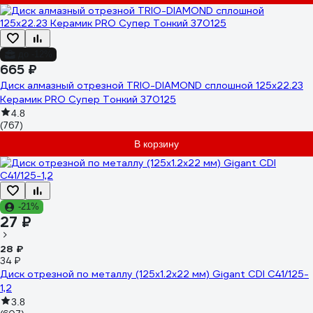
до -12%
665 ₽
Диск алмазный отрезной TRIO-DIAMOND сплошной 125x22.23
Керамик PRO Супер Тонкий 370125
4.8
(767)
В корзину
-21%
27 ₽
28 ₽
34 ₽
Диск отрезной по металлу (125х1.2х22 мм) Gigant CDI C41/125-
1,2
3.8