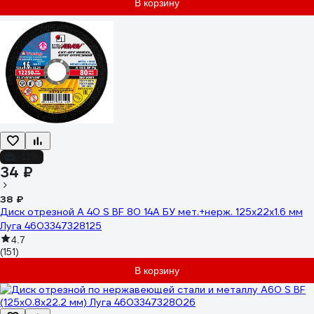
В корзину
-11%
34 ₽
38 ₽
Диск отрезной A 40 S BF 80 14А БУ мет.+нерж. 125х22х1.6 мм
Луга 4603347328125
4.7
(151)
В корзину