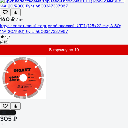
140 ₽
/шт
Круг лепестковый торцевой плоский КЛТ1 (125х22 мм; А 80;
14А 20/P80) Луга 4603347337967
4.7
(416)
В корзину по 10
-8%
305 ₽