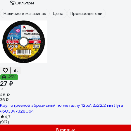
Фильтры
Наличие в магазинах
Цена
Производители
-25%
27 ₽
28 ₽
36 ₽
Круг отрезной абразивный по металлу 125х1,2х22,2 мм Луга
4603347328064
4.7
(917)
В корзину