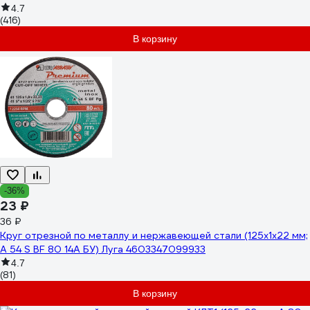
4.7
(416)
В корзину
-36%
23 ₽
36 ₽
Круг отрезной по металлу и нержавеющей стали (125x1x22 мм;
A 54 S BF 80 14А БУ) Луга 4603347099933
4.7
(81)
В корзину