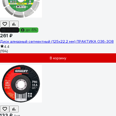
до -6%
до -5%
261 ₽
Диск алмазный сегментный (125х22.2 мм) ПРАКТИКА 036-308
4.4
(194)
В корзину
133 ₽
/шт