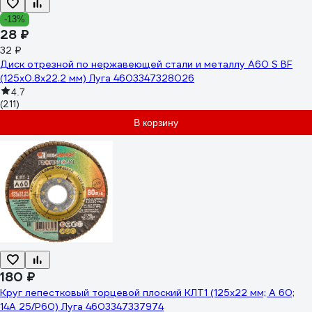
-13%
28 ₽
32 ₽
Диск отрезной по нержавеющей стали и металлу A60 S BF
(125х0.8х22.2 мм) Луга 4603347328026
4.7
(211)
В корзину
180 ₽
Круг лепестковый торцевой плоский КЛТ1 (125х22 мм; А 60;
14А 25/Р60) Луга 4603347337974