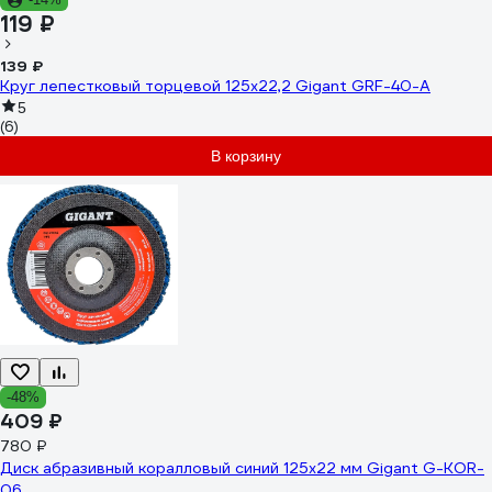
119 ₽
139 ₽
Круг лепестковый торцевой 125x22,2 Gigant GRF-40-А
5
(6)
В корзину
-48%
409 ₽
780 ₽
Диск абразивный коралловый синий 125х22 мм Gigant G-KOR-
06