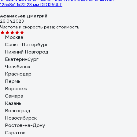
125x8x1.1x22.23 мм DID125ULT
Афанасьев Дмитрий
29.04.2023
Чистота и скорость реза; стоимость
Москва
84 отзыва
Отзыв об отрезном круге Bosch Expert for Inox 2608601520
Санкт-Петербург
Нижний Новгород
КУЗНЕЦОВ Сергей
Екатеринбург
08.06.2019
BOSCH - само за себя говорит.
Челябинск
Краснодар
Пермь
Воронеж
Самара
Казань
Волгоград
Новосибирск
Ростов-на-Дону
Саратов