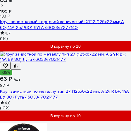
85 ₽
105 ₽
133 ₽
Круг лепестковый торцевой конический КЛТ2 (125х22 мм; А
60; 14А 25/Р60) ЛУГА 4603347277140
4.7
(114)
В корзину по 10
-35%
63 ₽
/шт
97 ₽
Круг зачистной по металлу тип 27 (125х6х22 мм; A 24 R BF; 14А
БУ 80) Луга 4603347021477
4.6
(102)
В корзину по 10