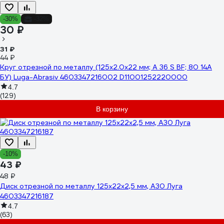
-30%
-32%
30 ₽
31 ₽
44 ₽
Круг отрезной по металлу (125х2.0х22 мм; A 36 S BF; 80 14А
БУ) Luga-Abrasiv 4603347216002 D11001252220000
4.7
(129)
В корзину
-10%
43 ₽
48 ₽
Диск отрезной по металлу 125х22х2,5 мм, А30 Луга
4603347216187
4.7
(63)