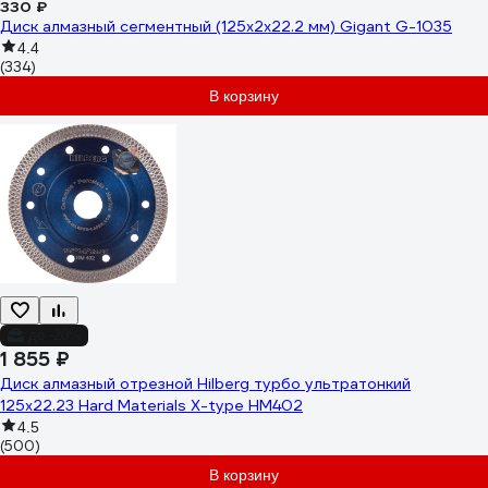
330 ₽
Диск алмазный сегментный (125x2x22.2 мм) Gigant G-1035
4.4
(334)
В корзину
до -20%
1 855 ₽
Диск алмазный отрезной Hilberg турбо ультратонкий
125x22.23 Hard Materials X-type HM402
4.5
(500)
В корзину