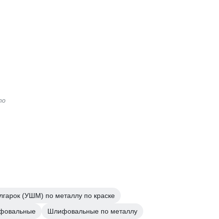
то
лгарок (УШМ) по металлу по краске
фовальные
Шлифовальные по металлу