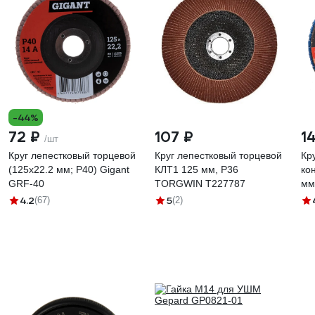
-44%
72 ₽
107 ₽
1
/шт
Круг лепестковый торцевой
Круг лепестковый торцевой
Кр
(125x22.2 мм; P40) Gigant
КЛТ1 125 мм, P36
ко
GRF-40
TORGWIN T227787
мм
46
4.2
5
(67)
(2)