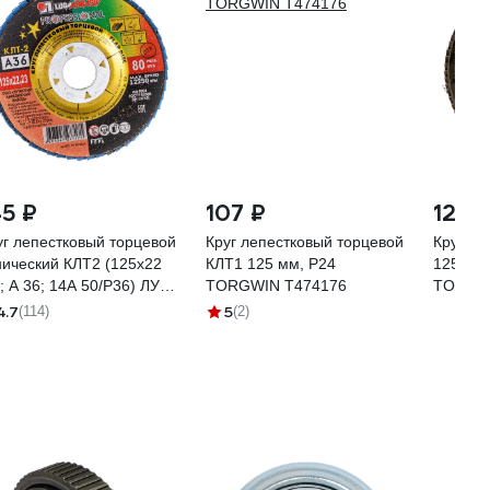
45 ₽
107 ₽
120 
уг лепестковый торцевой
Круг лепестковый торцевой
Круг ле
нический КЛТ2 (125х22
КЛТ1 125 мм, P24
125x22.
; А 36; 14А 50/Р36) ЛУГА
TORGWIN T474176
TOOLAS
03347277171
4.7
5
(114)
(2)