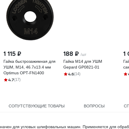
1 115 ₽
188 ₽
1
/шт
Гайка быстрозажимная для
Гайка М14 для УШМ
Га
УШМ, М14, 46.7x13.4 мм
Gepard GP0821-01
са
Optimus OPT-FN1400
4.6
(14)
4.7
(17)
СОПУТСТВУЮЩИЕ ТОВАРЫ
ВОПРОСЫ
С
азначен для угловых шлифовальных машин. Применяется для обраб