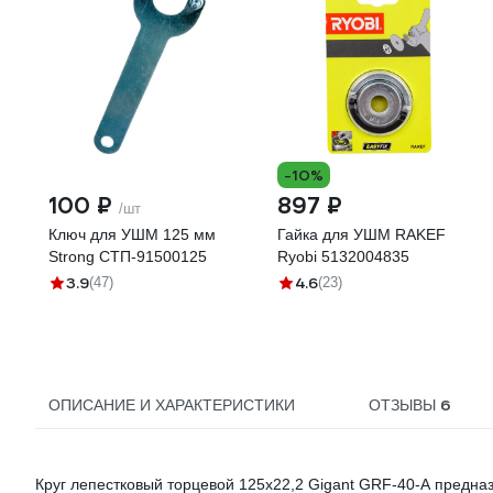
-10%
100 ₽
897 ₽
/шт
Ключ для УШМ 125 мм
Гайка для УШМ RAKEF
Strong СТП-91500125
Ryobi 5132004835
3.9
4.6
(47)
(23)
6
ОПИСАНИЕ И ХАРАКТЕРИСТИКИ
ОТЗЫВЫ
Круг лепестковый торцевой 125x22,2 Gigant GRF-40-А предн