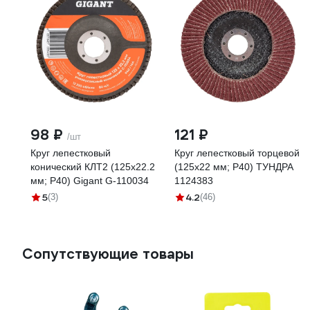
98 ₽
121 ₽
/шт
Круг лепестковый
Круг лепестковый торцевой
конический КЛТ2 (125x22.2
(125х22 мм; Р40) ТУНДРА
мм; P40) Gigant G-110034
1124383
5
4.2
(3)
(46)
Сопутствующие товары