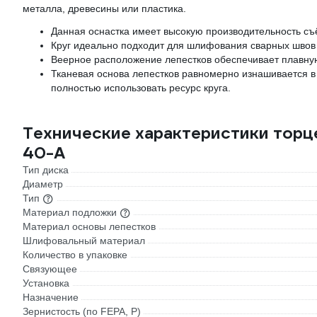
металла, древесины или пластика.
Данная оснастка имеет высокую производительность съё
Круг идеально подходит для шлифования сварных швов с
Веерное расположение лепестков обеспечивает плавную
Тканевая основа лепестков равномерно изнашивается в
полностью использовать ресурс круга.
Технические характеристики торце
40-А
Тип диска
Диаметр
Тип
Материал подложки
Материал основы лепестков
Шлифовальный материал
Количество в упаковке
Связующее
Установка
Назначение
Зернистость (по FEPA, P)