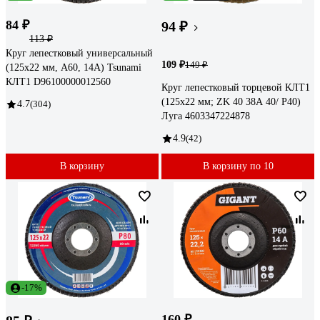
84 ₽
94 ₽
113 ₽
Круг лепестковый универсальный
109 ₽
149 ₽
(125х22 мм, А60, 14А) Tsunami
КЛТ1 D96100000012560
Круг лепестковый торцевой КЛТ1
(125x22 мм; ZK 40 38А 40/ Р40)
4.7
(304)
Луга 4603347224878
4.9
(42)
В корзину
В корзину по 10
-17%
160 ₽