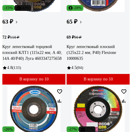
-35%
-43%
-28%
63 ₽
65 ₽
72 ₽
69 ₽
110 ₽
90 ₽
Круг лепестковый торцевой
Круг лепестковый плоский
плоский КЛТ1 (115х22 мм; А 40;
(125х22.2 мм; Р40) Flexione
14А 40/Р40) Луга 4603347275658
10000635
4.8
(133)
4.5
(94)
В корзину по 10
В корзину по 10
-26%
-27%
-37%