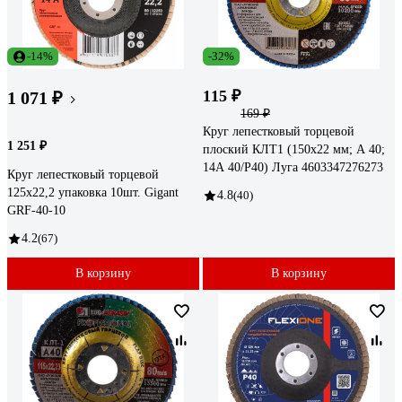
-14%
-32%
115 ₽
1 071 ₽
169 ₽
Круг лепестковый торцевой
1 251 ₽
плоский КЛТ1 (150х22 мм; А 40;
14А 40/Р40) Луга 4603347276273
Круг лепестковый торцевой
125x22,2 упаковка 10шт. Gigant
4.8
(40)
GRF-40-10
4.2
(67)
В корзину
В корзину