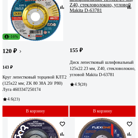
-16%
155 ₽
120 ₽
Диск лепестковый шлифовальный
143 ₽
125x22.23 мм, Z40, стекловолокно,
угловой Makita D-63781
Круг лепестковый торцевой КЛТ2
(125x22 мм; ZK 80 38А 20/ Р80)
4.9
(28)
Луга 4603347250174
4.6
(23)
В корзину
В корзину