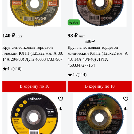
-29%
140 ₽
98 ₽
/шт
/шт
138 ₽
Круг лепестковый торцевой
Круг лепестковый торцевой
плоский КЛТ1 (125х22 мм; А 80;
конический КЛТ2 (125х22 мм; А
14А 20/P80) Луга 4603347337967
40; 14А 40/Р40) ЛУГА
4603347277164
4.7
(416)
4.7
(114)
В корзину по 10
В корзину по 10