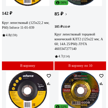
-36%
142 ₽
85 ₽
Круг лепестковый (125х22,2 мм;
105 ₽
133 ₽
P60) Inforce 11-01-039
Круг лепестковый торцевой
4.8
(159)
конический КЛТ2 (125х22 мм; А
60; 14А 25/Р60) ЛУГА
4603347277140
4.7
(114)
В корзину
В корзину по 10
-32%