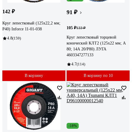
142 ₽
91 ₽
Круг лепестковый (125х22,2 мм;
105 ₽
133 ₽
P40) Inforce 11-01-038
Круг лепестковый торцевой
4.8
(159)
конический КЛТ2 (125х22 мм; А
80; 14А 20/Р80) ЛУГА
4603347277133
4.7
(114)
В корзину
В корзину по 10
-18%