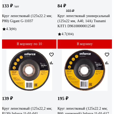
133 ₽
84 ₽
/шт
103 ₽
Круг лепестковый (125x22.2 мм;
Круг лепестковый универсальный
P80) Gigant G-11037
(125х22 мм, А40, 14А) Tsunami
КЛТ1 D96100000012540
4.3
(90)
4.7
(304)
В корзину по 10
В корзину
139 ₽
195 ₽
Круг лепестковый (125х22,2 мм;
Круг лепестковый (125x22.2 мм;
P120) Inforce 11-01-041
P60; цирконий) Inforce 11-01-617