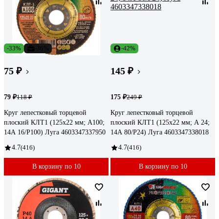
-33%
-36%
-42%
75 ₽
145 ₽
79 ₽
175 ₽
118 ₽
249 ₽
Круг лепестковый торцевой
Круг лепестковый торцевой
плоский КЛТ1 (125х22 мм; А100;
плоский КЛТ1 (125х22 мм; А 24;
14А 16/Р100) Луга 4603347337950
14А 80/Р24) Луга 4603347338018
4.7
(416)
4.7
(416)
В корзину по 10
В корзину по 10