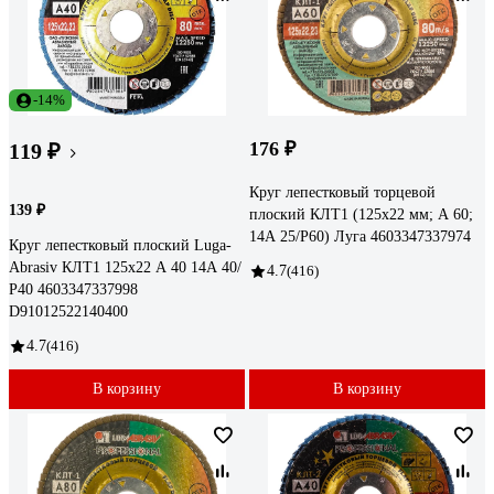
-14%
176 ₽
119 ₽
Круг лепестковый торцевой
139 ₽
плоский КЛТ1 (125х22 мм; А 60;
14А 25/Р60) Луга 4603347337974
Круг лепестковый плоский Luga-
Abrasiv КЛТ1 125х22 А 40 14А 40/
4.7
(416)
Р40 4603347337998
D91012522140400
4.7
(416)
В корзину
В корзину