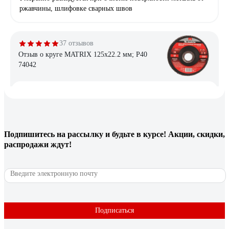
ржавчины, шлифовке сварных швов
37 отзывов
Отзыв о круге MATRIX 125х22.2 мм; P40
74042
Саргсян Баграт Карлоси
11.12.2020
Цена качество
Подпишитесь
на рассылку
и будьте в курсе! Акции, скидки,
14 отзывов
распродажи ждут!
Отзыв о лепестковом круге 3М Cubitron – II
967A, конический, 125 мм х 22 мм, 60+
7100011144
Голубцов Дмитрий Андреевич
11.12.2017
Подписаться
Быстро есть металл. Медленно изнашивается.