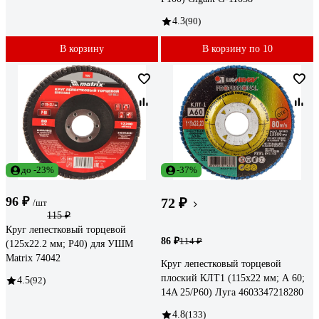
4.3
(90)
В корзину
В корзину по 10
до -23%
-37%
96 ₽
72 ₽
/шт
115 ₽
Круг лепестковый торцевой
86 ₽
114 ₽
(125х22.2 мм; P40) для УШМ
Matrix 74042
Круг лепестковый торцевой
плоский КЛТ1 (115х22 мм; А 60;
4.5
(92)
14A 25/Р60) Луга 4603347218280
4.8
(133)