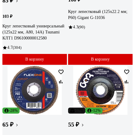
85 ₽
Круг лепестковый (125x22.2 мм;
103 ₽
P60) Gigant G-11036
Круг лепестковый универсальный
4.3
(90)
(125х22 мм, А80, 14А) Tsunami
КЛТ1 D96100000012580
4.7
(304)
В корзину
В корзину
-28%
-17%
-12%
65 ₽
55 ₽