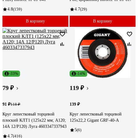
4.8
(159)
4.7
(29)
В корзину
В корзину
-33%
-14%
79 ₽
119 ₽
91 ₽
139 ₽
118 ₽
Круг лепестковый торцевой
Круг лепестковый торцевой
плоский КЛТ1 (125х22 мм; А120;
125x22,2 Gigant GRF-40-А
14А 12/Р120) Луга 4603347337943
5
(6)
4.7
(416)