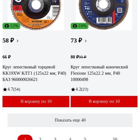
-12%
-19%
58 ₽
73 ₽
66 ₽
80 ₽
90 ₽
Круг лепестковый торцевой
Круг лепестковый конический
KK19XW КЛТ1 (125х22 мм; P40)
Flexione 125x22.2 мм, Р40
БАЗ 960000026621
10000498
4.7
(54)
4.2
(23)
В корзину по 10
В корзину по 10
Показать еще 40
1
2
3
4
5
...
50