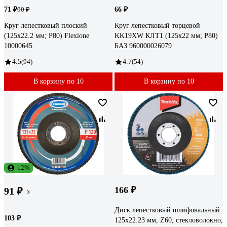
71 ₽
66 ₽
90 ₽
Круг лепестковый плоский
Круг лепестковый торцевой
(125х22.2 мм; Р80) Flexione
KK19XW КЛТ1 (125х22 мм; P80)
10000645
БАЗ 960000026079
4.5
(94)
4.7
(54)
В корзину по 10
В корзину по 10
-12%
166 ₽
91 ₽
Диск лепестковый шлифовальный
103 ₽
125x22.23 мм, Z60, стекловолокно,