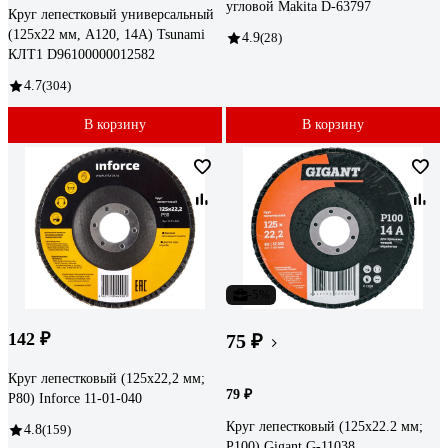
угловой Makita D-63797
Круг лепестковый универсальный
(125х22 мм, А120, 14А) Tsunami
4.9
(28)
КЛТ1 D96100000012582
4.7
(304)
В корзину
В корзину
-5%
142 ₽
75 ₽
Круг лепестковый (125х22,2 мм;
79 ₽
P80) Inforce 11-01-040
Круг лепестковый (125x22.2 мм;
4.8
(159)
P100) Gigant G-11038