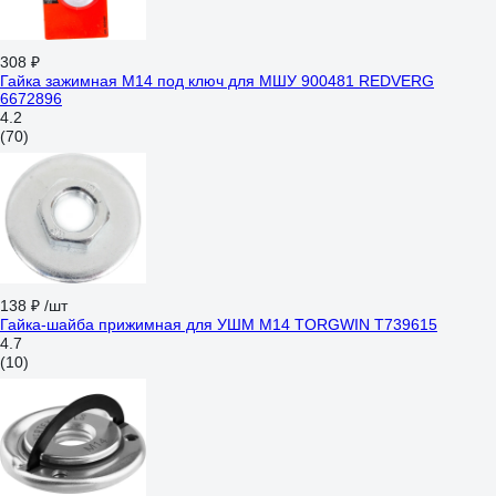
308 ₽
Гайка зажимная М14 под ключ для МШУ 900481 REDVERG
6672896
4.2
(70)
138 ₽
/шт
Гайка-шайба прижимная для УШМ М14 TORGWIN T739615
4.7
(10)