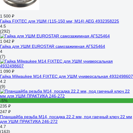
1 500 ₽
Гайка FIXTEC для УШМ (115-150 мм; М14) AEG 4932358225
4.5
(292)
1 042 ₽
Гайка для УШМ EUROSTAR самозажимная АГ525464
4
(7)
1 090 ₽
Гайка Milwaukee M14 FIXTEC для УШМ универсальная 4932498607
4.2
(9)
-5%
235 ₽
247 ₽
Планшайба резьба М14, посадка 22.2 мм, под гаечный ключ 22 мм
для УШМ ПРАКТИКА 246-272
4.7
(163)