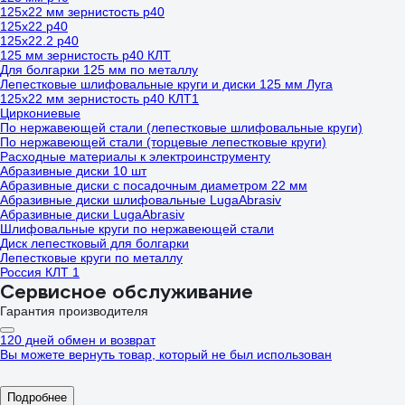
125х22 мм зернистость р40
125х22 р40
125х22.2 р40
125 мм зернистость р40 КЛТ
Для болгарки 125 мм по металлу
Лепестковые шлифовальные круги и диски 125 мм Луга
125х22 мм зернистость р40 КЛТ1
Циркониевые
По нержавеющей стали (лепестковые шлифовальные круги)
По нержавеющей стали (торцевые лепестковые круги)
Расходные материалы к электроинструменту
Абразивные диски 10 шт
Абразивные диски с посадочным диаметром 22 мм
Абразивные диски шлифовальные LugaAbrasiv
Абразивные диски LugaAbrasiv
Шлифовальные круги по нержавеющей стали
Диск лепестковый для болгарки
Лепестковые круги по металлу
Россия КЛТ 1
Сервисное обслуживание
Гарантия производителя
120 дней обмен и возврат
Вы можете вернуть товар, который не был использован
Подробнее