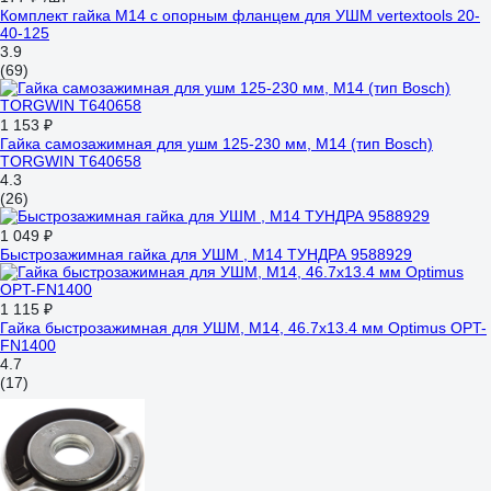
Комплект гайка М14 с опорным фланцем для УШМ vertextools 20-
40-125
3.9
(69)
1 153 ₽
Гайка самозажимная для ушм 125-230 мм, М14 (тип Bosch)
TORGWIN T640658
4.3
(26)
1 049 ₽
Быстрозажимная гайка для УШМ , М14 ТУНДРА 9588929
1 115 ₽
Гайка быстрозажимная для УШМ, М14, 46.7x13.4 мм Optimus OPT-
FN1400
4.7
(17)