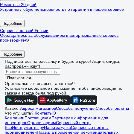
Ремонт за 20 дней
Устраним любую неисправность по гарантии в нашем сервисе
Подробнее
Сервисы по всей России
Обращайтесь за обслуживанием в авторизованные сервисы
производителя
Подробнее
Подпишитесь
на рассылку
и будьте в курсе! Акции, скидки,
распродажи ждут!
Подписаться
Оригинальные товары с гарантией!
Установите мобильное приложение, чтобы информация по
заказам всегда была под рукой
Каталог
Адреса магазинов
Способы получения
Способы оплаты
Что улучшить?
Контакты
О
Компании
Поставщикам
Партнерам
Информация для
инвесторов
Организациям
Сервисный центр
ВсеИнструменты.ру
Наши закупки
Сервисные центры
производителей
Правила применения рекомендательных