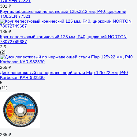
301 ₽
Круг шлифовальный лепестковый 125x22.2 мм, P40, цирконий
TOLSEN 77321
135 ₽
Круг лепестковый конический 125 мм, Р40, цирконий NORTON
78072749687
2.5
(2)
265 ₽
Диск лепестковый по нержавеющей стали Flap 125x22 мм, Р40
Karbosan KAR-982330
5
(11)
265 ₽