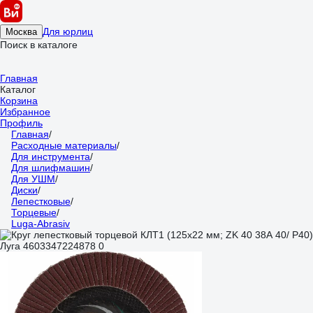
Для юрлиц
Москва
Поиск в каталоге
Главная
Каталог
Корзина
Избранное
Профиль
Главная
/
Расходные материалы
/
Для инструмента
/
Для шлифмашин
/
Для УШМ
/
Диски
/
Лепестковые
/
Торцевые
/
Luga-Abrasiv