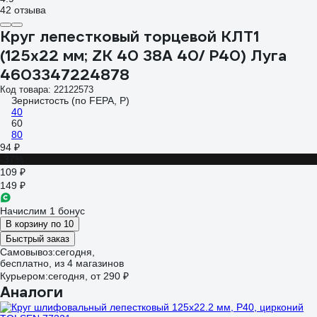
42 отзыва
Круг лепестковый торцевой КЛТ1
(125x22 мм; ZK 40 38А 40/ Р40) Луга
4603347224878
Код товара: 22122573
Зернистость (по FEPA, P)
40
60
80
94 ₽
-37%
109 ₽
149 ₽
Начислим 1 бонус
В корзину по 10
Быстрый заказ
Самовывоз:
сегодня,
бесплатно
, из 4 магазинов
Курьером:
сегодня,
от 290 ₽
Аналоги