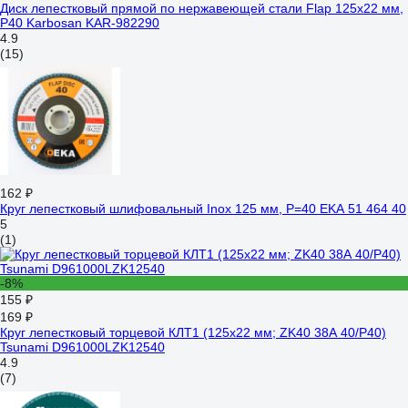
Диск лепестковый прямой по нержавеющей стали Flap 125x22 мм,
Р40 Karbosan KAR-982290
4.9
(15)
162 ₽
Круг лепестковый шлифовальный Inox 125 мм, P=40 EKA 51 464 40
5
(1)
-8%
155 ₽
169 ₽
Круг лепестковый торцевой КЛТ1 (125х22 мм; ZK40 38А 40/Р40)
Tsunami D961000LZK12540
4.9
(7)