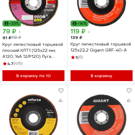
-33%
-14%
79 ₽
119 ₽
139 ₽
91 ₽
118 ₽
Круг лепестковый торцевой
Круг лепестковый торцевой
125x22,2 Gigant GRF-40-А
плоский КЛТ1 (125х22 мм;
А120; 14А 12/Р120) Луга
5
(6)
4603347337943
4.7
(416)
В корзину по 10
В корзину