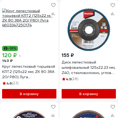
-16%
120 ₽
155 ₽
143 ₽
Диск лепестковый
Круг лепестковый торцевой
шлифовальный 125x22.23 мм,
КЛТ2 (125x22 мм; ZK 80 38А
Z40, стекловолокно, угловой
20/ Р80) Луга
Makita D-63781
4.9
(28)
4603347250174
4.6
(23)
В корзину
В корзину