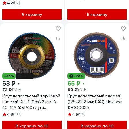
4.2
(67)
В корзину
В корзину
-35%
-43%
-28%
63 ₽
65 ₽
72 ₽
69 ₽
110 ₽
90 ₽
Круг лепестковый торцевой
Круг лепестковый плоский
плоский КЛТ1 (115х22 мм; А
(125х22.2 мм; Р40) Flexione
40; 14А 40/Р40) Луга
10000635
4603347275658
4.8
(133)
4.5
(94)
В корзину по 10
В корзину по 10