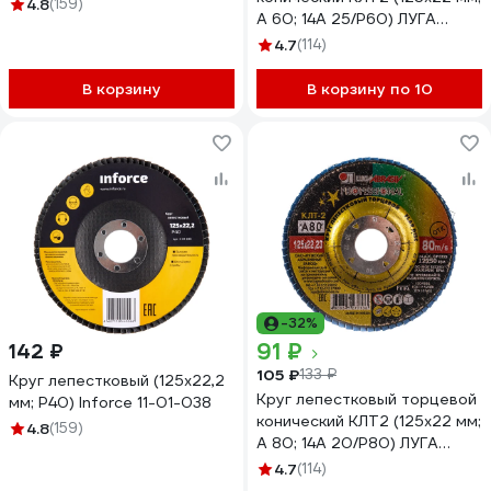
4.8
(159)
А 60; 14А 25/Р60) ЛУГА
4603347277140
4.7
(114)
В корзину
В корзину по 10
-32%
91 ₽
142 ₽
105 ₽
133 ₽
Круг лепестковый (125х22,2
Круг лепестковый торцевой
мм; P40) Inforce 11-01-038
конический КЛТ2 (125х22 мм;
4.8
(159)
А 80; 14А 20/Р80) ЛУГА
4603347277133
4.7
(114)