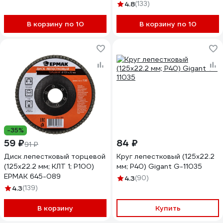
4603347218280
4.8
(133)
В корзину по 10
В корзину по 10
-35%
59 ₽
84 ₽
91 ₽
Диск лепестковый торцевой
Круг лепестковый (125x22.2
(125х22.2 мм; КЛТ 1; Р100)
мм; P40) Gigant G-11035
ЕРМАК 645-089
4.3
(90)
4.3
(139)
В корзину
Купить