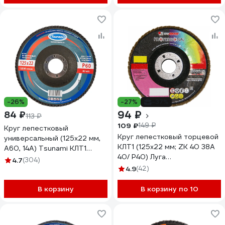
-26%
-27%
-37%
94 ₽
84 ₽
113 ₽
109 ₽
149 ₽
Круг лепестковый
Круг лепестковый торцевой
универсальный (125х22 мм,
КЛТ1 (125x22 мм; ZK 40 38А
А60, 14А) Tsunami КЛТ1
40/ Р40) Луга
D96100000012560
4.7
(304)
4603347224878
4.9
(42)
В корзину
В корзину по 10