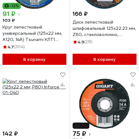
-12%
91 ₽
166 ₽
103 ₽
Диск лепестковый
Круг лепестковый
шлифовальный 125x22.23 мм,
универсальный (125х22 мм,
Z60, стекловолокно,
А120, 14А) Tsunami КЛТ1
угловой Makita D-63797
4.9
(28)
D96100000012582
4.7
(304)
В корзину
В корзину
-5%
75 ₽
142 ₽