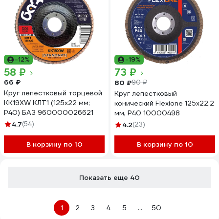
-12%
-19%
58 ₽
73 ₽
66 ₽
80 ₽
90 ₽
Круг лепестковый торцевой
Круг лепестковый
KK19XW КЛТ1 (125х22 мм;
конический Flexione 125x22.2
P40) БАЗ 960000026621
мм, Р40 10000498
4.7
(54)
4.2
(23)
В корзину по 10
В корзину по 10
Показать еще 40
1
2
3
4
5
...
50