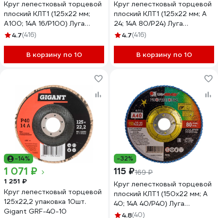
Круг лепестковый торцевой
Круг лепестковый торцевой
плоский КЛТ1 (125х22 мм;
плоский КЛТ1 (125х22 мм; А
А100; 14А 16/Р100) Луга
24; 14А 80/Р24) Луга
4603347337950
4603347338018
4.7
(416)
4.7
(416)
В корзину по 10
В корзину по 10
-14%
-32%
1 071 ₽
115 ₽
169 ₽
1 251 ₽
Круг лепестковый торцевой
Круг лепестковый торцевой
плоский КЛТ1 (150х22 мм; А
125x22,2 упаковка 10шт.
40; 14А 40/Р40) Луга
Gigant GRF-40-10
4603347276273
4.8
(40)