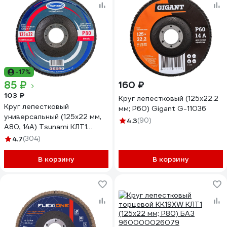
-17%
85 ₽
160 ₽
103 ₽
Круг лепестковый (125x22.2
Круг лепестковый
мм; P60) Gigant G-11036
универсальный (125х22 мм,
4.3
(90)
А80, 14А) Tsunami КЛТ1
D96100000012580
4.7
(304)
В корзину
В корзину