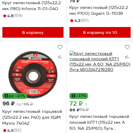
79 ₽
Круг лепестковый (125х22,2
Круг лепестковый (125x22.2
мм; P80) Inforce 11-01-040
мм; P100) Gigant G-11038
4.8
(159)
4.3
(90)
В корзину
В корзину по 10
до -23%
-37%
72 ₽
96 ₽
/шт
115 ₽
86 ₽
114 ₽
Круг лепестковый торцевой
Круг лепестковый торцевой
(125х22.2 мм; P40) для УШМ
плоский КЛТ1 (115х22 мм; А
Matrix 74042
60; 14A 25/Р60) Луга
4.5
(92)