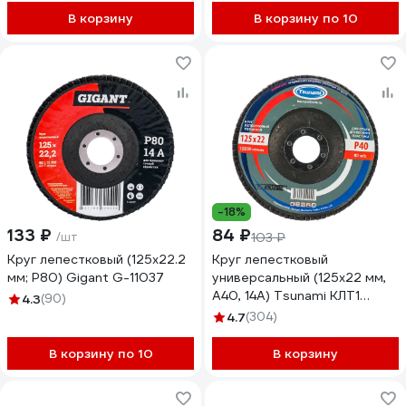
В корзину
В корзину по 10
-18%
133 ₽
84 ₽
/шт
103 ₽
Круг лепестковый (125x22.2
Круг лепестковый
мм; P80) Gigant G-11037
универсальный (125х22 мм,
А40, 14А) Tsunami КЛТ1
4.3
(90)
D96100000012540
4.7
(304)
В корзину по 10
В корзину