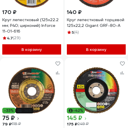
170 ₽
140 ₽
Круг лепестковый (125x22.2
Круг лепестковый торцевой
мм; P40; цирконий) Inforce
125x22,2 Gigant GRF-80-А
11-01-616
5
(4)
4.7
(29)
В корзину
В корзину
-33%
-36%
-42%
75 ₽
145 ₽
79 ₽
175 ₽
118 ₽
249 ₽