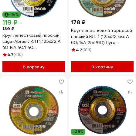
-14%
119 ₽
178 ₽
139 ₽
Круг лепестковый торцевой
Круг лепестковый плоский
плоский КЛТ1 (125х22 мм; А
Luga-Abrasiv КЛТ1 125х22 А
60; 14А 25/Р60) Луга
40 14А 40/Р40
4603347337974
4.7
(416)
4603347337998
4.7
(416)
D91012522140400
В корзину
В корзину
-29%