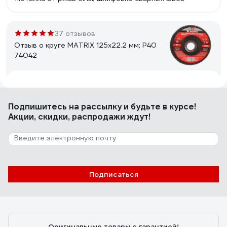
37 отзывов
Отзыв о круге MATRIX 125х22.2 мм; P40
74042
Саргсян Баграт Карлоси
11.12.2020
Цена качество
Подпишитесь
на рассылку
и будьте в курсе!
Акции, скидки, распродажи ждут!
14 отзывов
Отзыв о лепестковом круге 3М Cubitron –
II 967A, конический, 125 мм х 22 мм, 60+
7100011144
Подписаться
Голубцов Дмитрий Андреевич
11.12.2017
Быстро есть металл. Медленно изнашивается.
Оригинальные товары с гарантией!