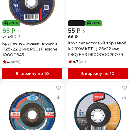
-28%
-17%
-12%
65 ₽
55 ₽
66 ₽
71 ₽
90 ₽
Круг лепестковый торцевой
Круг лепестковый плоский
KK19XW КЛТ1 (125х22 мм;
(125х22.2 мм; Р80) Flexione
P80) БАЗ 960000026079
10000645
4.7
(54)
4.5
(94)
В корзину по 10
В корзину по 10