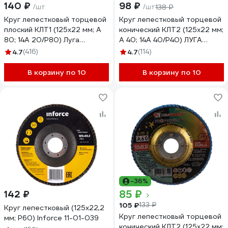
140 ₽
98 ₽
/шт
/шт
138 ₽
Круг лепестковый торцевой
Круг лепестковый торцевой
плоский КЛТ1 (125х22 мм; А
конический КЛТ2 (125х22 мм;
80; 14А 20/P80) Луга
А 40; 14А 40/Р40) ЛУГА
4603347337967
4603347277164
4.7
(416)
4.7
(114)
В корзину по 10
В корзину по 10
-36%
85 ₽
142 ₽
105 ₽
133 ₽
Круг лепестковый (125х22,2
Круг лепестковый торцевой
мм; P60) Inforce 11-01-039
конический КЛТ2 (125х22 мм;