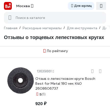
Москва
Для юрлиц
Поиск в каталоге
Главная
/
Расходные материалы
/
Для инструмента
/
Для
Отзывы о торцевых лепестковых кругах
По рейтингу
13639861
Отзыв о лепестковом круге Bosch
Best for Metal 180 мм; К40
2608606737
5
(6)
920 ₽