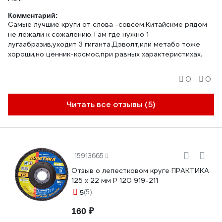
Комментарий:
Самые лучшие круги от слова -совсем.Китайскме рядом
не лежали к сожалению.Там где нужно 1
лугаабразив,уходит 3 гиганта.Дэволт,или метабо тоже
хороши,но ценник-космос,при равных характеристихах.
0
0
Читать все отзывы (5)
15913665
Отзыв о лепестковом круге ПРАКТИКА
125 х 22 мм Р 120 919-211
5
(5)
160 ₽