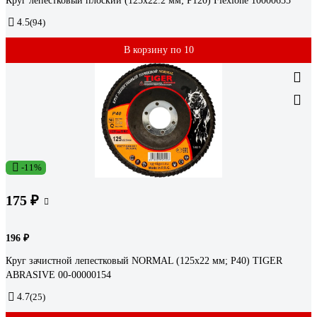
Круг лепестковый плоский (125х22.2 мм; Р120) Flexione 10000655
4.5
(94)
В корзину по 10
-11%
175 ₽
196 ₽
Круг зачистной лепестковый NORMAL (125х22 мм; P40) TIGER
ABRASIVE 00-00000154
4.7
(25)