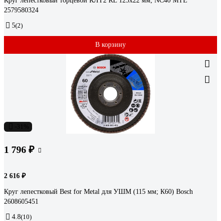
Круг лепестковый торцевой КЛТ2 RL 125x22 мм, NC40 MTE
2579580324
5
(2)
В корзину
-31%
1 796 ₽
2 616 ₽
Круг лепестковый Best for Metal для УШМ (115 мм; К60) Bosch
2608605451
4.8
(10)