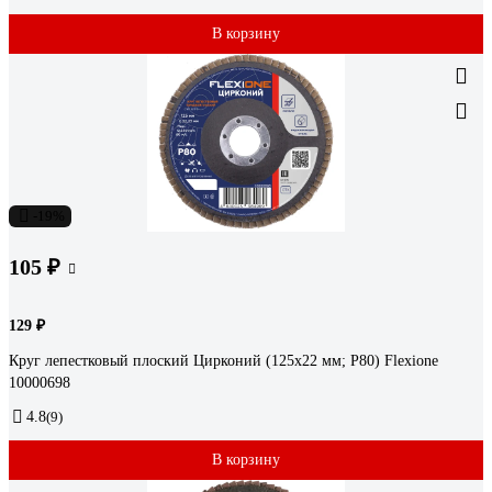
В корзину
-19%
105 ₽
129 ₽
Круг лепестковый плоский Цирконий (125x22 мм; Р80) Flexione
10000698
4.8
(9)
В корзину