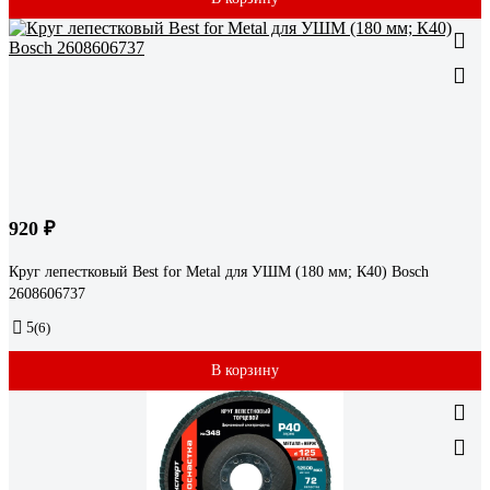
920 ₽
Круг лепестковый Best for Metal для УШМ (180 мм; К40) Bosch
2608606737
5
(6)
В корзину