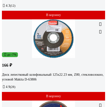
4.3
(12)
В корзину
до -7%
166 ₽
Диск лепестковый шлифовальный 125x22.23 мм, Z80, стекловолокно,
угловой Makita D-63806
4.9
(28)
В корзину