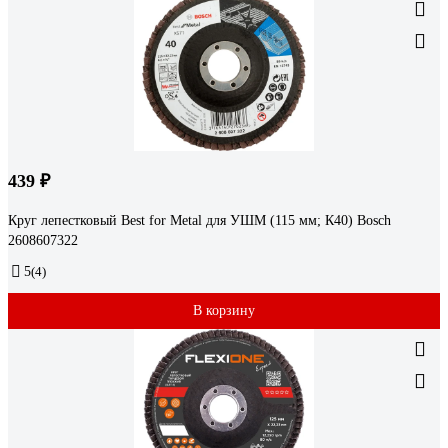
439 ₽
Круг лепестковый Best for Metal для УШМ (115 мм; К40) Bosch
2608607322
5
(4)
В корзину