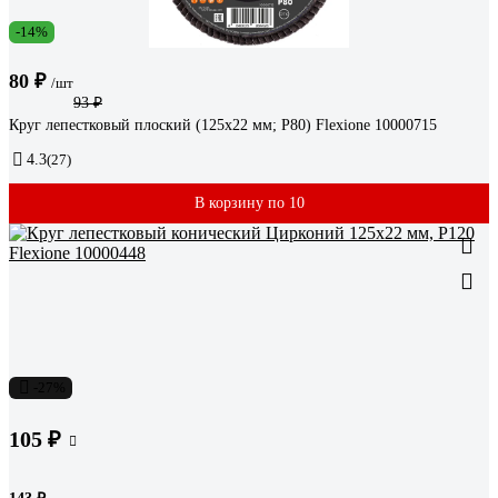
-14%
80 ₽
/шт
93 ₽
Круг лепестковый плоский (125х22 мм; Р80) Flexione 10000715
4.3
(27)
В корзину по 10
-27%
105 ₽