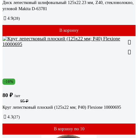
Диск лепестковый шлифовальный 125x22.23 мм, Z40, стекловолокно,
угловой Makita D-63781
4.9
(28)
В корзину
-16%
80 ₽
/шт
95 ₽
Круг лепестковый плоский (125х22 мм; Р40) Flexione 10000695
4.3
(27)
В корзину по 10