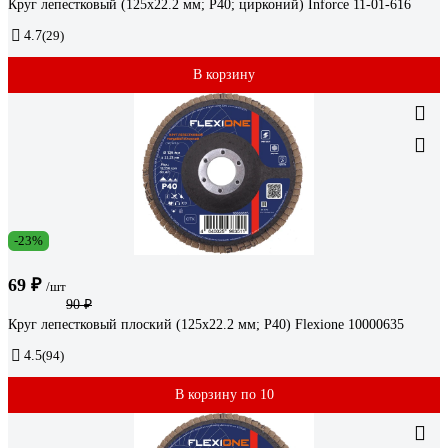
Круг лепестковый (125x22.2 мм; P40; цирконий) Inforce 11-01-616
4.7
(29)
В корзину
-23%
69 ₽
/шт
90 ₽
Круг лепестковый плоский (125х22.2 мм; Р40) Flexione 10000635
4.5
(94)
В корзину по 10