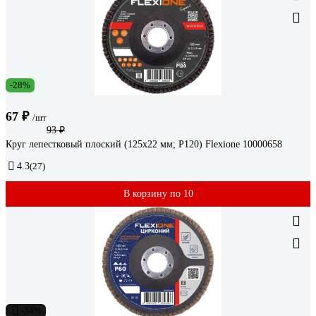
-28%
67 ₽
/шт
93 ₽
Круг лепестковый плоский (125х22 мм; Р120) Flexione 10000658
4.3
(27)
В корзину по 10
-34%