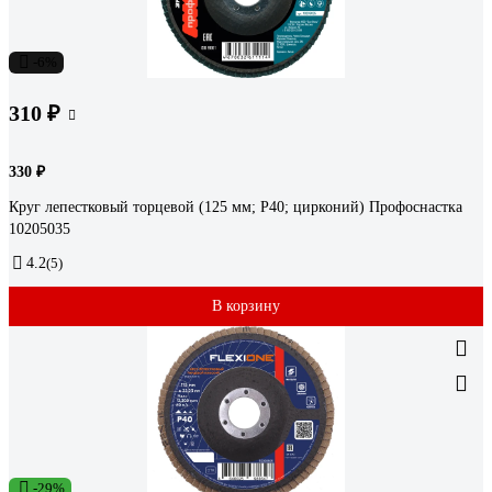
-6%
310 ₽
330 ₽
Круг лепестковый торцевой (125 мм; P40; цирконий) Профоснастка
10205035
4.2
(5)
В корзину
-29%