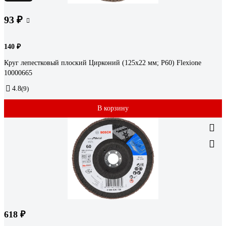
93 ₽
140 ₽
Круг лепестковый плоский Цирконий (125x22 мм; Р60) Flexione
10000665
4.8
(9)
В корзину
618 ₽