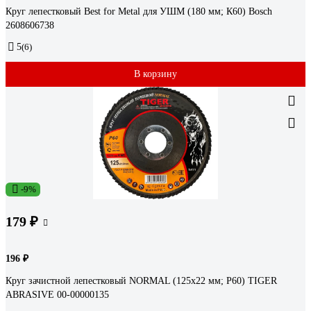
Круг лепестковый Best for Metal для УШМ (180 мм; К60) Bosch
2608606738
5
(6)
В корзину
-9%
179 ₽
196 ₽
Круг зачистной лепестковый NORMAL (125х22 мм; P60) TIGER
ABRASIVE 00-00000135