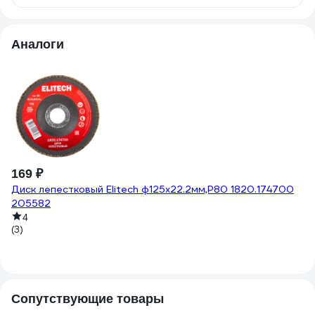
Аналоги
1
Ди
0
(2
169 ₽
Диск лепестковый Elitech ф125x22.2мм,P80 1820.174700
205582
4
(3)
Сопутствующие товары