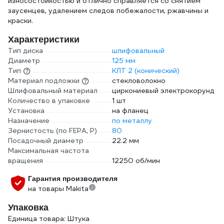
износостойкостью и отлично справляется со снятием
заусенцев, удалением следов побежалости, ржавчины и
краски.
Характеристики
Тип диска
шлифовальный
Диаметр
125 мм
Тип
КЛТ 2 (конический)
Материал подложки
стекловолокно
Шлифовальный материал
циркониевый электрокорунд
Количество в упаковке
1 шт
Установка
на фланец
Назначение
по металлу
Зернистость (по FEPA, P)
80
Посадочный диаметр
22.2 мм
Максимальная частота
вращения
12250 об/мин
Гарантия производителя
на товары Makita
Упаковка
Единица товара: Штука