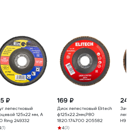
35 ₽
169 ₽
245 
уг лепестковый
Диск лепестковый Elitech
Зачист
рцевой 125x22 мм, А
ф125x22.2мм,P80
лепест
0 Ring 249332
1820.174700 205582
H9010-
(1)
(3)
4
4