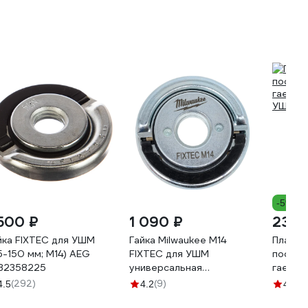
-5%
 500 ₽
1 090 ₽
235 
йка FIXTEC для УШМ
Гайка Milwaukee M14
Планша
15-150 мм; М14) AEG
FIXTEC для УШМ
посадка
32358225
универсальная
гаечны
4932498607
УШМ П
(292)
(9)
(1
4.5
4.2
4.7