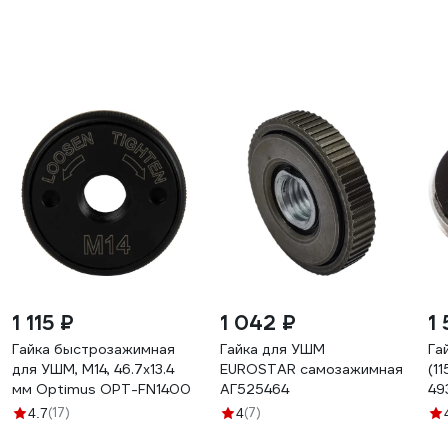
1 115 ₽
1 042 ₽
1
Гайка быстрозажимная
Гайка для УШМ
Га
для УШМ, М14, 46.7x13.4
EUROSTAR самозажимная
(1
мм Optimus OPT-FN1400
АГ525464
49
(17)
(7)
4.7
4