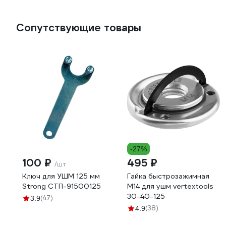
Сопутствующие товары
-27%
100 ₽
495 ₽
/шт
Ключ для УШМ 125 мм
Гайка быстрозажимная
Strong СТП-91500125
M14 для ушм vertextools
30-40-125
(47)
3.9
(38)
4.9