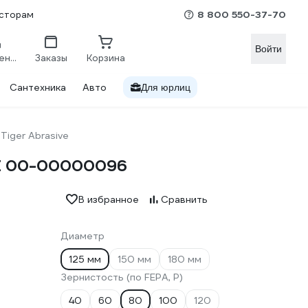
8 800 550-37-70
сторам
Войти
Сравнение
Заказы
Корзина
Сантехника
Авто
Для юрлиц
Tiger Abrasive
VE 00-00000096
В избранное
Сравнить
Диаметр
125 мм
150 мм
180 мм
Зернистость (по FEPA, P)
40
60
80
100
120