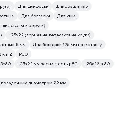
руги)
Для шлифовки
Шлифовальные
истные
Для болгарки
Для ушм
 шлифовальные круги)
)
125х22 (торцевые лепестковые круги)
истные 6 мм
Для болгарки 125 мм по металлу
2 клт2
Р80
25х80
125х22 мм зернистость p80
125х22 а 80
с посадочным диаметром 22 мм