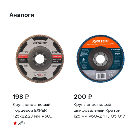
Аналоги
198 ₽
200 ₽
Круг лепестковый
Круг лепестковый
торцевой EXPERT
шлифовальный Кратон
125x22.23 мм, P60,
125 мм P60-Z 1 13 05 017
цирконий Patriot
(5)
5
819010026