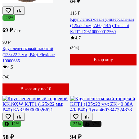
84 ₽
113 ₽
-23%
Круг лепестковый универсальный
(125х22 мм, А60, 14А) Tsunami
69 ₽
/шт
КЛТ1 D96100000012560
4.7
90 ₽
(304)
Круг лепестковый плоский
(125х22.2 мм; Р40) Flexione
В корзину
10000635
4.5
(94)
В корзину по 10
-12%
-27%
-37%
58 ₽
94 ₽