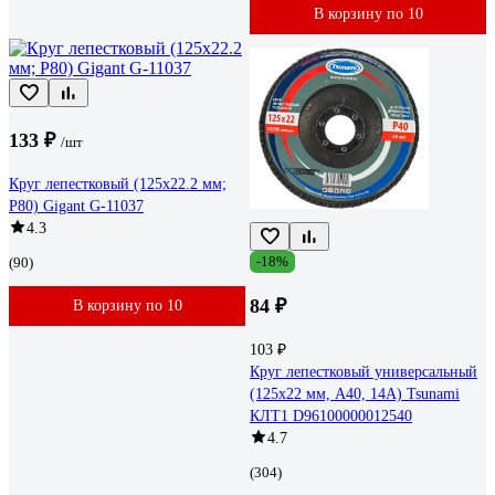
В корзину по 10
133 ₽
/шт
Круг лепестковый (125x22.2 мм;
P80) Gigant G-11037
4.3
-18%
(90)
84 ₽
В корзину по 10
103 ₽
Круг лепестковый универсальный
(125х22 мм, А40, 14А) Tsunami
КЛТ1 D96100000012540
4.7
(304)