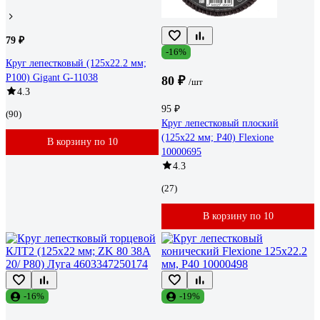
79 ₽
-16%
Круг лепестковый (125x22.2 мм;
P100) Gigant G-11038
80 ₽
/шт
4.3
95 ₽
(90)
Круг лепестковый плоский
(125х22 мм; Р40) Flexione
В корзину по 10
10000695
4.3
(27)
В корзину по 10
-16%
-19%