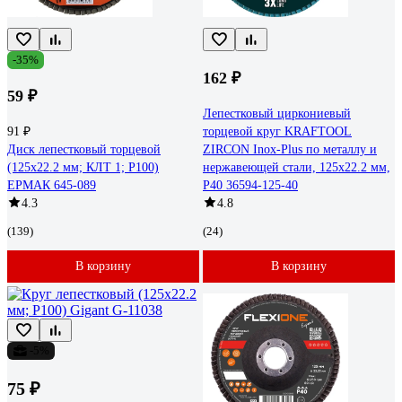
-35%
162 ₽
59 ₽
Лепестковый циркониевый
91 ₽
торцевой круг KRAFTOOL
Диск лепестковый торцевой
ZIRCON Inox-Plus по металлу и
(125х22.2 мм; КЛТ 1; Р100)
нержавеющей стали, 125x22.2 мм,
ЕРМАК 645-089
P40 36594-125-40
4.3
4.8
(139)
(24)
В корзину
В корзину
-5%
75 ₽