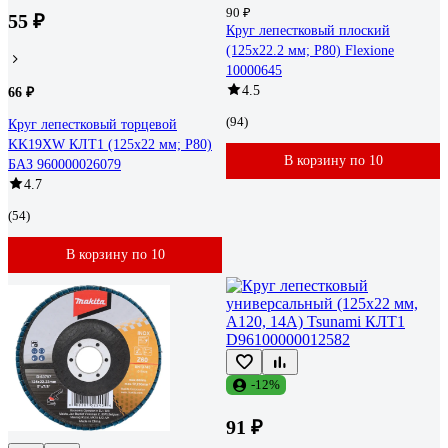
90 ₽
55 ₽
Круг лепестковый плоский
(125х22.2 мм; Р80) Flexione
10000645
4.5
66 ₽
(94)
Круг лепестковый торцевой
KK19XW КЛТ1 (125х22 мм; P80)
В корзину по 10
БАЗ 960000026079
4.7
(54)
В корзину по 10
-12%
91 ₽