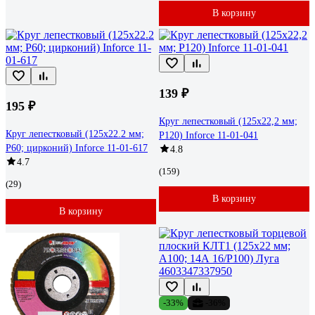
В корзину
139 ₽
195 ₽
Круг лепестковый (125х22,2 мм;
Круг лепестковый (125x22.2 мм;
P120) Inforce 11-01-041
P60; цирконий) Inforce 11-01-617
4.8
4.7
(159)
(29)
В корзину
В корзину
-33%
-36%