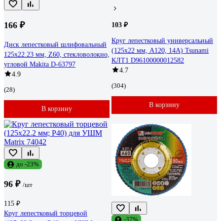
166 ₽
103 ₽
Круг лепестковый универсальный
Диск лепестковый шлифовальный
(125х22 мм, А120, 14А) Tsunami
125x22.23 мм, Z60, стекловолокно,
КЛТ1 D96100000012582
угловой Makita D-63797
4.7
4.9
(304)
(28)
В корзину
В корзину
до -23%
96 ₽
/шт
115 ₽
Круг лепестковый торцевой
-37%