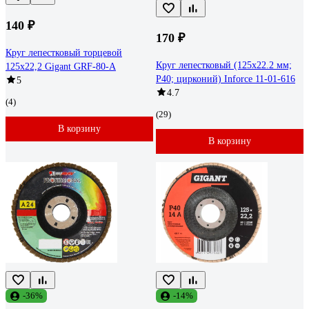
140 ₽
170 ₽
Круг лепестковый торцевой
Круг лепестковый (125x22.2 мм;
125x22,2 Gigant GRF-80-А
P40; цирконий) Inforce 11-01-616
5
4.7
(4)
(29)
В корзину
В корзину
-36%
-14%