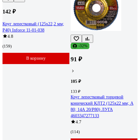
142 ₽
Круг лепестковый (125х22,2 мм;
P40) Inforce 11-01-038
4.8
-32%
(159)
91 ₽
В корзину
105 ₽
133 ₽
Круг лепестковый торцевой
конический КЛТ2 (125х22 мм; А
80; 14А 20/Р80) ЛУГА
4603347277133
4.7
(114)