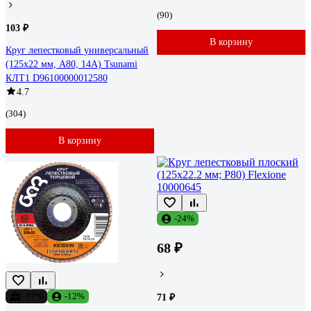
(90)
103 ₽
В корзину
Круг лепестковый универсальный
(125х22 мм, А80, 14А) Tsunami
КЛТ1 D96100000012580
4.7
(304)
В корзину
-24%
68 ₽
-17%
-12%
71 ₽