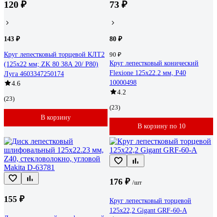
120 ₽
73 ₽
143 ₽
80 ₽
Круг лепестковый торцевой КЛТ2
90 ₽
Круг лепестковый конический
(125x22 мм; ZK 80 38А 20/ Р80)
Flexione 125x22.2 мм, Р40
Луга 4603347250174
10000498
4.6
4.2
(23)
(23)
В корзину
В корзину по 10
176 ₽
/шт
155 ₽
Круг лепестковый торцевой
125x22,2 Gigant GRF-60-А