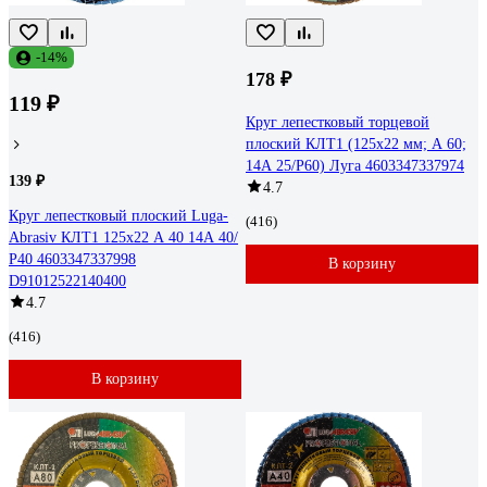
-14%
178 ₽
119 ₽
Круг лепестковый торцевой
плоский КЛТ1 (125х22 мм; А 60;
14А 25/Р60) Луга 4603347337974
139 ₽
4.7
Круг лепестковый плоский Luga-
(416)
Abrasiv КЛТ1 125х22 А 40 14А 40/
Р40 4603347337998
В корзину
D91012522140400
4.7
(416)
В корзину