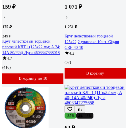
159 ₽
1 071 ₽
175 ₽
1 251 ₽
249 ₽
Круг лепестковый торцевой
Круг лепестковый торцевой
125x22,2 упаковка 10шт. Gigant
плоский КЛТ1 (125х22 мм; А 24;
GRF-40-10
14А 80/Р24) Луга 4603347338018
4.2
4.7
(67)
(416)
В корзину
В корзину по 10
-35%
-43%
63 ₽