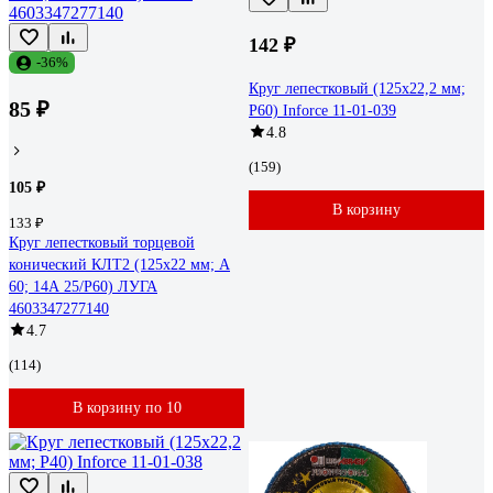
142 ₽
-36%
Круг лепестковый (125х22,2 мм;
85 ₽
P60) Inforce 11-01-039
4.8
(159)
105 ₽
В корзину
133 ₽
Круг лепестковый торцевой
конический КЛТ2 (125х22 мм; А
60; 14А 25/Р60) ЛУГА
4603347277140
4.7
(114)
В корзину по 10