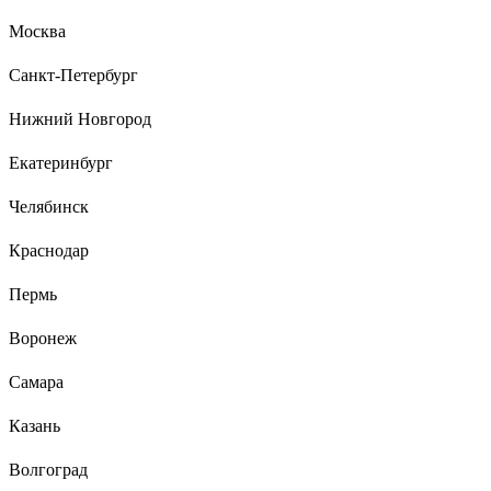
Цена качество
Москва
Санкт-Петербург
14 отзывов
Нижний Новгород
Отзыв о лепестковом круге 3М Cubitron – II
967A, конический, 125 мм х 22 мм, 60+
Екатеринбург
7100011144
Челябинск
Голубцов Дмитрий Андреевич
11.12.2017
Быстро есть металл. Медленно изнашивается.
Краснодар
Пермь
Воронеж
Самара
Казань
Волгоград