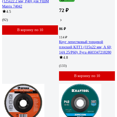
(125х22.2 мм; P40) для УШМ
Matrix 74042
72 ₽
4.5
(92)
86 ₽
В корзину по 10
114 ₽
Круг лепестковый торцевой
плоский КЛТ1 (115х22 мм; А 60;
14A 25/Р60) Луга 4603347218280
4.8
(133)
В корзину по 10