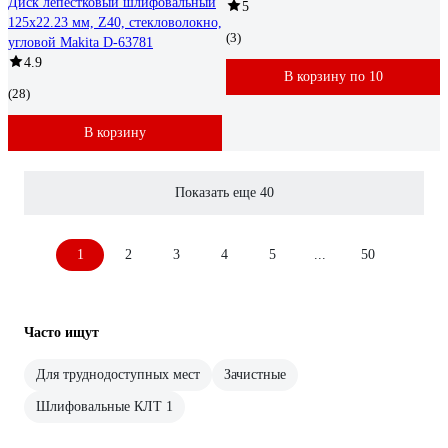
Диск лепестковый шлифовальный
5
125x22.23 мм, Z40, стекловолокно,
(3)
угловой Makita D-63781
4.9
В корзину по 10
(28)
В корзину
Показать еще 40
1
2
3
4
5
...
50
Часто ищут
Для труднодоступных мест
Зачистные
Шлифовальные КЛТ 1