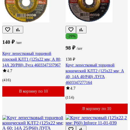
-29%
140 ₽
/шт
98 ₽
/шт
Круг лепестковый торцевой
плоский КЛТ1 (125х22 мм; А 80;
138 ₽
14А 20/P80) Луга 4603347337967
Круг лепестковый торцевой
4.7
конический КЛТ2 (125х22 мм; А
40; 14А 40/Р40) ЛУГА
(416)
4603347277164
4.7
В корзину по 10
(114)
В корзину по 10