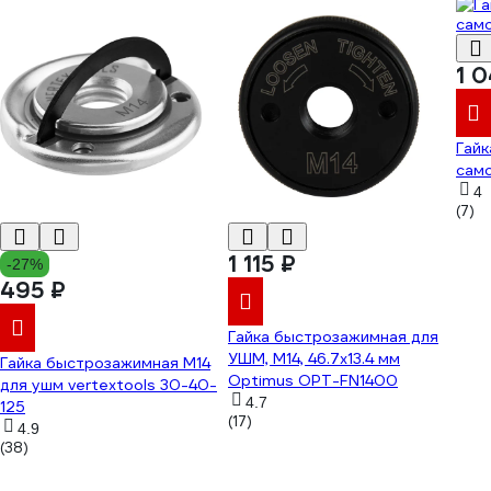
1 
Гай
сам
4
(7)
1 115 ₽
-27%
495 ₽
Гайка быстрозажимная для
УШМ, М14, 46.7x13.4 мм
Гайка быстрозажимная M14
Optimus OPT-FN1400
для ушм vertextools 30-40-
4.7
125
(17)
4.9
(38)