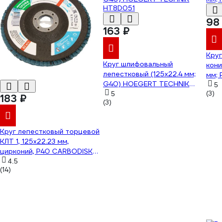
98
163 ₽
Круг
Круг шлифовальный
кони
лепестковый (125x22.4 мм;
мм; 
G40) HOEGERT TECHNIK
5
HT8D051
(3)
5
183 ₽
(3)
Круг лепестковый торцевой
КЛТ 1, 125x22.23 мм,
цирконий, P40 CARBODISK
Н0160434 00-00016181
4.5
(14)