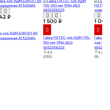
042 ₽
1 500 ₽
1 090
ка для УШМ EUROSTAR
Гайка FIXTEC для УШМ (115-
Гайка Mi
озажимная АГ525464
150 мм; М14) AEG
для УШМ
4932358225
4932498
4.5
4.2
(292)
(9)