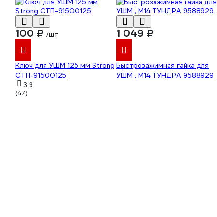
100 ₽
1 049 ₽
/шт
Ключ для УШМ 125 мм Strong
Быстрозажимная гайка для
СТП-91500125
УШМ , М14 ТУНДРА 9588929
3.9
(47)