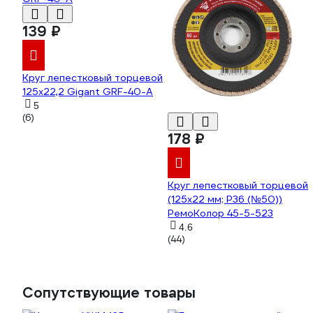
139 ₽
Круг лепестковый торцевой
125x22,2 Gigant GRF-40-А
5
(6)
178 ₽
Круг лепестковый торцевой
(125x22 мм; Р36 (№50))
РемоКолор 45-5-523
4.6
(44)
Сопутствующие товары