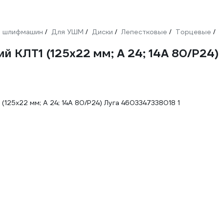
 шлифмашин
Для УШМ
Диски
Лепестковые
Торцевые
/
/
/
/
/
й КЛТ1 (125х22 мм; А 24; 14А 80/Р2