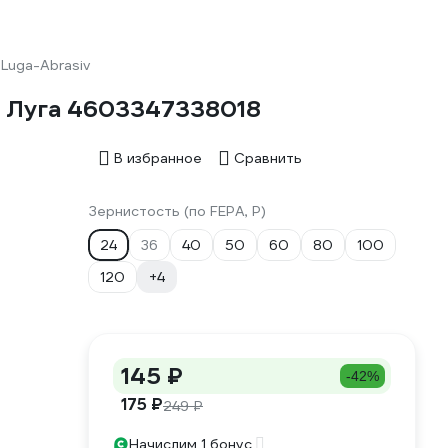
Luga-Abrasiv
4) Луга 4603347338018
В избранное
Сравнить
Зернистость (по FEPA, P)
24
36
40
50
60
80
100
120
+4
145 ₽
-42%
175 ₽
249 ₽
Начислим 1 бонус