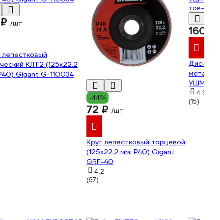
 ₽
/шт
160 ₽
 лепестковый
Диск леп
ческий КЛТ2 (125x22.2
металлу 
P40) Gigant G-110034
УШМ ТРИ
тов-158
4.9
-44%
(15)
72 ₽
/шт
Круг лепестковый торцевой
(125x22.2 мм; P40) Gigant
GRF-40
4.2
(67)