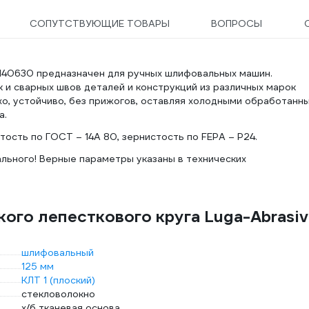
СОПУТСТВУЮЩИЕ ТОВАРЫ
ВОПРОСЫ
2140630 предназначен для ручных шлифовальных машин.
 и сварных швов деталей и конструкций из различных марок
хо, устойчиво, без прижогов, оставляя холодными обработанн
а.
тость по ГОСТ – 14А 80, зернистость по FEPA – P24.
льного! Верные параметры указаны в технических
ого лепесткового круга Luga-Abrasiv
шлифовальный
125 мм
КЛТ 1 (плоский)
стекловолокно
х/б тканевая основа