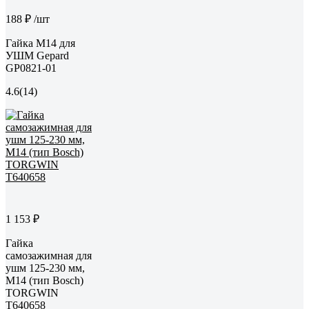
188 ₽
/шт
Гайка М14 для
УШМ Gepard
GP0821-01
4.6
(14)
1 153 ₽
Гайка
самозажимная для
ушм 125-230 мм,
М14 (тип Bosch)
TORGWIN
T640658