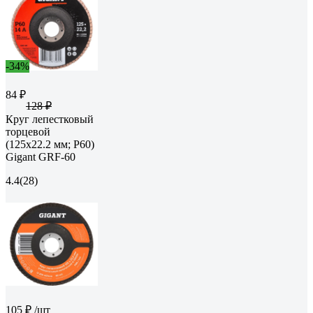
-34%
84 ₽
128 ₽
Круг лепестковый
торцевой
(125x22.2 мм; P60)
Gigant GRF-60
4.4
(28)
105 ₽
/шт