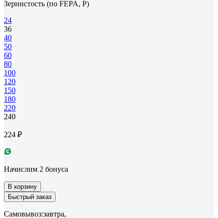
Зернистость (по FEPA, P)
24
36
40
50
60
80
100
120
150
180
220
240
224 ₽
Начислим 2 бонуса
В корзину
Быстрый заказ
Самовывоз:
завтра,