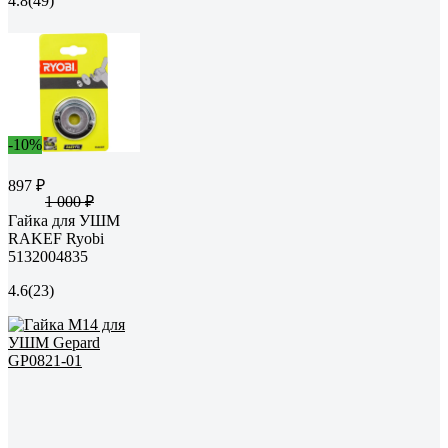
4.8
(49)
-10%
897 ₽
1 000 ₽
Гайка для УШМ
RAKEF Ryobi
5132004835
4.6
(23)