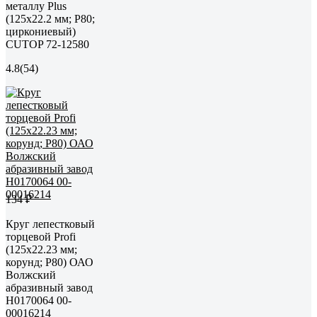
металлу Plus
(125х22.2 мм; Р80;
циркониевый)
CUTOP 72-12580
4.8
(54)
134 ₽
Круг лепестковый
торцевой Profi
(125х22.23 мм;
корунд; P80) ОАО
Волжский
абразивный завод
Н0170064 00-
00016214