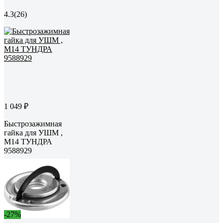
4.3
(26)
1 049 ₽
Быстрозажимная
гайка для УШМ ,
М14 ТУНДРА
9588929
-27%