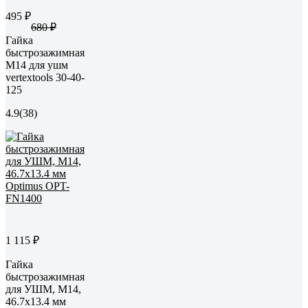
495 ₽
680 ₽
Гайка
быстрозажимная
M14 для ушм
vertextools 30-40-
125
4.9
(38)
1 115 ₽
Гайка
быстрозажимная
для УШМ, М14,
46.7x13.4 мм