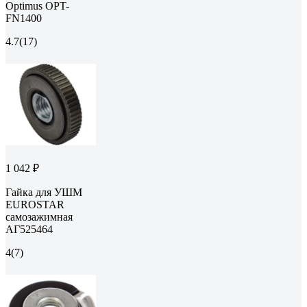
Optimus OPT-
FN1400
4.7
(17)
1 042 ₽
Гайка для УШМ
EUROSTAR
самозажимная
АГ525464
4
(7)