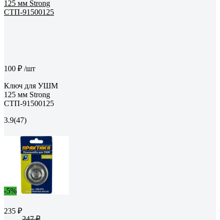
100 ₽
/шт
Ключ для УШМ
125 мм Strong
СТП-91500125
3.9
(47)
-5%
235 ₽
247 ₽