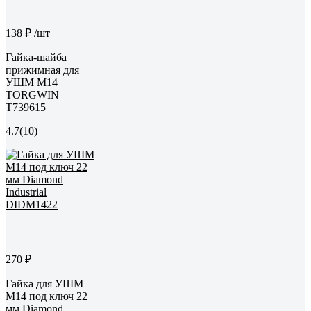
138 ₽
/шт
Гайка-шайба
прижимная для
УШМ М14
TORGWIN
T739615
4.7
(10)
270 ₽
Гайка для УШМ
М14 под ключ 22
мм Diamond