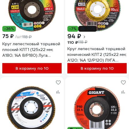
-36%
-7%
-20%
94 ₽
75 ₽
/шт
118 ₽
110 ₽
118 ₽
Круг лепестковый торцевой
Круг лепестковый торцевой
плоский КЛТ1 (125х22 мм;
конический КЛТ2 (125х22 мм;
А180; 14А 8/Р180) Луга
А120; 14А 12/Р120) ЛУГА
4603347337929
4603347277119
В корзину по 10
В корзину по 10