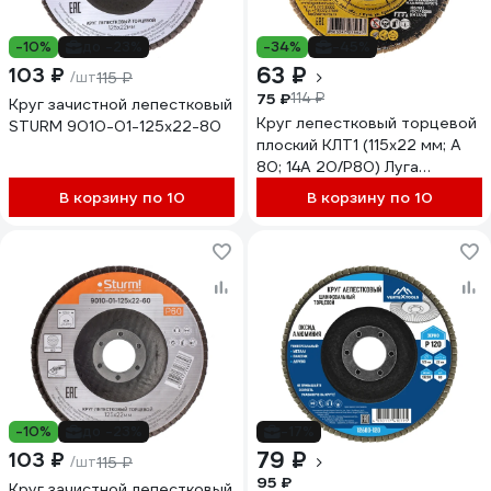
-10%
до -23%
-34%
-45%
63 ₽
103 ₽
/шт
115 ₽
75 ₽
114 ₽
Круг зачистной лепестковый
Круг лепестковый торцевой
STURM 9010-01-125x22-80
плоский КЛТ1 (115х22 мм; А
80; 14А 20/Р80) Луга
4603347275627
В корзину по 10
В корзину по 10
-10%
до -23%
-17%
79 ₽
103 ₽
/шт
115 ₽
95 ₽
Круг зачистной лепестковый