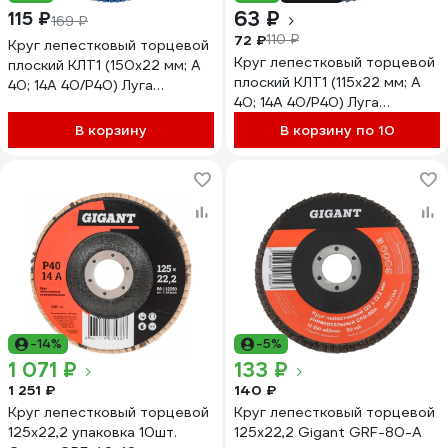
63 ₽
115 ₽
169 ₽
72 ₽
110 ₽
Круг лепестковый торцевой
Круг лепестковый торцевой
плоский КЛТ1 (150х22 мм; А
плоский КЛТ1 (115х22 мм; А
40; 14А 40/Р40) Луга
40; 14А 40/Р40) Луга
4603347276273
4603347275658
В корзину
В корзину по 10
-14%
-5%
1 071 ₽
133 ₽
1 251 ₽
140 ₽
Круг лепестковый торцевой
Круг лепестковый торцевой
125x22,2 упаковка 10шт.
125x22,2 Gigant GRF-80-А