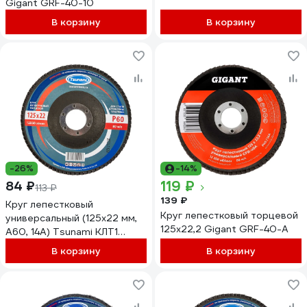
Gigant GRF-40-10
В корзину
В корзину
-26%
-14%
119 ₽
84 ₽
113 ₽
139 ₽
Круг лепестковый
Круг лепестковый торцевой
универсальный (125х22 мм,
125x22,2 Gigant GRF-40-А
А60, 14А) Tsunami КЛТ1
D96100000012560
В корзину
В корзину