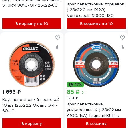
Круг лепестковый торцевой
STURM 9010-01-125x22-60
(125х22.2 мм; Р120)
Vertextools 12600-120
В корзину по 10
В корзину по 10
-17%
85 ₽
1 653 ₽
103 ₽
Круг лепестковый торцевой
Круг лепестковый
10 шт 125x22,2 Gigant GRF-
универсальный (125х22 мм,
60-10
А100, 14А) Tsunami КЛТ1
D96100000012581
В корзину
В корзину