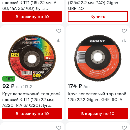
плоский КЛТ1 (115х22 мм; А
(125x22.2 мм; P40) Gigant
60; 14A 25/Р60) Луга
GRF-40
4603347218280
В корзину по 10
Купить
-19%
92 ₽
174 ₽
/шт
113 ₽
/шт
Круг лепестковый торцевой
Круг лепестковый торцевой
плоский КЛТ1 (125х22 мм;
125x22,2 Gigant GRF-60-А
А220; 14А 6/Р220) Луга
4603347337912
В корзину по 10
В корзину по 10