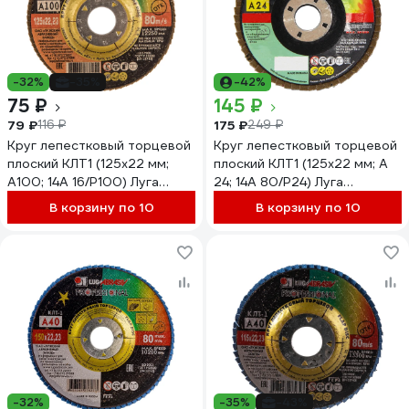
-32%
-35%
-42%
75 ₽
145 ₽
79 ₽
175 ₽
116 ₽
249 ₽
Круг лепестковый торцевой
Круг лепестковый торцевой
плоский КЛТ1 (125х22 мм;
плоский КЛТ1 (125х22 мм; А
А100; 14А 16/Р100) Луга
24; 14А 80/Р24) Луга
4603347337950
4603347338018
В корзину по 10
В корзину по 10
-32%
-35%
-43%