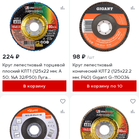
224 ₽
98 ₽
/шт
Круг лепестковый торцевой
Круг лепестковый
плоский КЛТ1 (125х22 мм; А
конический КЛТ2 (125x22.2
50; 14А 32/Р50) Луга
мм; P40) Gigant G-110034
4603347337981
В корзину
В корзину по 10