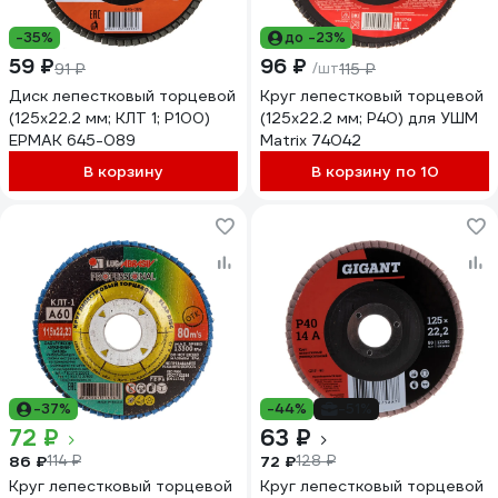
-35%
до -23%
59 ₽
96 ₽
91 ₽
/шт
115 ₽
Диск лепестковый торцевой
Круг лепестковый торцевой
(125х22.2 мм; КЛТ 1; Р100)
(125х22.2 мм; P40) для УШМ
ЕРМАК 645-089
Matrix 74042
В корзину
В корзину по 10
-37%
-44%
-51%
72 ₽
63 ₽
86 ₽
72 ₽
114 ₽
128 ₽
Круг лепестковый торцевой
Круг лепестковый торцевой