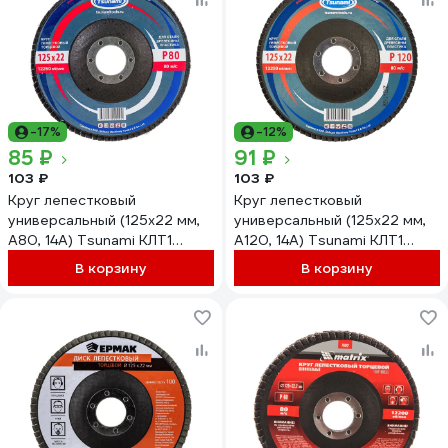
-17%
-12%
85 ₽
91 ₽
103 ₽
103 ₽
Круг лепестковый
Круг лепестковый
универсальный (125х22 мм,
универсальный (125х22 мм,
А80, 14А) Tsunami КЛТ1
А120, 14А) Tsunami КЛТ1
D96100000012580
D96100000012582
В корзину
В корзину