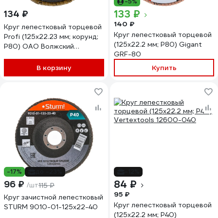
-5%
133 ₽
134 ₽
140 ₽
Круг лепестковый торцевой
Круг лепестковый торцевой
Profi (125х22.23 мм; корунд;
(125x22.2 мм; P80) Gigant
P80) ОАО Волжский
GRF-80
абразивный завод Н0170064
00-00016214
В корзину
Купить
-17%
до -23%
-12%
84 ₽
96 ₽
/шт
115 ₽
95 ₽
Круг зачистной лепестковый
Круг лепестковый торцевой
STURM 9010-01-125x22-40
(125х22.2 мм; Р40)