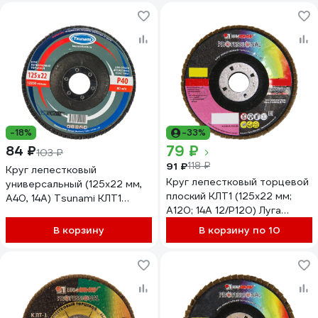
-18%
-33%
79 ₽
84 ₽
103 ₽
91 ₽
118 ₽
Круг лепестковый
Круг лепестковый торцевой
универсальный (125х22 мм,
плоский КЛТ1 (125х22 мм;
А40, 14А) Tsunami КЛТ1
А120; 14А 12/Р120) Луга
D96100000012540
4603347337943
В корзину
В корзину по 10