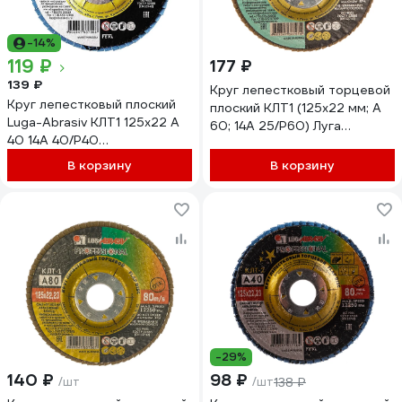
-14%
119 ₽
177 ₽
139 ₽
Круг лепестковый торцевой
Круг лепестковый плоский
плоский КЛТ1 (125х22 мм; А
Luga-Abrasiv КЛТ1 125х22 А
60; 14А 25/Р60) Луга
40 14А 40/Р40
4603347337974
4603347337998
В корзину
В корзину
D91012522140400
-29%
140 ₽
98 ₽
/шт
/шт
138 ₽