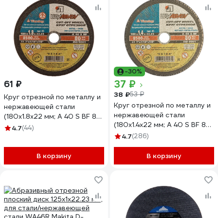
-30%
37 ₽
61 ₽
38 ₽
53 ₽
Круг отрезной по металлу и
Круг отрезной по металлу и
нержавеющей стали
нержавеющей стали
(180х1.8х22 мм; A 40 S BF 80;
(180х1.4х22 мм; A 40 S BF 80;
14А БУ) Луга 4603347319963
4.7
(44)
14А БУ) Луга 4603347328972
4.7
(286)
В корзину
В корзину