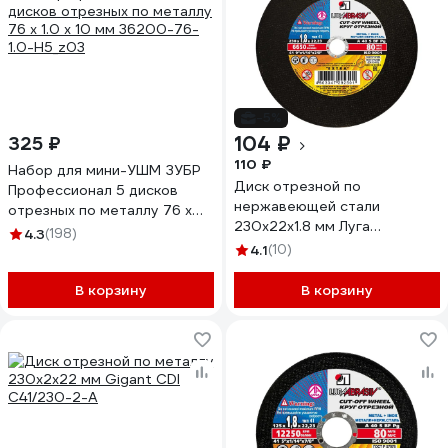
-5%
104 ₽
325 ₽
110 ₽
Набор для мини-УШМ ЗУБР
Диск отрезной по
Профессионал 5 дисков
нержавеющей стали
отрезных по металлу 76 х
230х22х1.8 мм Луга
1.0 х 10 мм 36200-76-1.0-
4.3
(198)
4603347292501
H5_z03
4.1
(10)
В корзину
В корзину