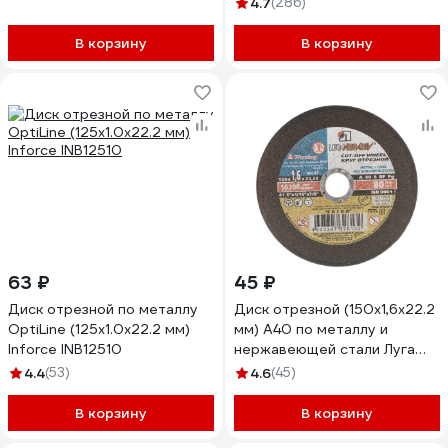
4.7
(286)
В корзину
В корзину
63 ₽
45 ₽
Диск отрезной по металлу
Диск отрезной (150х1,6х22.2
OptiLine (125x1.0x22.2 мм)
мм) А40 по металлу и
Inforce INB12510
нержавеющей стали Луга
4603347328132
4.4
(53)
4.6
(45)
В корзину
В корзину