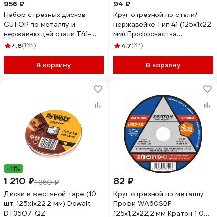
956 ₽
94 ₽
Набор отрезных дисков
Круг отрезной по стали/
CUTOP по металлу и
нержавейке Тип 41 (125х1х22
нержавеющей стали Т41-
мм) Профоснастка
125x1.0x22.2 мм 10 шт. 50-
10200004
4.6
(165)
4.7
(67)
410
В корзину
В корзину
-11%
1 210 ₽
82 ₽
1 360 ₽
Диски в жестяной таре (10
Круг отрезной по металлу
шт; 125x1х22.2 мм) Dewalt
Профи WA60SBF
DT3507-QZ
125х1,2х22,2 мм Кратон 1 07