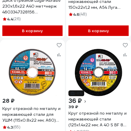
Диск отрезной Luga-Abrasiv
нержавеющей стали
230x1,6x22 А40 мет+нерж
150х22х1,2 мм, А54 Луга
4603347328156
4603347352038
4.6
(48)
D11002302216000
4.4
(26)
В корзину
В корзину
-8%
36 ₽
28 ₽
39 ₽
Круг отрезной по металлу и
Круг отрезной по металлу и
нержавеющей стали для
нержавеющей стали
УШМ (115х0.8х22 мм; А60)
(125х1.4х22 мм; A 40 S BF 80;
Луга 4603347328019
4.3
(65)
14А БУ) Луга 4603347328095