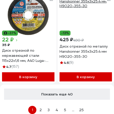
-37%
-13%
22 ₽
425 ₽
490 ₽
35 ₽
Диск отрезной по металлу
Диск отрезной по
Hanskonner 355x3x25.4 мм
нержавеющей стали
H9020-355-30
115х22х1,6 мм, А40 Luga-
4.6
(9)
Abrasiv 4603347328118
4.7
(157)
В корзину
В корзину
Показать еще 40
1
2
3
4
5
...
25