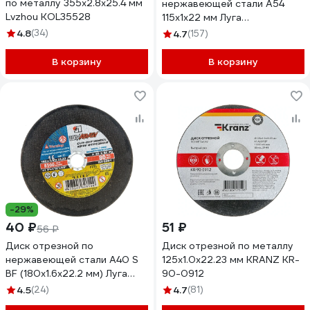
по металлу 355x2.8x25.4 мм
нержавеющей стали А54
Lvzhou KOL35528
115х1х22 мм Луга
4603347328033
4.8
(34)
4.7
(157)
В корзину
В корзину
-29%
40 ₽
51 ₽
56 ₽
Диск отрезной по
Диск отрезной по металлу
нержавеющей стали A40 S
125x1.0x22.23 мм KRANZ KR-
BF (180х1.6х22.2 мм) Луга
90-0912
4603347328149
4.5
(24)
4.7
(81)