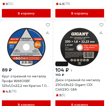
02 020
5
(12)
4.5
(76)
В корзину
В корзину
-5%
104 ₽
89 ₽
110 ₽
Круг отрезной по металлу
Диск отрезной по металлу
Профи WA60SBF
230x1,8x22 Gigant CDI
125х1,0х22,2 мм Кратон 1 07
C41/230-1,8A
02 019
4.5
(76)
5
(5)
В корзину
В корзину