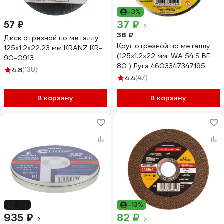
-3%
37 ₽
57 ₽
38 ₽
Диск отрезной по металлу
Круг отрезной по металлу
125x1.2x22.23 мм KRANZ KR-
(125x1.2х22 мм; WA 54 S BF
90-0913
80 ) Луга 4603347347195
4.8
(138)
4.4
(47)
В корзину
В корзину
-2%
-13%
935 ₽
82 ₽