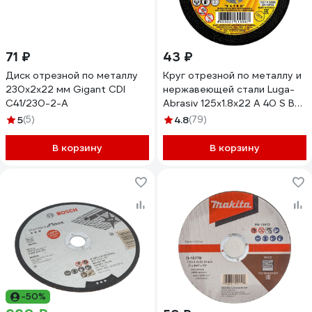
71 ₽
43 ₽
Диск отрезной по металлу
Круг отрезной по металлу и
230x2x22 мм Gigant CDI
нержавеющей стали Luga-
C41/230-2-А
Abrasiv 125х1.8х22 A 40 S BF
80 14А БУ 4603347319987
5
(5)
4.8
(79)
D11001252218000
В корзину
В корзину
-50%