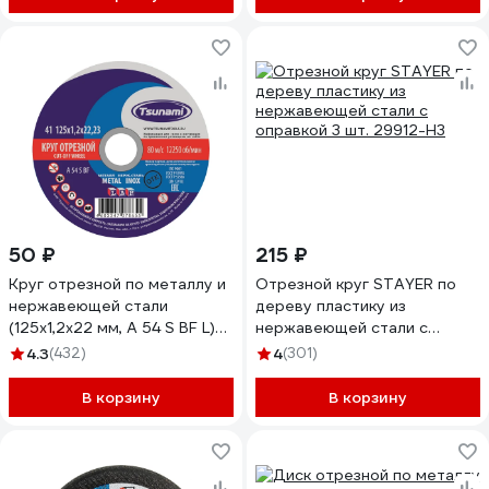
50 ₽
215 ₽
Круг отрезной по металлу и
Отрезной круг STAYER по
нержавеющей стали
дереву пластику из
(125х1,2х22 мм, A 54 S BF L)
нержавеющей стали с
Tsunami D16101251322000
оправкой 3 шт. 29912-H3
4.3
(432)
4
(301)
В корзину
В корзину