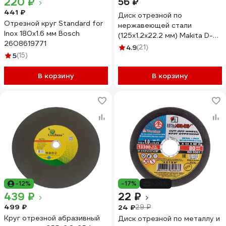
220 ₽
56 ₽
441 ₽
Диск отрезной по
Отрезной круг Standard for
нержавеющей стали
Inox 180x1.6 мм Bosch
(125х1.2х22.2 мм) Makita D-
2608619771
18770
4.9
(21)
5
(15)
В корзину
В корзину
-12%
-17%
-24%
439 ₽
22 ₽
499 ₽
24 ₽
29 ₽
Круг отрезной абразивный
Диск отрезной по металлу и