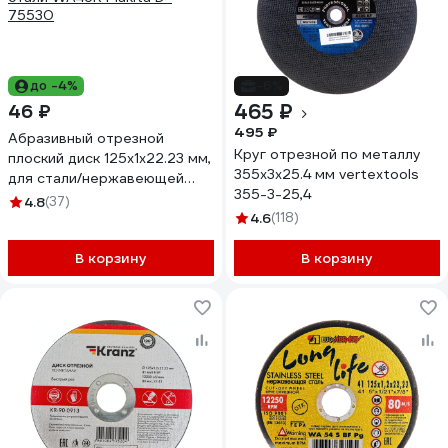
до -4%
-6%
465 ₽
46 ₽
495 ₽
Абразивный отрезной
Круг отрезной по металлу
плоский диск 125x1х22.23 мм,
355x3х25.4 мм vertextools
для стали/нержавеющей
355-3-25,4
стали WA46R Makita D-
4.8
(37)
75530
4.6
(118)
В корзину
В корзину