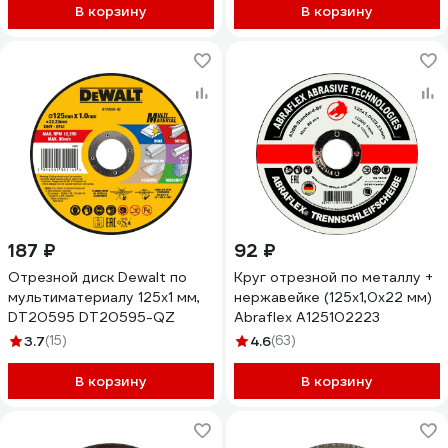
В корзину
В корзину
187 ₽
92 ₽
Отрезной диск Dewalt по
Круг отрезной по металлу +
мультиматериалу 125x1 мм,
нержавейке (125x1,0x22 мм)
DT20595 DT20595-QZ
Abraflex А125102223
3.7
(15)
4.6
(63)
В корзину
В корзину