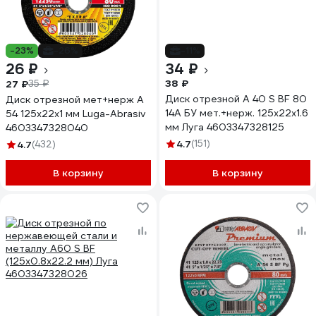
-23%
-26%
-11%
26 ₽
34 ₽
38 ₽
27 ₽
35 ₽
Диск отрезной A 40 S BF 80
Диск отрезной мет+нерж A
14А БУ мет.+нерж. 125х22х1.6
54 125х22х1 мм Luga-Abrasiv
мм Луга 4603347328125
4603347328040
4.7
(151)
4.7
(432)
В корзину
В корзину