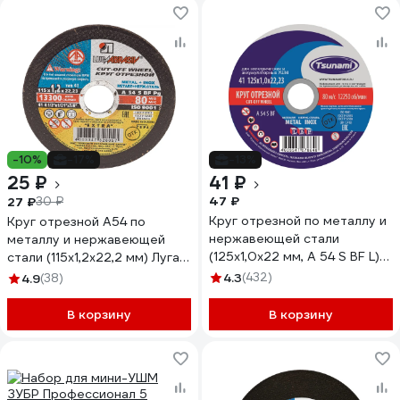
-10%
-17%
-13%
25 ₽
41 ₽
47 ₽
27 ₽
30 ₽
Круг отрезной по металлу и
Круг отрезной А54 по
нержавеющей стали
металлу и нержавеющей
(125х1,0х22 мм, A 54 S BF L)
стали (115х1,2х22,2 мм) Луга
Tsunami D16101251022000
4603347328057
4.3
(432)
4.9
(38)
В корзину
В корзину