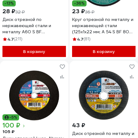
-13%
-36%
28 ₽
23 ₽
32 ₽
36 ₽
Диск отрезной по
Круг отрезной по металлу и
нержавеющей стали и
нержавеющей стали
металлу A60 S BF
(125x1x22 мм; A 54 S BF 80
(125х0.8х22.2 мм) Луга
14А БУ) Луга 4603347099933
4.7
(211)
4.7
(81)
4603347328026
В корзину
В корзину
-5%
100 ₽
43 ₽
105 ₽
Диск отрезной по металлу и