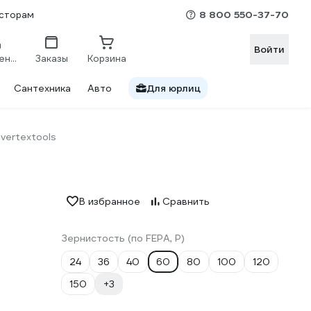
8 800 550-37-70
сторам
Войти
Сравнение
Заказы
Корзина
Сантехника
Авто
Для юрлиц
vertextools
В избранное
Сравнить
Зернистость (по FEPA, P)
24
36
40
60
80
100
120
150
+3