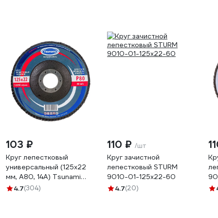
103 ₽
110 ₽
1
/шт
Круг лепестковый
Круг зачистной
Кр
универсальный (125х22
лепестковый STURM
ле
мм, А80, 14А) Tsunami
9010-01-125x22-60
90
КЛТ1 D96100000012580
4.7
(304)
4.7
(20)