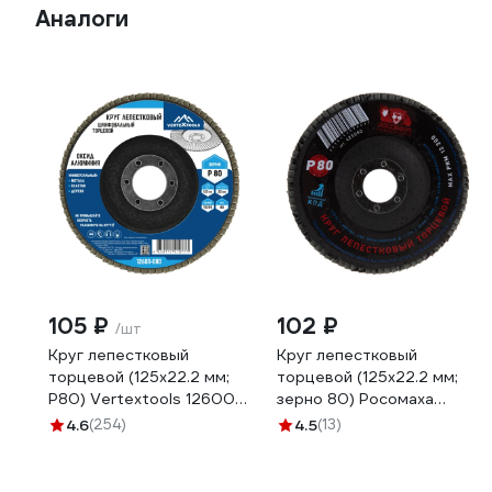
Аналоги
105 ₽
102 ₽
/шт
Круг лепестковый
Круг лепестковый
торцевой (125х22.2 мм;
торцевой (125x22.2 мм;
Р80) Vertextools 12600-
зерно 80) Росомаха
080
425080
4.6
(254)
4.5
(13)