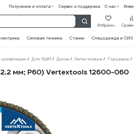
Получение и оплата
Сервис и поддержка
О нас
Инве
Избранное
лектрика
Силовая техника
Станки
Спецодежда и СИЗ
 шлифмашин
Для УШМ
Диски
Лепестковые
Торцевые
/
/
/
/
/
2.2 мм; Р60) Vertextools 12600-060