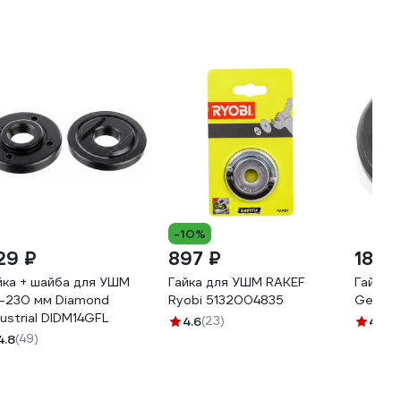
-10%
29 ₽
897 ₽
188 
йка + шайба для УШМ
Гайка для УШМ RAKEF
Гайка 
5-230 мм Diamond
Ryobi 5132004835
Gepard
dustrial DIDM14GFL
4.6
(23)
4.6
(1
4.8
(49)