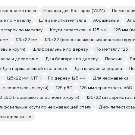
ные для металла
Насадки для болгарок (УШМ)
По металл
ые по металлу
Для зачистки металла
Абразивные
Зач
болгарок по металлу
Круги лепестковые 125 мм
125 мм (
5 мм
125х22 мм
125х22 (лепестковые шлифовальные круги
овые круги)
Шлифовальные по дереву
По металлу 125
таллу и древесине
Для болгарок по дереву
Плоские
Пл
й Для нержавеющей стали есть
Для шлифовки дерева
По
125х22 мм КЛТ 1
По дереву 125 мм
Для нержавейки
ые лепестковые круги)
125 р60
125 мм зернистость p60
2 а60 (торцевые лепестковые круги)
125х22 мм зернистост
ифовальные круги по нержавеющей стали
Диск лепестковы
универсальные