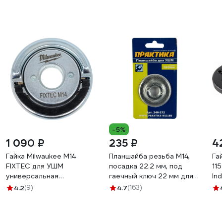
-5%
1 090 ₽
235 ₽
4
Гайка Milwaukee M14
Планшайба резьба М14,
Га
FIXTEC для УШМ
посадка 22.2 мм, под
11
универсальная
гаечный ключ 22 мм для
In
4932498607
УШМ ПРАКТИКА 246-272
4.2
(9)
4.7
(163)