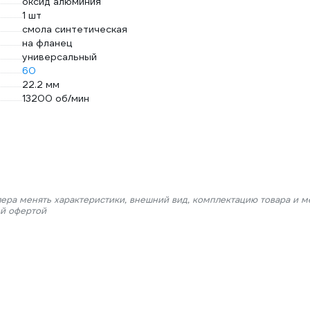
оксид алюминия
1 шт
смола синтетическая
на фланец
универсальный
60
22.2 мм
13200 об/мин
лера менять характеристики, внешний вид, комплектацию товара и м
ой офертой