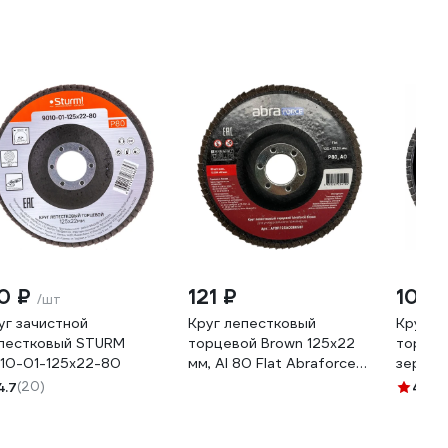
10 ₽
121 ₽
102 
/шт
уг зачистной
Круг лепестковый
Круг л
пестковый STURM
торцевой Brown 125х22
торцев
10-01-125x22-80
мм, Al 80 Flat Abraforce
зерно 
AFBR125AO08058F
42506
4.7
(20)
4.5
(1