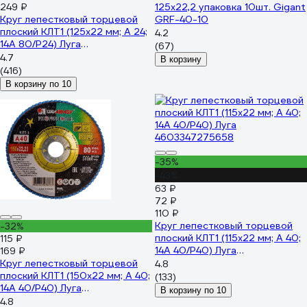
249 ₽
125x22,2 упаковка 10шт. Gigant
Круг лепестковый торцевой
GRF-40-10
плоский КЛТ1 (125х22 мм; А 24;
4.2
14А 80/Р24) Луга
(67)
4603347338018
4.7
В корзину
(416)
В корзину по 10
-35%
-43%
63 ₽
72 ₽
110 ₽
Круг лепестковый торцевой
-32%
плоский КЛТ1 (115х22 мм; А 40;
115 ₽
14А 40/Р40) Луга
169 ₽
4603347275658
Круг лепестковый торцевой
4.8
плоский КЛТ1 (150х22 мм; А 40;
(133)
14А 40/Р40) Луга
В корзину по 10
4603347276273
4.8