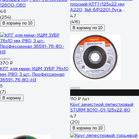
плоский КЛТ1 (125х22 мм;
12600-060
А220; 14А 6/Р220) Луга
4.6
4603347337912
4.7
(254)
(416)
В корзину по 10
В корзину по 10
370 ₽
КЛТ для мини-УШМ ЗУБР 76x10
мм, P80, 3 шт., Профессионал
36591-76-80-H3
5
(7)
до -19%
В корзину
110 ₽
/шт
Круг зачистной лепестковый
STURM 9010-01-125x22-80
4.7
(20)
В корзину по 10