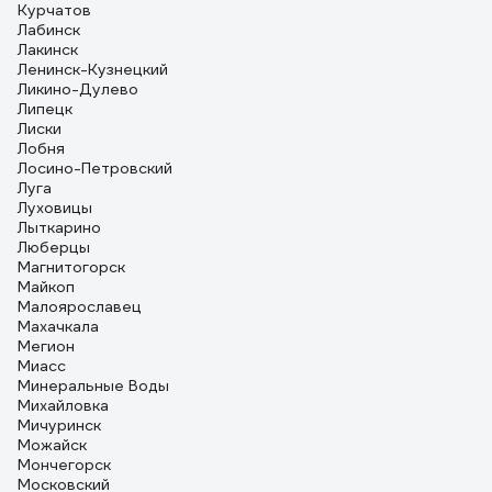
Курчатов
Лабинск
Лакинск
Ленинск-Кузнецкий
Ликино-Дулево
Липецк
Лиски
Лобня
Лосино-Петровский
Луга
Луховицы
Лыткарино
Люберцы
Магнитогорск
Майкоп
Малоярославец
Махачкала
Мегион
Миасс
Минеральные Воды
Михайловка
Мичуринск
Можайск
Мончегорск
Московский