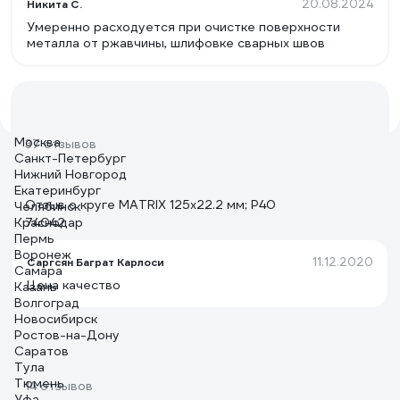
20.08.2024
Никита С.
Умеренно расходуется при очистке поверхности
металла от ржавчины, шлифовке сварных швов
Москва
37 отзывов
Санкт-Петербург
Нижний Новгород
Екатеринбург
Отзыв о круге MATRIX 125х22.2 мм; P40
Челябинск
Краснодар
74042
Пермь
Воронеж
11.12.2020
Саргсян Баграт Карлоси
Самара
Цена качество
Казань
Волгоград
Новосибирск
Ростов-на-Дону
Саратов
Тула
Тюмень
14 отзывов
Уфа