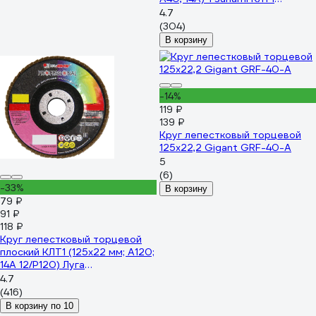
D96100000012540
4.7
(304)
В корзину
-14%
119 ₽
139 ₽
Круг лепестковый торцевой
125x22,2 Gigant GRF-40-А
5
(6)
-33%
В корзину
79 ₽
91 ₽
118 ₽
Круг лепестковый торцевой
плоский КЛТ1 (125х22 мм; А120;
14А 12/Р120) Луга
4603347337943
4.7
(416)
В корзину по 10