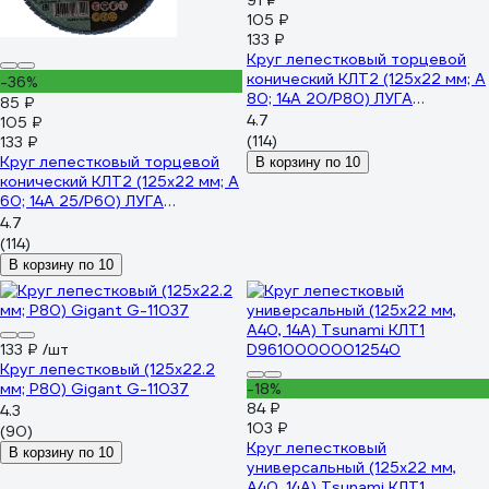
91 ₽
105 ₽
133 ₽
Круг лепестковый торцевой
конический КЛТ2 (125х22 мм; А
-36%
80; 14А 20/Р80) ЛУГА
85 ₽
4603347277133
4.7
105 ₽
(114)
133 ₽
Круг лепестковый торцевой
В корзину по 10
конический КЛТ2 (125х22 мм; А
60; 14А 25/Р60) ЛУГА
4603347277140
4.7
(114)
В корзину по 10
133 ₽
/шт
Круг лепестковый (125x22.2
мм; P80) Gigant G-11037
-18%
84 ₽
4.3
103 ₽
(90)
Круг лепестковый
В корзину по 10
универсальный (125х22 мм,
А40, 14А) Tsunami КЛТ1