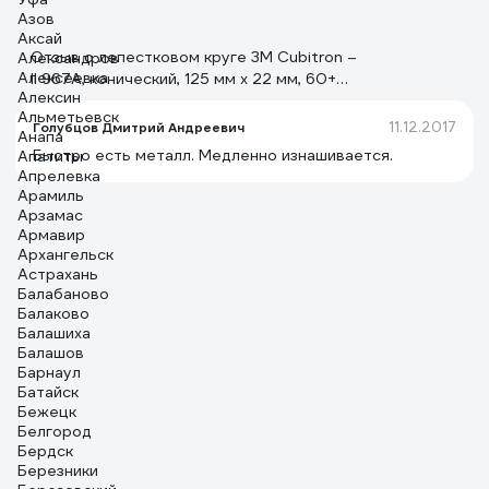
Азов
Аксай
Отзыв о лепестковом круге 3М Cubitron –
Александров
Алексеевка
II 967A, конический, 125 мм х 22 мм, 60+
Алексин
7100011144
Альметьевск
11.12.2017
Голубцов Дмитрий Андреевич
Анапа
Быстро есть металл. Медленно изнашивается.
Апатиты
Апрелевка
Арамиль
Арзамас
Армавир
Архангельск
Астрахань
Балабаново
Балаково
Балашиха
Балашов
Барнаул
Батайск
Бежецк
Белгород
Бердск
Березники