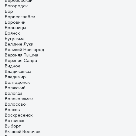
Березовский
Богородск
Бор
Борисоглебск
Боровичи
Бронницы
Брянск
Бугульма
Великие Луки
Великий Новгород
Верхняя Пышма
Верхняя Салда
Видное
Владикавказ
Владимир
Волгодонск
Волжский
Вологда
Волоколамск
Волосово
Волхов
Воскресенск
Воткинск
Выборг
Вышний Волочек