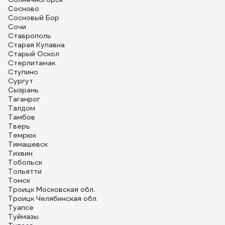
Сосново
Сосновый Бор
Сочи
Ставрополь
Старая Купавна
Старый Оскол
Стерлитамак
Ступино
Сургут
Сызрань
Таганрог
Талдом
Тамбов
Тверь
Темрюк
Тимашевск
Тихвин
Тобольск
Тольятти
Томск
Троицк Московская обл.
Троицк Челябинская обл.
Туапсе
Туймазы