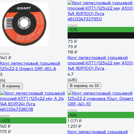
-33%
-36%
75 ₽
79 ₽
118 ₽
Круг лепестковый торцевой
140 ₽
плоский КЛТ1 (125х22 мм; А100;
Круг лепестковый торцевой
14А 16/Р100) Луга
125x22,2 Gigant GRF-80-А
4603347337950
4.7
5
(416)
(4)
В корзину по 10
В корзину
-14%
-42%
1 071 ₽
145 ₽
1 251 ₽
175 ₽
Круг лепестковый торцевой