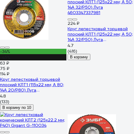
224 ₽
Круг лепестковый торцевой
плоский КЛТ1 (125х22 мм; А 50;
14А 32/Р50) Луга
4603347337981
4.7
(416)
-34%
-45%
В корзину
63 ₽
75 ₽
114 ₽
Круг лепестковый торцевой
плоский КЛТ1 (115х22 мм; А 80;
14А 20/Р80) Луга
4603347275627
4.8
(133)
В корзину по 10