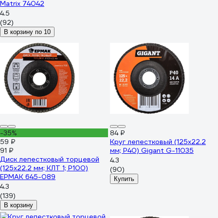
Matrix 74042
4.5
(92)
В корзину по 10
-35%
84 ₽
59 ₽
Круг лепестковый (125x22.2
91 ₽
мм; P40) Gigant G-11035
Диск лепестковый торцевой
4.3
(125х22.2 мм; КЛТ 1; Р100)
(90)
ЕРМАК 645-089
Купить
4.3
(139)
В корзину