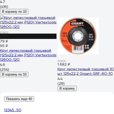
4603347337936
4.7
(416)
В корзину по 10
-17%
79 ₽
95 ₽
Круг лепестковый торцевой
(125х22.2 мм; Р120) Vertextools
12600-120
1 682 ₽
4.6
Круг лепестковый торцевой 10
(254)
шт 125x22,2 Gigant GRF-60-10
В корзину по 10
4.4
(28)
В корзину
Показать еще 40
1
2
3
4
5
...
50