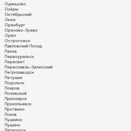
Одинцово
Озёры
Октябрьский
Омск
Оренбург
Орехово-Зуево
Орёл
Острогожск
Павловский Посад
Пенза
Первоуральск
Пересвет
Переславль-Залесский
Петрозаводск
Петушки
Подольск
Покров
Полевской
Приозерск
Прокопьевск
Протвино
Псков
Пушкино
Пущино
Пятигорск