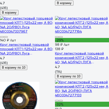
D91012522140400
4.7
В корзину
(416)
В корзину
140 ₽
/шт
-29%
Круг лепестковый торцевой
98 ₽
/шт
плоский КЛТ1 (125х22 мм; А 80;
138 ₽
14А 20/P80) Луга
Круг лепестковый торцевой
4603347337967
конический КЛТ2 (125х22 мм; А
4.7
40; 14А 40/Р40) ЛУГА
(416)
4603347277164
4.7
В корзину по 10
(114)
В корзину по 10
-32%