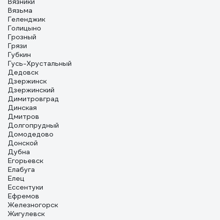
Вязники
Вязьма
Геленджик
Голицыно
Грозный
Грязи
Губкин
Гусь-Хрустальный
Дедовск
Дзержинск
Дзержинский
Димитровград
Динская
Дмитров
Долгопрудный
Домодедово
Донской
Дубна
Егорьевск
Елабуга
Елец
Ессентуки
Ефремов
Железногорск
Жигулевск