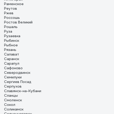
Раменское
Реутов
Ржев
Россошь
Ростов Великий
Рошаль
Руза
Рузаевка
Рыбинск
Рыбное
Рязань
Салават
Саранск
Сарапул
Сафоново
Северодвинск
Семилуки
Сергиев Посад
Серпухов
Славянск-на-Кубани
Сланцы
Смоленск
Сокол
Соликамск
Солнечногорск