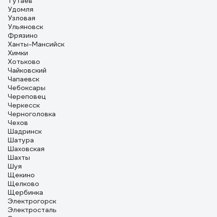
Тутаев
Удомля
Узловая
Ульяновск
Фрязино
Ханты-Мансийск
Химки
Хотьково
Чайковский
Чапаевск
Чебоксары
Череповец
Черкесск
Черноголовка
Чехов
Шадринск
Шатура
Шаховская
Шахты
Шуя
Щекино
Щелково
Щербинка
Электрогорск
Электросталь