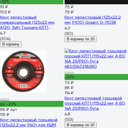
-12%
-5%
91 ₽
75 ₽
103 ₽
79 ₽
Круг лепестковый
Круг лепестковый (125x22.2
универсальный (125х22 мм,
мм; P100) Gigant G-11038
А120, 14А) Tsunami КЛТ1
4.3
D96100000012582
4.7
(90)
(304)
В корзину по 10
В корзину
-37%
72 ₽
86 ₽
114 ₽
Круг лепестковый торцевой
плоский КЛТ1 (115х22 мм; А 60;
до -23%
14A 25/Р60) Луга
96 ₽
/шт
4603347218280
4.8
115 ₽
(133)
Круг лепестковый торцевой
(125х22.2 мм; P40) для УШМ
В корзину по 10