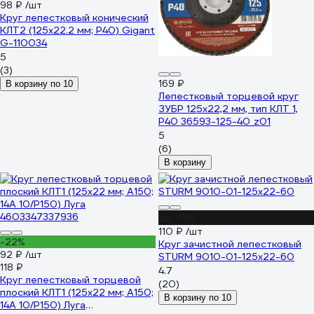
98 ₽
/шт
Круг лепестковый конический
КЛТ2 (125x22.2 мм; P40) Gigant
G-110034
5
(3)
169 ₽
В корзину по 10
Лепестковый торцевой круг
ЗУБР 125x22,2 мм, тип КЛТ 1,
P40 36593-125-40_z01
5
(6)
В корзину
до -19%
110 ₽
/шт
-22%
Круг зачистной лепестковый
92 ₽
/шт
STURM 9010-01-125x22-60
118 ₽
4.7
Круг лепестковый торцевой
(20)
плоский КЛТ1 (125х22 мм; А150;
В корзину по 10
14А 10/Р150) Луга