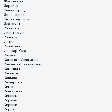
Жуковский
Зарайск
Звенигород
Зеленоград
Зеленодольск
Златоуст
Иваново
Ивантеевка
Ижевск
Истра
Ишимбай
Йошкар-Ола
Калуга
Каменск-Уральский
Каменск-Шахтинский
Камышин
Касимов
Кашира
Кемерово
Кимры
Кингисепп
Кинешма
Киржач
Кириши
Киров