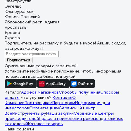
Электроугли
Энгельс
Южноуральск
Юрьев-Польский
Яблоновский респ. Адыгея
Ярославль
Ярцево
Яхрома
Подпишитесь
на рассылку
и будьте в курсе! Акции, скидки,
распродажи ждут!
Подписаться
Оригинальные товары с гарантией!
Установите мобильное приложение, чтобы информация
по заказам всегда была под рукой
Каталог
Адреса магазинов
Способы получения
Способы
оплаты
Что улучшить?
Контакты
О
Компании
Поставщикам
Партнерам
Информация для
инвесторов
Организациям
Сервисный центр
ВсеИнструменты.ру
Наши закупки
Сервисные центры
производителей
Правила применения рекомендательных
технологий
Каталог товаров
Наши соцсети