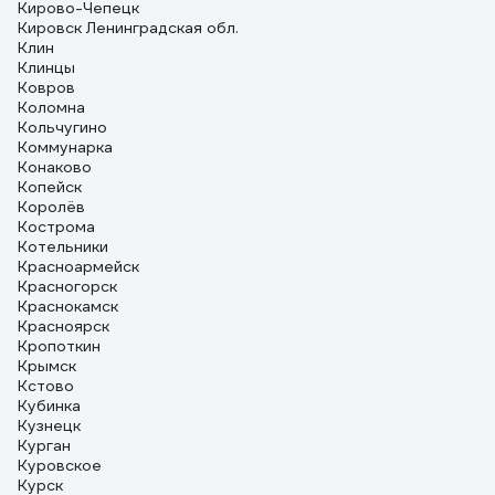
Кирово-Чепецк
Кировск Ленинградская обл.
Клин
Клинцы
Ковров
Коломна
Кольчугино
Коммунарка
Конаково
Копейск
Королёв
Кострома
Котельники
Красноармейск
Красногорск
Краснокамск
Красноярск
Кропоткин
Крымск
Кстово
Кубинка
Кузнецк
Курган
Куровское
Курск