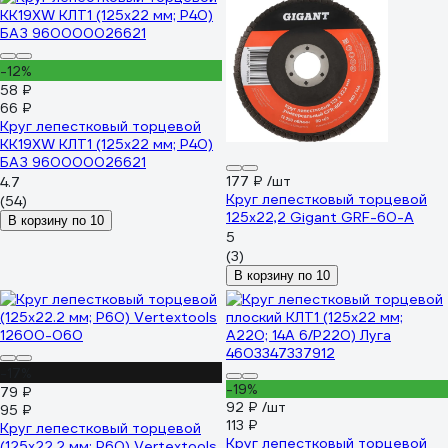
-12%
58 ₽
66 ₽
Круг лепестковый торцевой
KK19XW КЛТ1 (125х22 мм; P40)
БАЗ 960000026621
177 ₽
/шт
4.7
Круг лепестковый торцевой
(54)
125x22,2 Gigant GRF-60-А
В корзину по 10
5
(3)
В корзину по 10
-17%
-19%
79 ₽
92 ₽
/шт
95 ₽
113 ₽
Круг лепестковый торцевой
Круг лепестковый торцевой
(125х22.2 мм; Р60) Vertextools