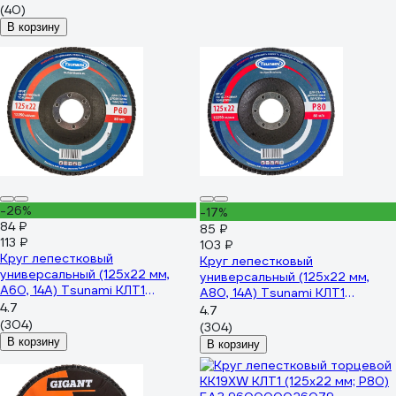
(40)
В корзину
-26%
-17%
84 ₽
85 ₽
113 ₽
103 ₽
Круг лепестковый
Круг лепестковый
универсальный (125х22 мм,
универсальный (125х22 мм,
А60, 14А) Tsunami КЛТ1
А80, 14А) Tsunami КЛТ1
D96100000012560
4.7
D96100000012580
4.7
(304)
(304)
В корзину
В корзину