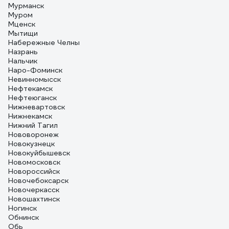
Мурманск
Муром
Мценск
Мытищи
Набережные Челны
Назрань
Нальчик
Наро-Фоминск
Невинномысск
Нефтекамск
Нефтеюганск
Нижневартовск
Нижнекамск
Нижний Тагил
Нововоронеж
Новокузнецк
Новокуйбышевск
Новомосковск
Новороссийск
Новочебоксарск
Новочеркасск
Новошахтинск
Ногинск
Обнинск
Обь