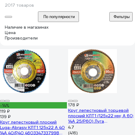
2017 товаров
По популярности
Фильтры
Наличие в магазинах
Цена
Производители
178 ₽
-14%
Круг лепестковый торцевой
119 ₽
плоский КЛТ1 (125х22 мм; А 60;
139 ₽
14А 25/Р60) Луга
Круг лепестковый плоский
4603347337974
4.7
Luga-Abrasiv КЛТ1 125х22 А 40
14А 40/Р40 4603347337998
(416)