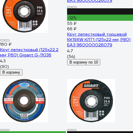
-17%
-12%
55 ₽
66 ₽
Круг лепестковый торцевой
KK19XW КЛТ1 (125х22 мм; P80)
160 ₽
БАЗ 960000026079
Круг лепестковый (125x22.2
4.7
мм; P60) Gigant G-11036
(54)
4.3
В корзину по 10
(90)
В корзину