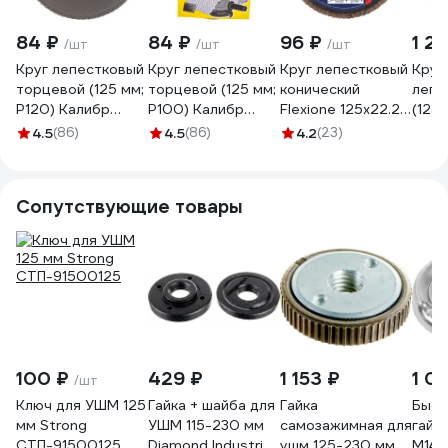
84 ₽
84 ₽
96 ₽
1 2
/шт
/шт
/шт
Круг лепестковый
Круг лепестковый
Круг лепестковый
Круг
торцевой (125 мм;
торцевой (125 мм;
конический
лепе
Р120) Калибр
Р100) Калибр
Flexione 125x22.2
(125
00000060666
00000060665
мм, Р120
Toye
4.5
(86)
4.5
(86)
4.2
(23)
10000518
Сопутствующие товары
100 ₽
429 ₽
1 153 ₽
1 0
/шт
Ключ для УШМ 125
Гайка + шайба для
Гайка
Быст
мм Strong
УШМ 115-230 мм
самозажимная для
гайк
СТП-91500125
Diamond Industrial
ушм 125-230 мм,
М14 