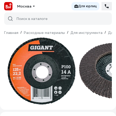
Москва
Для юрлиц
Поиск в каталоге
Главная
/
Расходные материалы
/
Для инструмента
/
Для