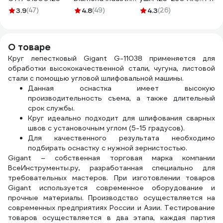
DIDM14GFL
М14 (тип Bosch)
9588
3.9
(47)
4.8
(49)
4.3
(26)
TORGWIN
T640658
О товаре
Круг лепестковый Gigant G-11038 применяется для
обработки высококачественной стали, чугуна, листовой
стали с помощью угловой шлифовальной машины.
Данная оснастка имеет высокую
производительность съема, а также длительный
срок службы.
Круг идеально подходит для шлифования сварных
швов с установочным углом (5-15 градусов).
Для качественного результата необходимо
подбирать оснастку с нужной зернистостью.
Gigant – собственная торговая марка компании
ВсеИнструменты.ру, разработанная специально для
требовательных мастеров. При изготовлении товаров
Gigant используется современное оборудование и
прочные материалы. Производство осуществляется на
современных предприятиях России и Азии. Тестирование
товаров осуществляется в два этапа, каждая партия