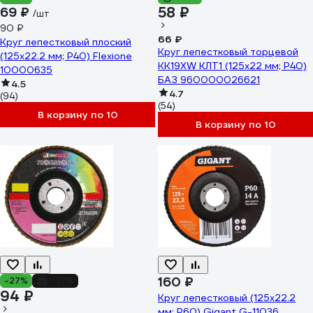
58 ₽
69 ₽
/шт
90 ₽
66 ₽
Круг лепестковый плоский
Круг лепестковый торцевой
(125х22.2 мм; Р40) Flexione
KK19XW КЛТ1 (125х22 мм; P40)
10000635
БАЗ 960000026621
4.5
4.7
(94)
(54)
В корзину по 10
В корзину по 10
160 ₽
-27%
-37%
94 ₽
Круг лепестковый (125x22.2
мм; P60) Gigant G-11036