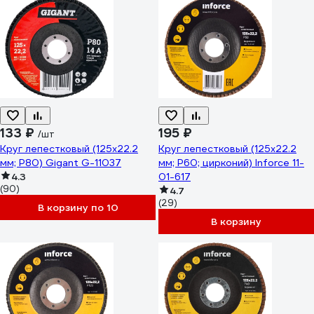
133 ₽
195 ₽
/шт
Круг лепестковый (125x22.2
Круг лепестковый (125x22.2
мм; P80) Gigant G-11037
мм; P60; цирконий) Inforce 11-
4.3
01-617
(90)
4.7
(29)
В корзину по 10
В корзину