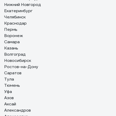
Нижний Новгород
Екатеринбург
14 отзывов
Челябинск
Отзыв о лепестковом круге 3М Cubitron –
Краснодар
II 967A, конический, 125 мм х 22 мм, 60+
7100011144
Пермь
Воронеж
Голубцов Дмитрий Андреевич
11.12.2017
Самара
Быстро есть металл. Медленно изнашивается.
Казань
Волгоград
Новосибирск
Ростов-на-Дону
Саратов
Тула
Тюмень
Уфа
Азов
Аксай
Александров