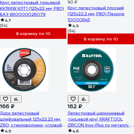
Круг лепестковый торцевой
90 ₽
Круг лепестковый плоский
KK19XW КЛТ1 (125х22 мм; P80)
(125х22.2 мм; Р80) Flexione
БАЗ 960000026079
10000645
4.7
(54)
4.5
(94)
В корзину по 10
В корзину по 10
166 ₽
162 ₽
Диск лепестковый
Лепестковый циркониевый
шлифовальный 125x22.23 мм,
торцевой круг KRAFTOOL
Z60, стекловолокно, угловой
ZIRCON Inox-Plus по металлу и
Makita D-63797
4.9
нержавеющей стали, 125x22.2
4.8