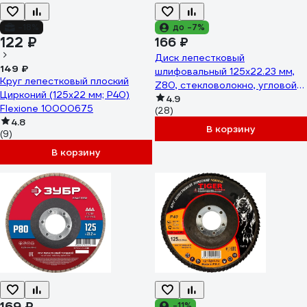
-18%
до -7%
122 ₽
166 ₽
Диск лепестковый
149 ₽
шлифовальный 125x22.23 мм,
Круг лепестковый плоский
Z80, стекловолокно, угловой
Цирконий (125x22 мм; Р40)
Makita D-63806
4.9
Flexione 10000675
(28)
4.8
В корзину
(9)
В корзину
169 ₽
-11%