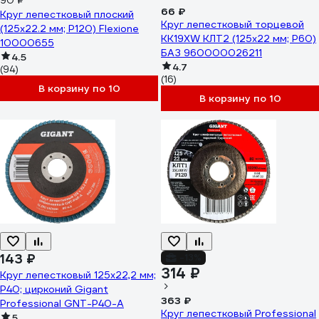
90 ₽
66 ₽
Круг лепестковый плоский
Круг лепестковый торцевой
(125х22.2 мм; Р120) Flexione
KK19XW КЛТ2 (125х22 мм; P60)
10000655
БАЗ 960000026211
4.5
4.7
(94)
(16)
В корзину по 10
В корзину по 10
143 ₽
-13%
314 ₽
Круг лепестковый 125х22,2 мм;
P40; цирконий Gigant
363 ₽
Professional GNT-P40-А
Круг лепестковый Professional
5