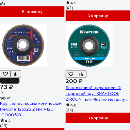
4.9
(6)
(42)
В корзину
В корзину
200 ₽
-24%
73 ₽
Лепестковый циркониевый
торцевой круг KRAFTOOL
96 ₽
ZIRCON Inox-Plus по металлу и
Круг лепестковый конический
нержавеющей стали, 125x22.2
4.8
Flexione 125x22.2 мм, Р120
(24)
мм, P80 36594-125-80
10000518
В корзину
4.2
(23)