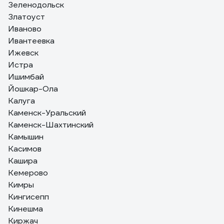
Зеленодольск
Златоуст
Иваново
Ивантеевка
Ижевск
Истра
Ишимбай
Йошкар-Ола
Калуга
Каменск-Уральский
Каменск-Шахтинский
Камышин
Касимов
Кашира
Кемерово
Кимры
Кингисепп
Кинешма
Киржач