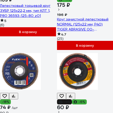
175 ₽
Лепестковый торцевой круг
ЗУБР 125x22,2 мм, тип КЛТ 1,
196 ₽
P80 36593-125-80_z01
Круг зачистной лепестковый
5
NORMAL (125х22 мм; P40)
(6)
TIGER ABRASIVE 00-
В корзину
00000154
4.7
(25)
В корзину
-18%
-9%
-6%
60 ₽
74 ₽
/шт