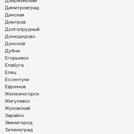
Дзержинский
Димитровград
Динская
Дмитров
Долгопрудный
Домодедово
Донской
Дубна
Егорьевск
Елабуга
Елец
Ессентуки
Ефремов
Железногорск
Жигулевск
Жуковский
Зарайск
Звенигород
Зеленоград