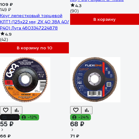
109 ₽
4.3
149 ₽
(90)
Круг лепестковый торцевой
В корзину
КЛТ1 (125x22 мм; ZK 40 38А 40/
Р40) Луга 4603347224878
4.9
(42)
В корзину по 10
-17%
-12%
-24%
55 ₽
68 ₽
66 ₽
71 ₽