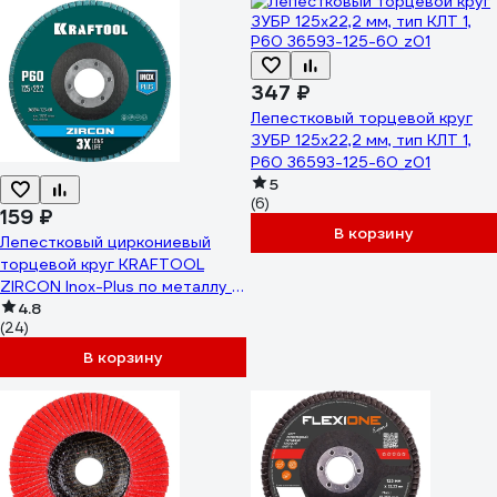
347 ₽
Лепестковый торцевой круг
ЗУБР 125x22,2 мм, тип КЛТ 1,
P60 36593-125-60_z01
5
(6)
159 ₽
В корзину
Лепестковый циркониевый
торцевой круг KRAFTOOL
ZIRCON Inox-Plus по металлу и
нержавеющей стали, 125x22.2
4.8
(24)
мм, P60 36594-125-60
В корзину