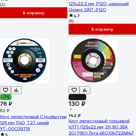
125х22.2 мм, P120, цирконий
(2)
Gigant GNT-P120
В корзину
4.7
(6)
В корзину
-7%
-8%
130 ₽
76 ₽
82 ₽
142 ₽
Круг лепестковый Стройштуки
Круг лепестковый торцевой
125 мм, Р40, Т27 синий
КЛТ1 (125x22 мм; ZK 80 38А
УТ-00039719
20/ Р80) Луга 4603347224847
5