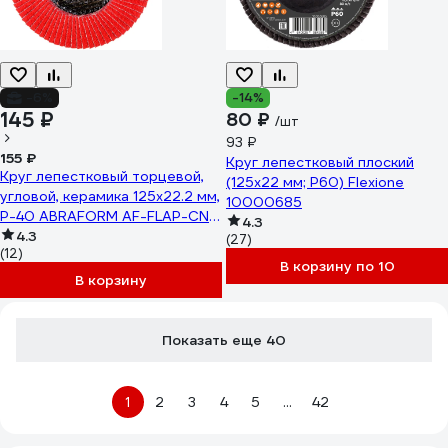
-6%
-14%
145 ₽
80 ₽
/шт
93 ₽
155 ₽
Круг лепестковый плоский
Круг лепестковый торцевой,
(125х22 мм; Р60) Flexione
угловой, керамика 125х22.2 мм,
10000685
P-40 ABRAFORM AF-FLAP-CN-
4.3
125-P40-CRM
4.3
(27)
(12)
В корзину по 10
В корзину
Показать еще 40
1
2
3
4
5
...
42