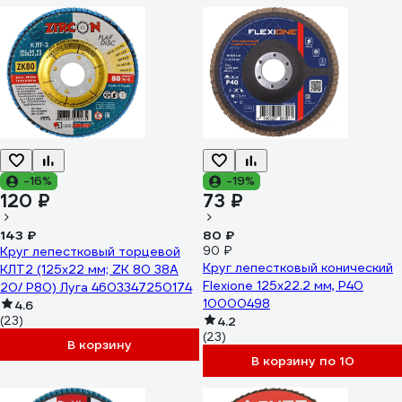
-16%
-19%
120 ₽
73 ₽
143 ₽
80 ₽
Круг лепестковый торцевой
90 ₽
Круг лепестковый конический
КЛТ2 (125x22 мм; ZK 80 38А
Flexione 125x22.2 мм, Р40
20/ Р80) Луга 4603347250174
10000498
4.6
(23)
4.2
(23)
В корзину
В корзину по 10