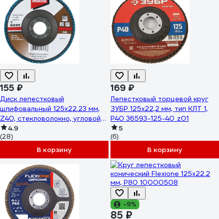
155 ₽
169 ₽
Диск лепестковый
Лепестковый торцевой круг
шлифовальный 125x22.23 мм,
ЗУБР 125x22,2 мм, тип КЛТ 1,
Z40, стекловолокно, угловой
P40 36593-125-40_z01
Makita D-63781
4.9
5
(28)
(6)
В корзину
В корзину
-9%
85 ₽