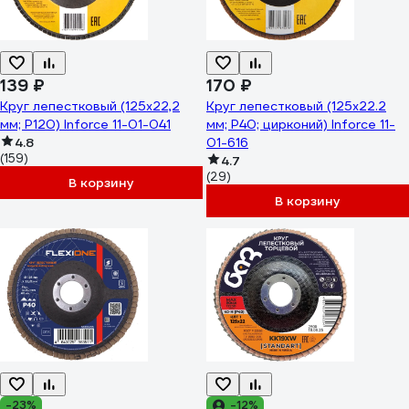
139 ₽
170 ₽
Круг лепестковый (125х22,2
Круг лепестковый (125x22.2
мм; P120) Inforce 11-01-041
мм; P40; цирконий) Inforce 11-
4.8
01-616
(159)
4.7
(29)
В корзину
В корзину
-23%
-12%