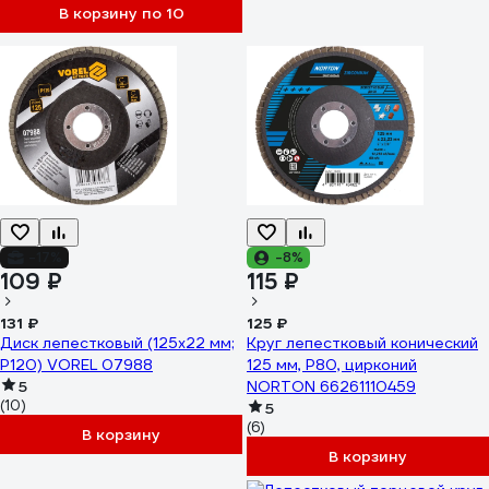
В корзину по 10
-17%
-8%
109 ₽
115 ₽
131 ₽
125 ₽
Диск лепестковый (125х22 мм;
Круг лепестковый конический
Р120) VOREL 07988
125 мм, Р80, цирконий
5
NORTON 66261110459
(10)
5
(6)
В корзину
В корзину