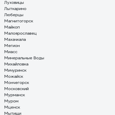
Луховицы
Лыткарино
Люберцы
Магнитогорск
Майкоп
Малоярославец
Махачкала
Мегион
Миасс
Минеральные Воды
Михайловка
Мичуринск
Можайск
Мончегорск
Московский
Мурманск
Муром
Мценск
Мытищи