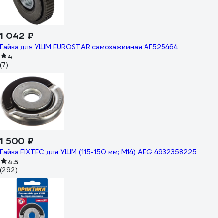
1 042 ₽
Гайка для УШМ EUROSTAR самозажимная АГ525464
4
(7)
1 500 ₽
Гайка FIXTEC для УШМ (115-150 мм; М14) AEG 4932358225
4.5
(292)