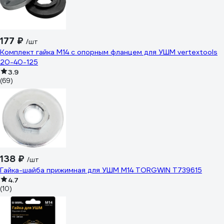
177 ₽
/шт
Комплект гайка М14 с опорным фланцем для УШМ vertextools
20-40-125
3.9
(69)
138 ₽
/шт
Гайка-шайба прижимная для УШМ М14 TORGWIN T739615
4.7
(10)