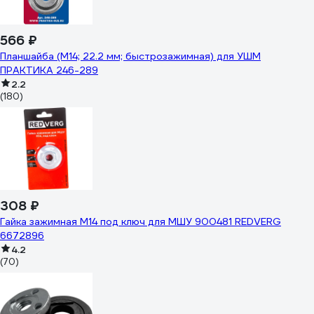
566 ₽
Планшайба (М14; 22.2 мм; быстрозажимная) для УШМ
ПРАКТИКА 246-289
2.2
(180)
308 ₽
Гайка зажимная М14 под ключ для МШУ 900481 REDVERG
6672896
4.2
(70)