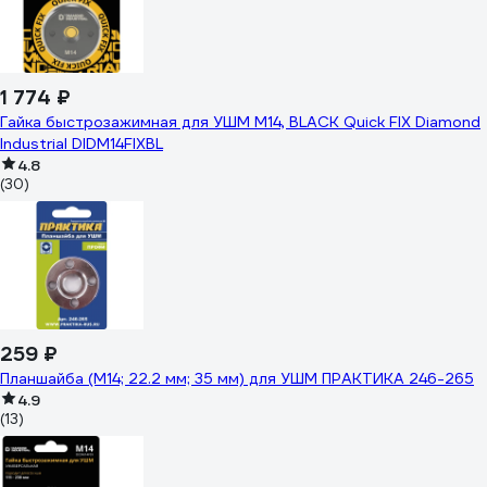
1 774 ₽
Гайка быстрозажимная для УШМ М14, BLACK Quick FIX Diamond
Industrial DIDM14FIXBL
4.8
(30)
259 ₽
Планшайба (М14; 22.2 мм; 35 мм) для УШМ ПРАКТИКА 246-265
4.9
(13)