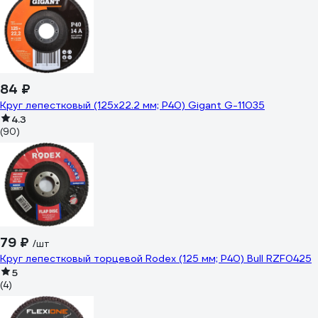
84 ₽
Круг лепестковый (125x22.2 мм; P40) Gigant G-11035
4.3
(90)
79 ₽
/шт
Круг лепестковый торцевой Rodex (125 мм; P40) Bull RZF0425
5
(4)