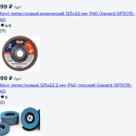
99 ₽
/шт
Круг лепестковый конический 125х22 мм, P40 Gepard GP5015-
40
4.6
(11)
99 ₽
/шт
Круг лепестковый 125x22.2 мм, P40, плоский Gepard GP5016-
40
5
(5)