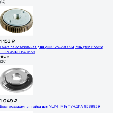
(14)
1 153 ₽
Гайка самозажимная для ушм 125-230 мм, М14 (тип Bosch)
TORGWIN T640658
4.3
(26)
1 049 ₽
Быстрозажимная гайка для УШМ , М14 ТУНДРА 9588929