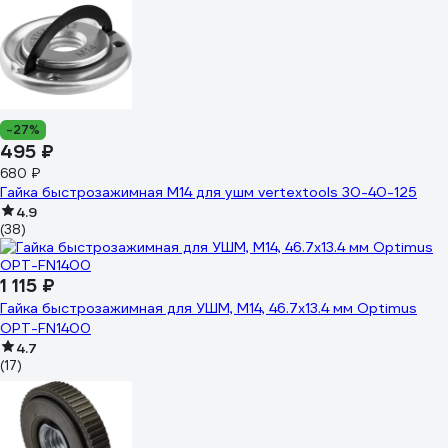
-27%
495 ₽
680 ₽
Гайка быстрозажимная M14 для ушм vertextools 30-40-125
4.9
(38)
1 115 ₽
Гайка быстрозажимная для УШМ, М14, 46.7x13.4 мм Optimus
OPT-FN1400
4.7
(17)