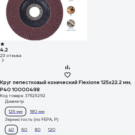
4.2
23 отзыва
Круг лепестковый конический Flexione 125x22.2 мм,
Р40 10000498
Код товара: 37625292
Диаметр
125 мм
180 мм
Зернистость (по FEPA, P)
40
60
80
120