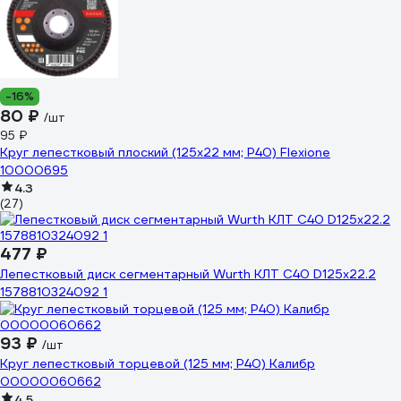
-16%
80 ₽
/шт
95 ₽
Круг лепестковый плоский (125х22 мм; Р40) Flexione
10000695
4.3
(27)
477 ₽
Лепестковый диск сегментарный Wurth КЛТ С40 D125x22.2
1578810324092 1
93 ₽
/шт
Круг лепестковый торцевой (125 мм; Р40) Калибр
00000060662
4.5