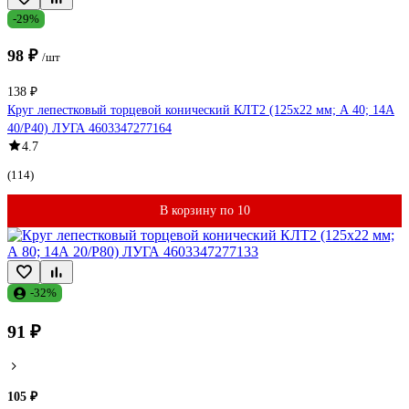
-29%
98 ₽
/шт
138 ₽
Круг лепестковый торцевой конический КЛТ2 (125х22 мм; А 40; 14А
40/Р40) ЛУГА 4603347277164
4.7
(114)
В корзину по 10
-32%
91 ₽
105 ₽