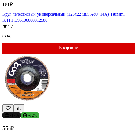
103 ₽
Круг лепестковый универсальный (125х22 мм, А80, 14А) Tsunami
КЛТ1 D96100000012580
4.7
(304)
В корзину
-17%
-12%
55 ₽