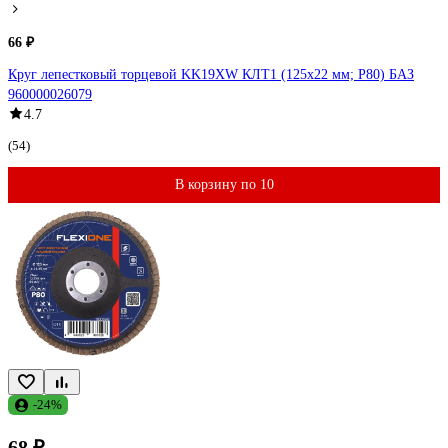
66 ₽
Круг лепестковый торцевой KK19XW КЛТ1 (125х22 мм; P80) БАЗ
960000026079
4.7
(54)
В корзину по 10
-24%
68 ₽