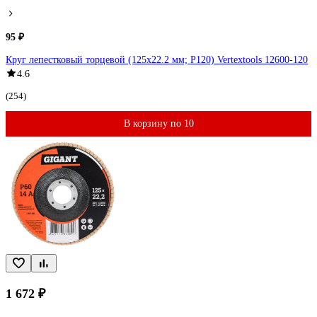
95 ₽
Круг лепестковый торцевой (125х22.2 мм; Р120) Vertextools 12600-120
4.6
(254)
В корзину по 10
1 672 ₽