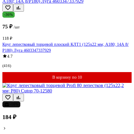
-36%
75 ₽
/шт
118 ₽
Круг лепестковый торцевой плоский КЛТ1 (125х22 мм; А180; 14А 8/
Р180) Луга 4603347337929
4.7
(416)
В корзину по 10
-16%
184 ₽