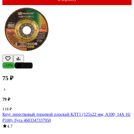
-33%
-36%
75 ₽
79 ₽
118 ₽
Круг лепестковый торцевой плоский КЛТ1 (125х22 мм; А100; 14А 16/
Р100) Луга 4603347337950
4.7