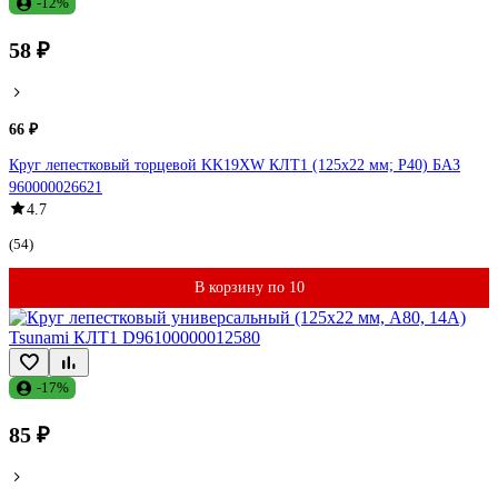
-12%
58 ₽
66 ₽
Круг лепестковый торцевой KK19XW КЛТ1 (125х22 мм; P40) БАЗ
960000026621
4.7
(54)
В корзину по 10
-17%
85 ₽