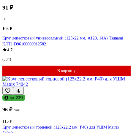
91 ₽
103 ₽
Круг лепестковый универсальный (125х22 мм, А120, 14А) Tsunami
КЛТ1 D96100000012582
4.7
(304)
В корзину
до -23%
96 ₽
/шт
115 ₽
Круг лепестковый торцевой (125х22.2 мм; P40) для УШМ Matrix