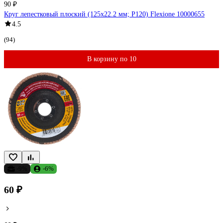
90 ₽
Круг лепестковый плоский (125х22.2 мм; Р120) Flexione 10000655
4.5
(94)
В корзину по 10
-9%
-6%
60 ₽