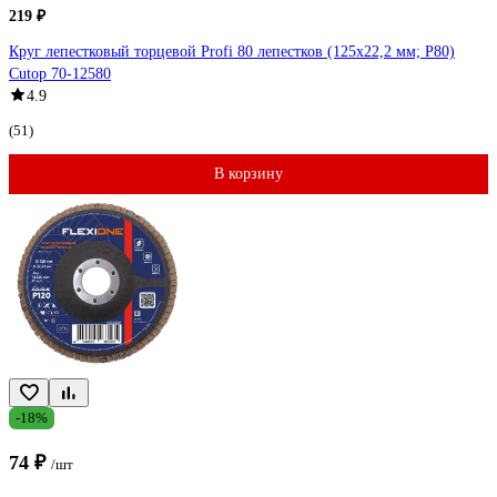
219 ₽
Круг лепестковый торцевой Profi 80 лепестков (125х22,2 мм; Р80)
Cutop 70-12580
4.9
(51)
В корзину
-18%
74 ₽
/шт