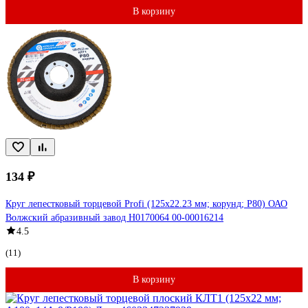
В корзину
134 ₽
Круг лепестковый торцевой Profi (125х22.23 мм; корунд; P80) ОАО
Волжский абразивный завод Н0170064 00-00016214
4.5
(11)
В корзину