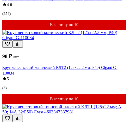
4.6
(254)
В корзину по 10
98 ₽
/шт
Круг лепестковый конический КЛТ2 (125x22.2 мм; P40) Gigant G-
110034
5
(3)
В корзину по 10