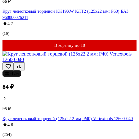
66 ₽
Круг лепестковый торцевой KK19XW КЛТ2 (125х22 мм; P60) БАЗ
960000026211
4.7
(16)
В корзину по 10
-12%
84 ₽
95 ₽
Круг лепестковый торцевой (125х22.2 мм; Р40) Vertextools 12600-040
4.6
(254)