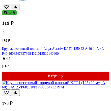
-14%
119 ₽
139 ₽
Круг лепестковый плоский Luga-Abrasiv КЛТ1 125х22 А 40 14А 40/
Р40 4603347337998 D91012522140400
4.7
(416)
В корзину
178 ₽