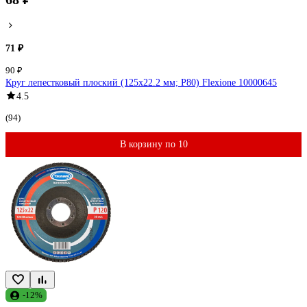
71 ₽
90 ₽
Круг лепестковый плоский (125х22.2 мм; Р80) Flexione 10000645
4.5
(94)
В корзину по 10
-12%