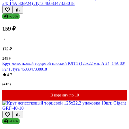
-36%
159 ₽
175 ₽
249 ₽
Круг лепестковый торцевой плоский КЛТ1 (125х22 мм; А 24; 14А 80/
Р24) Луга 4603347338018
4.7
(416)
В корзину по 10
-14%