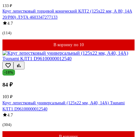
133 ₽
Круг лепестковый торцевой конический КЛТ2 (125х22 мм; А 80; 14А
20/Р80) ЛУГА 4603347277133
4.7
(114)
В корзину по 10
-18%
84 ₽
103 ₽
Круг лепестковый универсальный (125х22 мм, А40, 14А) Tsunami
КЛТ1 D96100000012540
4.7
(304)
В корзину