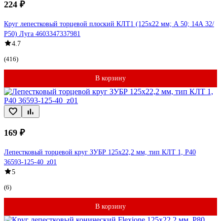
224 ₽
Круг лепестковый торцевой плоский КЛТ1 (125х22 мм; А 50; 14А 32/
Р50) Луга 4603347337981
4.7
(416)
В корзину
169 ₽
Лепестковый торцевой круг ЗУБР 125x22,2 мм, тип КЛТ 1, P40
36593-125-40_z01
5
(6)
В корзину