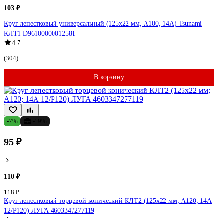
103 ₽
Круг лепестковый универсальный (125х22 мм, А100, 14А) Tsunami
КЛТ1 D96100000012581
4.7
(304)
В корзину
-7%
-19%
95 ₽
110 ₽
118 ₽
Круг лепестковый торцевой конический КЛТ2 (125х22 мм; А120; 14А
12/Р120) ЛУГА 4603347277119