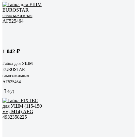
1 042 ₽
Гайка для УШМ
EUROSTAR
самозажимная
АГ525464
4
(7)