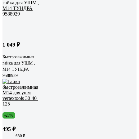
1 049 ₽
Быстрозажимная
гайка для УШМ ,
М14 ТУНДРА
9588929
-27%
495 ₽
680 ₽