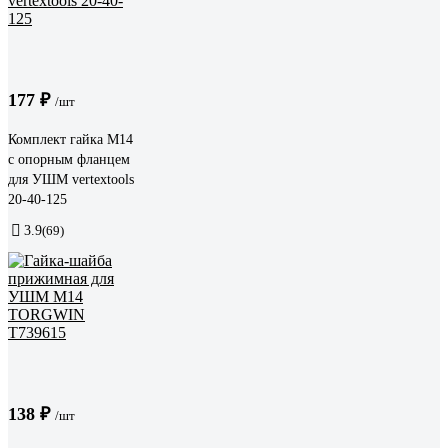
177 ₽
/шт
Комплект гайка М14
с опорным фланцем
для УШМ vertextools
20-40-125
3.9
(69)
138 ₽
/шт