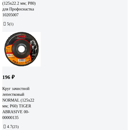
(125х22.2 мм; P80)
для Профоснастка
10205007
5
(1)
196 ₽
Круг зачистной
лепестковый
NORMAL (125х22
мм; P60) TIGER
ABRASIVE 00-
00000135
4.7
(25)