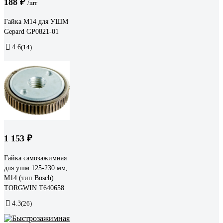
188 ₽
/шт
Гайка М14 для УШМ
Gepard GP0821-01
4.6
(14)
1 153 ₽
Гайка самозажимная
для ушм 125-230 мм,
М14 (тип Bosch)
TORGWIN T640658
4.3
(26)