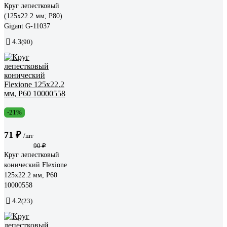
Круг лепестковый
(125x22.2 мм; P80)
Gigant G-11037
4.3
(90)
-21%
71 ₽
/шт
90 ₽
Круг лепестковый
конический Flexione
125x22.2 мм, Р60
10000558
4.2
(23)