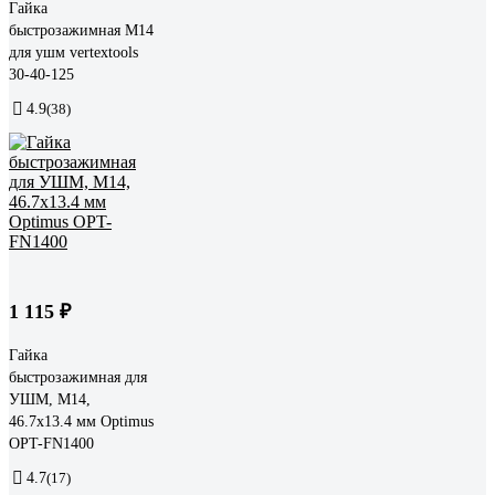
Гайка
быстрозажимная M14
для ушм vertextools
30-40-125
4.9
(38)
1 115 ₽
Гайка
быстрозажимная для
УШМ, М14,
46.7x13.4 мм Optimus
OPT-FN1400
4.7
(17)