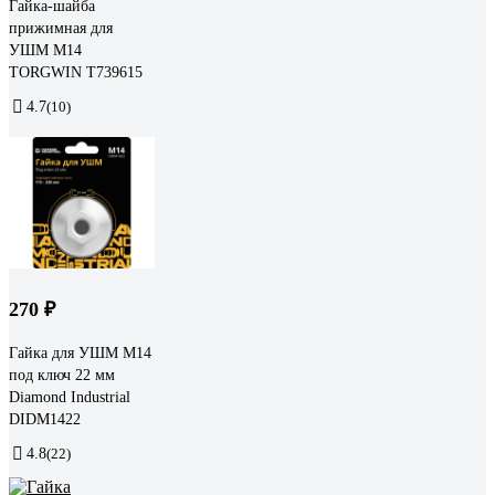
Гайка-шайба
прижимная для
УШМ М14
TORGWIN T739615
4.7
(10)
270 ₽
Гайка для УШМ М14
под ключ 22 мм
Diamond Industrial
DIDM1422
4.8
(22)