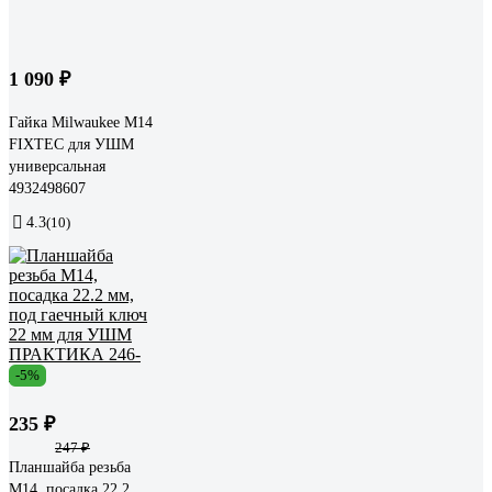
1 090 ₽
Гайка Milwaukee M14
FIXTEC для УШМ
универсальная
4932498607
4.3
(10)
-5%
235 ₽
247 ₽
Планшайба резьба
М14, посадка 22.2