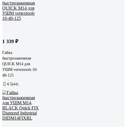
1 339 ₽
Гайка
быстрозажимная
QUICK М14 для
УШМ vertextools 10-
40-125
4.5
(44)