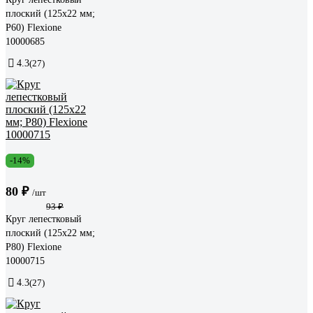
плоский (125х22 мм;
Р60) Flexione
10000685
4.3
(27)
-14%
80 ₽
/шт
93 ₽
Круг лепестковый
плоский (125х22 мм;
Р80) Flexione
10000715
4.3
(27)