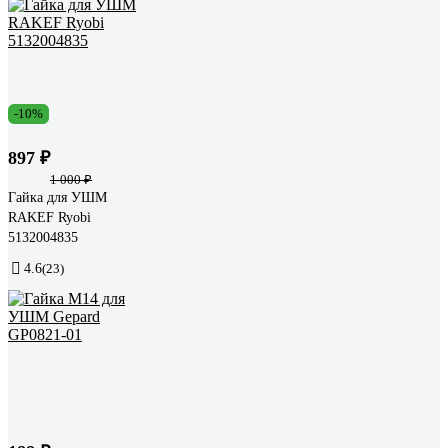
-10%
897 ₽
1 000 ₽
Гайка для УШМ
RAKEF Ryobi
5132004835
4.6
(23)