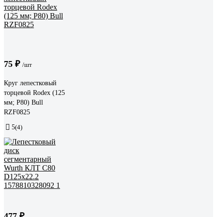
75 ₽
/шт
Круг лепестковый
торцевой Rodex (125
мм; P80) Bull
RZF0825
5
(4)
477 ₽