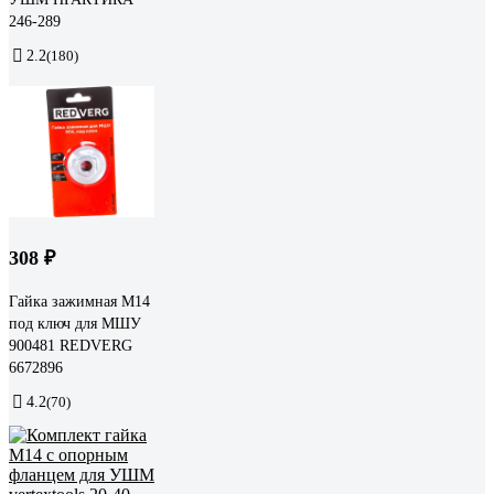
246-289
2.2
(180)
308 ₽
Гайка зажимная М14
под ключ для МШУ
900481 REDVERG
6672896
4.2
(70)