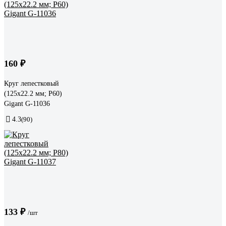
160 ₽
Круг лепестковый
(125x22.2 мм; P60)
Gigant G-11036
4.3
(90)
133 ₽
/шт