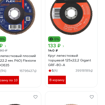
29%
-5%
 ₽
133 ₽
140 ₽
90 ₽
Круг лепестковый
 лепестковый плоский
торцевой 125x22,2 Gigant
22.2 мм; Р40) Flexione
GRF-80-А
00635
(4)
(94)
5
39918189
5
16796437
В корзину
рзину по 10