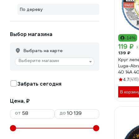
По дереву
Выбор магазина
-14%
119 ₽
Выбрать на карте
139 ₽
Круг леп
Выберите магазин
Luga-Abra
40 14А 4
4603347
(416)
4.7
Забрать сегодня
D910125
В корзин
Цена, ₽
от
до