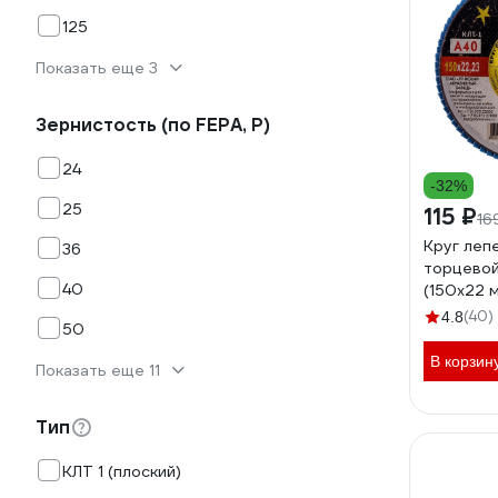
125
Показать еще 3
Зернистость (по FEPA, P)
24
-32%
25
115 ₽
16
Круг леп
36
торцевой
40
(150х22 м
Р40) Луг
(40)
4.8
50
В корзин
Показать еще 11
Тип
КЛТ 1 (плоский)