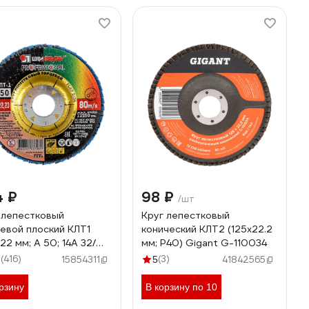
4 ₽
98 ₽
/шт
 лепестковый
Круг лепестковый
евой плоский КЛТ1
конический КЛТ2 (125x22.2
22 мм; А 50; 14А 32/
мм; P40) Gigant G-110034
 Луга 4603347337981
(416)
(3)
7
15854311
5
41842565
рзину
В корзину по 10