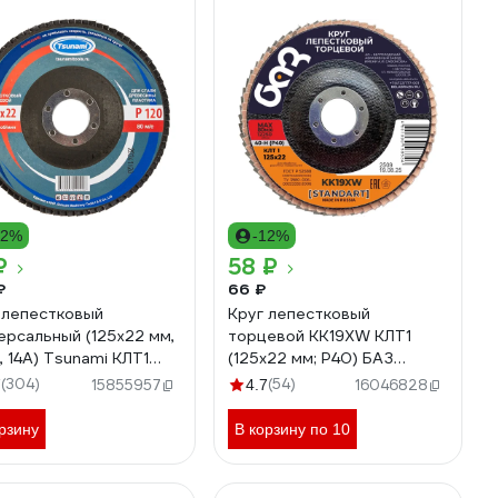
12%
-12%
₽
58 ₽
₽
66 ₽
 лепестковый
Круг лепестковый
ерсальный (125х22 мм,
торцевой KK19XW КЛТ1
, 14А) Tsunami КЛТ1
(125х22 мм; P40) БАЗ
100000012582
960000026621
(304)
(54)
7
15855957
4.7
16046828
рзину
В корзину по 10