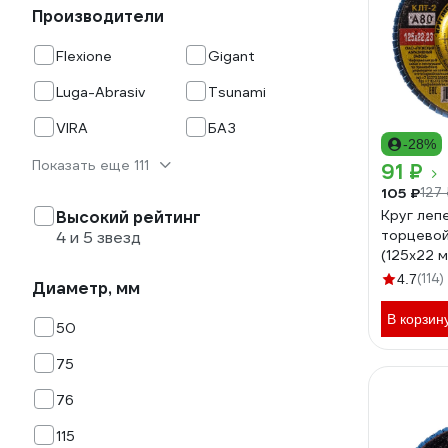
Производители
Flexione
Gigant
Luga-Abrasiv
Tsunami
VIRA
БАЗ
-28%
Показать еще 111
91 ₽
105 ₽
127 
Круг леп
Высокий рейтинг
торцевой
4 и 5 звезд
(125х22 м
Р80) ЛУГ
(114)
4.7
Диаметр, мм
В корзин
50
75
76
115