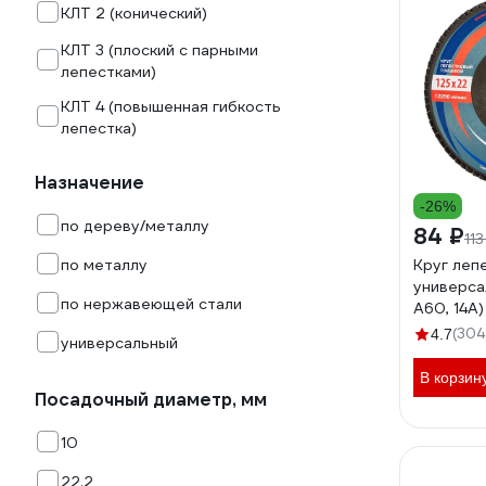
КЛТ 2 (конический)
КЛТ 3 (плоский с парными
лепестками)
КЛТ 4 (повышенная гибкость
лепестка)
Назначение
-26%
по дереву/металлу
84 ₽
113
по металлу
Круг леп
универса
по нержавеющей стали
А60, 14А
D961000
(304
4.7
универсальный
В корзин
Посадочный диаметр, мм
10
22.2