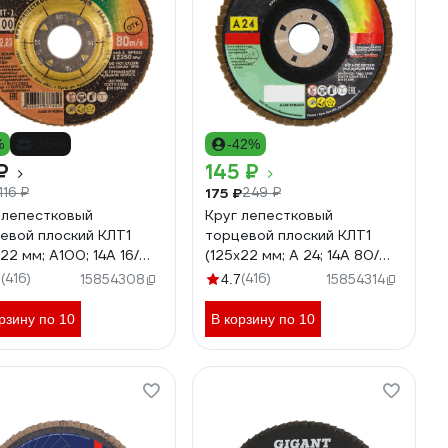
%
-35%
-42%
₽
145 ₽
175 ₽
116 ₽
249 ₽
 лепестковый
Круг лепестковый
евой плоский КЛТ1
торцевой плоский КЛТ1
22 мм; А100; 14А 16/
(125х22 мм; А 24; 14А 80/
) Луга 4603347337950
Р24) Луга 4603347338018
(416)
(416)
7
15854308
4.7
15854314
рзину по 10
В корзину по 10