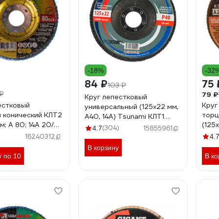
-18%
-32
84 ₽
75 
103 ₽
79 ₽
₽
Круг лепестковый
естковый
Круг
универсальный (125х22 мм,
 конический КЛТ2
торц
А40, 14А) Tsunami КЛТ1
м; А 80; 14А 20/
(125х
D96100000012540
(304)
4.7
15855961
А 4603347277133
Р100
16240312
4.
В корзину
у по 10
В ко