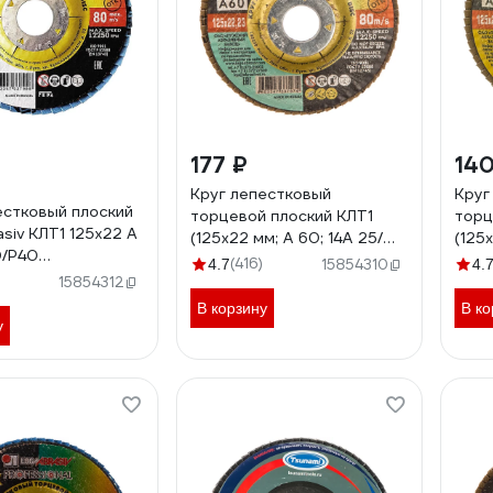
177 ₽
14
Круг лепестковый
Круг
естковый плоский
торцевой плоский КЛТ1
торц
siv КЛТ1 125х22 А
(125х22 мм; А 60; 14А 25/
(125
0/Р40
Р60) Луга 4603347337974
20/P
(416)
4.7
15854310
4.
337998
4603
15854312
22140400
В корзину
В ко
у