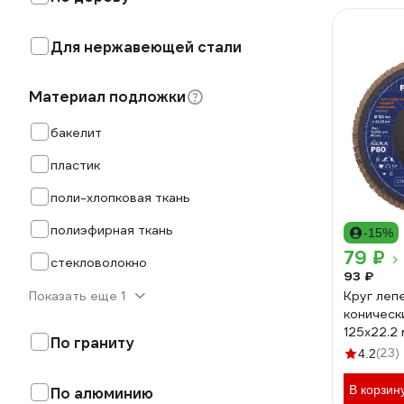
Для нержавеющей стали
Материал подложки
бакелит
пластик
поли-хлопковая ткань
полиэфирная ткань
-15%
79 ₽
стекловолокно
93 ₽
Показать еще 1
Круг леп
конически
125x22.2
По граниту
100005
(23)
4.2
В корзин
По алюминию