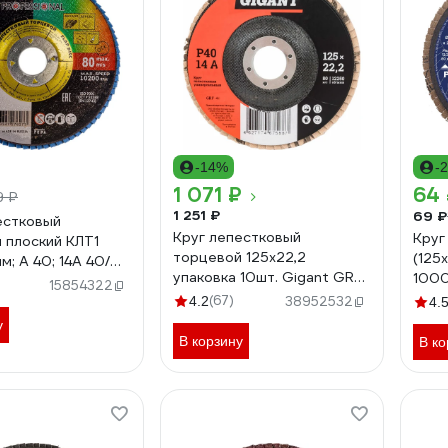
-14%
-
1 071 ₽
64
9 ₽
1 251 ₽
69 ₽
естковый
Круг лепестковый
Круг
 плоский КЛТ1
торцевой 125x22,2
(125х
м; А 40; 14А 40/
упаковка 10шт. Gigant GRF-
100
а 4603347276273
15854322
40-10
(67)
4.2
38952532
4.
у
В корзину
В ко