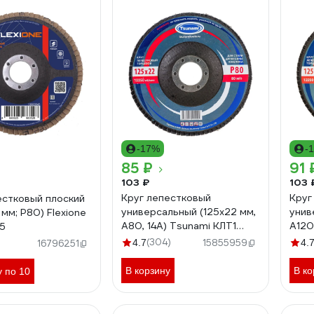
-17%
-
85 ₽
91 
103 ₽
103 
Круг лепестковый
Круг
естковый плоский
универсальный (125х22 мм,
унив
 мм; Р80) Flexione
А80, 14А) Tsunami КЛТ1
А120
5
D96100000012580
D96
(304)
4.7
15855959
4.
16796251
В корзину
В ко
у по 10