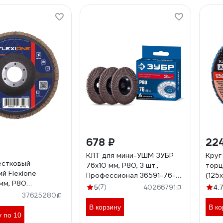
678 ₽
22
КЛТ для мини-УШМ ЗУБР
Круг
естковый
76x10 мм, P80, 3 шт.,
торц
й Flexione
Профессионал 36591-76-
(125х
 мм, Р80
80-H3
Р50)
(7)
5
40266791
4.
08
37625280
В корзину
В ко
у по 10