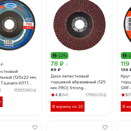
-12%
-
78 ₽
119
 ₽
89 ₽
139 
естковый
Диск лепестковый
Круг
льный (125х22 мм,
торцевой абразивный (125
торц
) Tsunami КЛТ1
мм; Р80) Strong
GRF
00012560
)
15855960
СTУ-203125080
(44)
(
4.8
17863291
5
у
В корзину по 10
В ко