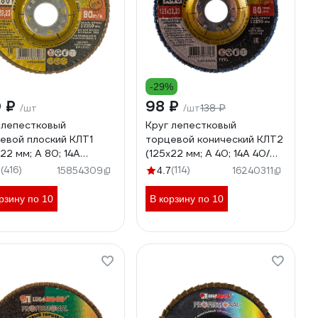
-29%
0 ₽
98 ₽
138 ₽
/шт
/шт
 лепестковый
Круг лепестковый
евой плоский КЛТ1
торцевой конический КЛТ2
х22 мм; А 80; 14А
(125х22 мм; А 40; 14А 40/
80) Луга
Р40) ЛУГА 4603347277164
(416)
(114)
7
15854309
4.7
16240311
347337967
рзину по 10
В корзину по 10