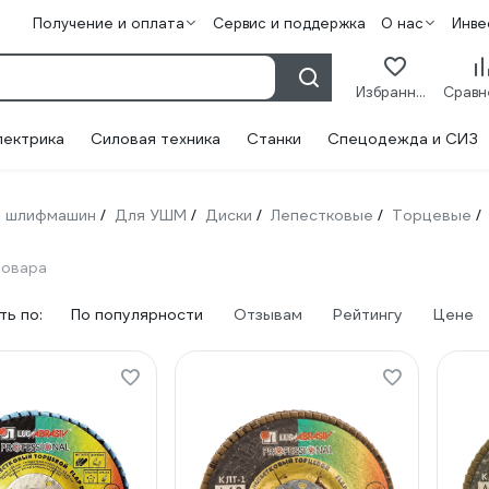
Получение и оплата
Сервис и поддержка
О нас
Инве
Избранное
лектрика
Силовая техника
Станки
Спецодежда и СИЗ
 шлифмашин
Для УШМ
Диски
Лепестковые
Торцевые
/
/
/
/
/
товара
ь по:
По популярности
Отзывам
Рейтингу
Цене