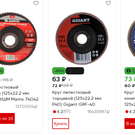
3%
-44%
-51%
-
63 ₽
73 
115 ₽
шт
72 ₽
80 ₽
128 ₽
естковый
Круг лепестковый
Круг
 (125х22.2 мм;
торцевой (125x22.2 мм;
кони
 УШМ Matrix 74042
P40) Gigant GRF-40
125x
13700514
(67)
4.2
16435887
4.
у по 10
Купить
В ко