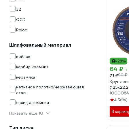
32
QCD
Roloc
Шлифовальный материал
войлок
-29%
карбид кремния
64 ₽
71 ₽
90 ₽
керамика
Круг леп
нетканое полотно/нержавеющая
(125х22.2
сталь
1000064
(94)
4.5
оксид алюминия
В корзин
Показать еще 10
Тип диска