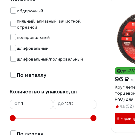
обдирочный
пильный, алмазный, зачистной,
отрезной
полировальный
шлифовальный
шлифовальный/полировальный
до -2
По металлу
96 ₽
/
Круг леп
Количество в упаковке, шт
торцевой
P40) для
от
до
(92)
4.5
В корзин
По дереву