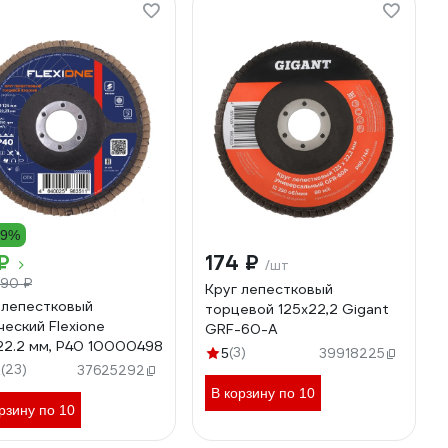
19%
₽
174 ₽
/шт
90 ₽
Круг лепестковый
 лепестковый
торцевой 125x22,2 Gigant
ческий Flexione
GRF-60-А
22.2 мм, Р40 10000498
(3)
5
39918225
(23)
2
37625292
В корзину по 10
рзину по 10