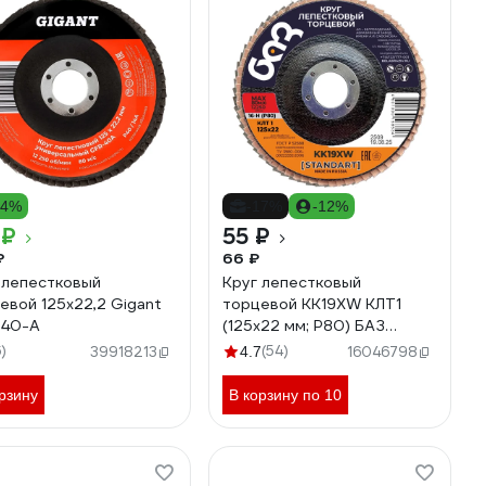
14%
-17%
-12%
 ₽
55 ₽
₽
66 ₽
 лепестковый
Круг лепестковый
евой 125x22,2 Gigant
торцевой KK19XW КЛТ1
-40-А
(125х22 мм; P80) БАЗ
960000026079
6)
(54)
39918213
4.7
16046798
рзину
В корзину по 10