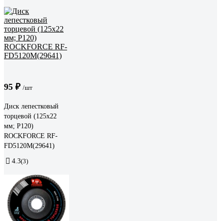
95 ₽
/шт
Диск лепестковый
торцевой (125х22
мм; P120)
ROCKFORCE RF-
FD5120M(29641)
4.3
(3)