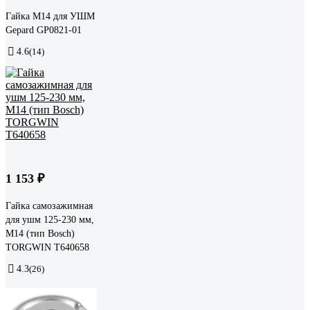
Гайка М14 для УШМ
Gepard GP0821-01
4.6
(14)
1 153 ₽
Гайка самозажимная
для ушм 125-230 мм,
М14 (тип Bosch)
TORGWIN T640658
4.3
(26)