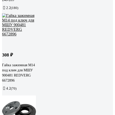
2.2
(180)
308 ₽
Гайка зажимная М14
под ключ для МШУ
900481 REDVERG
6672896
4.2
(70)