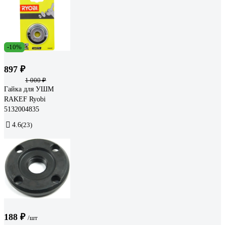
-10%
897 ₽
1 000 ₽
Гайка для УШМ
RAKEF Ryobi
5132004835
4.6
(23)
188 ₽
/шт