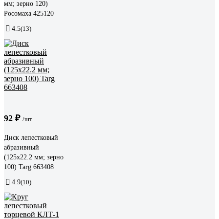
мм; зерно 120)
Росомаха 425120
4.5
(13)
92 ₽
/шт
Диск лепестковый
абразивный
(125х22.2 мм; зерно
100) Targ 663408
4.9
(10)