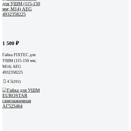
1 500 ₽
Гайка FIXTEC для
УШМ (115-150 мм;
М14) AEG
4932358225
4.5
(292)