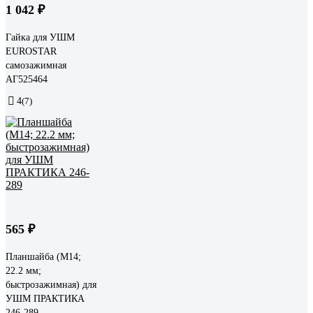
1 042 ₽
Гайка для УШМ
EUROSTAR
самозажимная
АГ525464
4
(7)
565 ₽
Планшайба (М14;
22.2 мм;
быстрозажимная) для
УШМ ПРАКТИКА
246-289