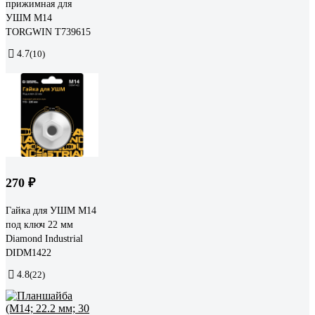
прижимная для
УШМ М14
TORGWIN T739615
4.7
(10)
270 ₽
Гайка для УШМ М14
под ключ 22 мм
Diamond Industrial
DIDM1422
4.8
(22)