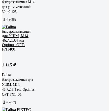
быстрозажимная M14
для ушм vertextools
30-40-125
4.9
(38)
1 115 ₽
Гайка
быстрозажимная для
УШМ, М14,
46.7x13.4 мм Optimus
OPT-FN1400
4.7
(17)