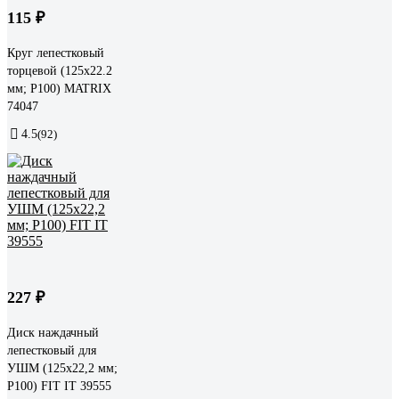
115 ₽
Круг лепестковый
торцевой (125х22.2
мм; P100) MATRIX
74047
4.5
(92)
227 ₽
Диск наждачный
лепестковый для
УШМ (125х22,2 мм;
Р100) FIT IT 39555