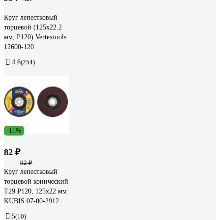
Круг лепестковый
торцевой (125х22.2
мм; Р120) Vertextools
12600-120
4.6
(254)
-11%
82 ₽
92 ₽
Круг лепестковый
торцевой конический
Т29 Р120, 125х22 мм
KUBIS 07-00-2912
5
(10)