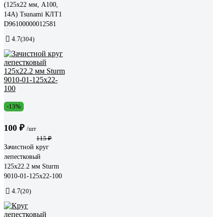
(125х22 мм, А100,
14А) Tsunami КЛТ1
D96100000012581
4.7
(304)
-13%
100 ₽
/шт
115 ₽
Зачистной круг
лепестковый
125х22.2 мм Sturm
9010-01-125x22-100
4.7
(20)