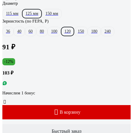
Диаметр
115 мм
125 мм
150 мм
Зернистость (по FEPA, P)
36
40
60
80
100
120
150
180
240
91 ₽
-12%
103 ₽
Начислим 1 бонус
В корзину
Быстрый заказ