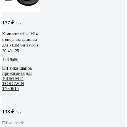
177 ₽
/шт
Комплект гайка М14
с опорным фланцем
для УШМ vertextools
20-40-125
3.9
(69)
138 ₽
/шт
Гайка-шайба