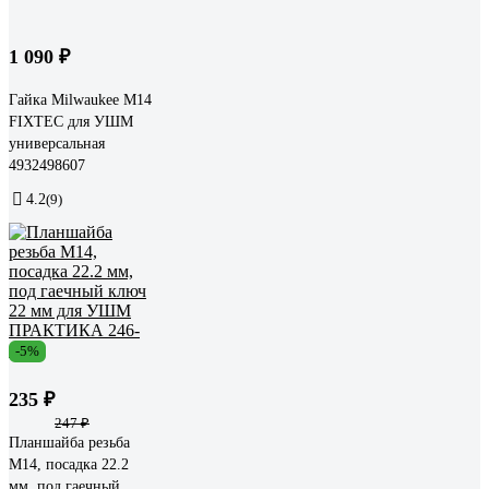
1 090 ₽
Гайка Milwaukee M14
FIXTEC для УШМ
универсальная
4932498607
4.2
(9)
-5%
235 ₽
247 ₽
Планшайба резьба
М14, посадка 22.2
мм, под гаечный