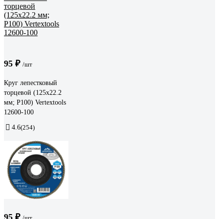
95 ₽
/шт
Круг лепестковый
торцевой (125х22.2
мм; Р100) Vertextools
12600-100
4.6
(254)
95 ₽
/шт