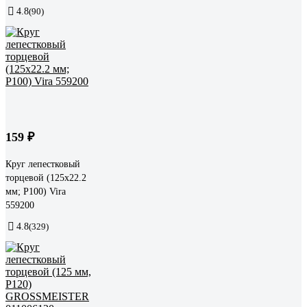
4.8
(90)
159 ₽
Круг лепестковый
торцевой (125х22.2
мм; P100) Vira
559200
4.8
(329)