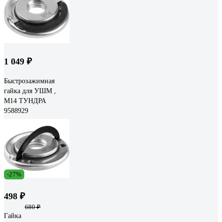
1 049 ₽
Быстрозажимная
гайка для УШМ ,
М14 ТУНДРА
9588929
-27%
498 ₽
680 ₽
Гайка