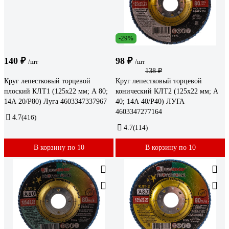
-29%
140 ₽
98 ₽
/шт
/шт
138 ₽
Круг лепестковый торцевой
Круг лепестковый торцевой
плоский КЛТ1 (125х22 мм; А 80;
конический КЛТ2 (125х22 мм; А
14А 20/P80) Луга 4603347337967
40; 14А 40/Р40) ЛУГА
4603347277164
4.7
(416)
4.7
(114)
В корзину по 10
В корзину по 10