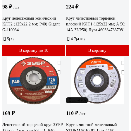
98 ₽
224 ₽
/шт
Круг лепестковый конический
Круг лепестковый торцевой
КЛТ2 (125x22.2 мм; P40) Gigant
плоский КЛТ1 (125х22 мм; А 50;
G-110034
14А 32/Р50) Луга 4603347337981
5
(3)
4.7
(416)
В корзину по 10
В корзину
до -19%
169 ₽
110 ₽
/шт
Лепестковый торцевой круг ЗУБР
Круг зачистной лепестковый
125x22,2 мм, тип КЛТ 1, P40
STURM 9010-01-125x22-80