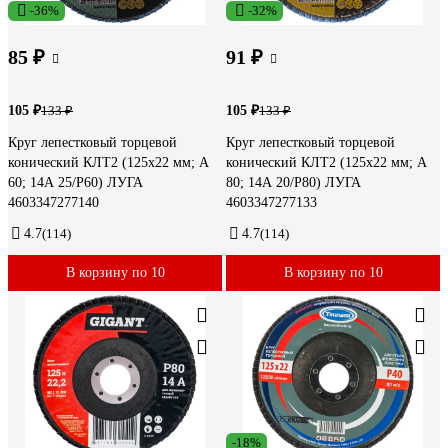
-36%
-32%
85 ₽
91 ₽
105 ₽
105 ₽
133 ₽
133 ₽
Круг лепестковый торцевой
Круг лепестковый торцевой
конический КЛТ2 (125х22 мм; А
конический КЛТ2 (125х22 мм; А
60; 14А 25/Р60) ЛУГА
80; 14А 20/Р80) ЛУГА
4603347277140
4603347277133
4.7
(114)
4.7
(114)
В корзину по 10
В корзину по 10
-18%