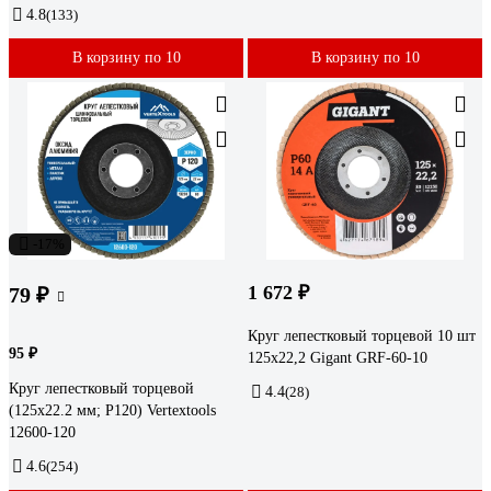
4.8
(133)
В корзину по 10
В корзину по 10
-17%
1 672 ₽
79 ₽
Круг лепестковый торцевой 10 шт
95 ₽
125x22,2 Gigant GRF-60-10
Круг лепестковый торцевой
4.4
(28)
(125х22.2 мм; Р120) Vertextools
12600-120
4.6
(254)