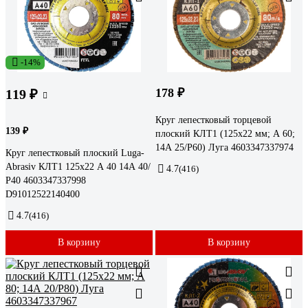
-14%
178 ₽
119 ₽
Круг лепестковый торцевой
139 ₽
плоский КЛТ1 (125х22 мм; А 60;
14А 25/Р60) Луга 4603347337974
Круг лепестковый плоский Luga-
Abrasiv КЛТ1 125х22 А 40 14А 40/
4.7
(416)
Р40 4603347337998
D91012522140400
4.7
(416)
В корзину
В корзину