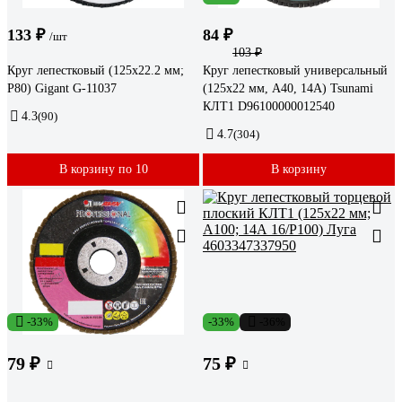
133 ₽
84 ₽
/шт
103 ₽
Круг лепестковый (125x22.2 мм;
Круг лепестковый универсальный
P80) Gigant G-11037
(125х22 мм, А40, 14А) Tsunami
КЛТ1 D96100000012540
4.3
(90)
4.7
(304)
В корзину по 10
В корзину
-33%
-33%
-36%
79 ₽
75 ₽