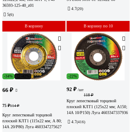
36593-125-40_z01
4.7
(20)
5
(6)
В корзину
В корзину по 10
-34%
-42%
-22%
92 ₽
66 ₽
/шт
118 ₽
Круг лепестковый торцевой
75 ₽
114 ₽
плоский КЛТ1 (125х22 мм; А150;
14А 10/Р150) Луга 4603347337936
Круг лепестковый торцевой
плоский КЛТ1 (115х22 мм; А 80;
4.7
(416)
14А 20/Р80) Луга 4603347275627