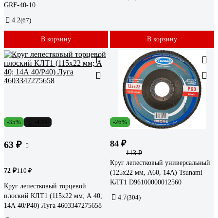
GRF-40-10
4.2
(67)
В корзину
В корзину
-35%
-43%
-26%
84 ₽
63 ₽
113 ₽
Круг лепестковый универсальный
72 ₽
110 ₽
(125х22 мм, А60, 14А) Tsunami
КЛТ1 D96100000012560
Круг лепестковый торцевой
плоский КЛТ1 (115х22 мм; А 40;
4.7
(304)
14А 40/Р40) Луга 4603347275658