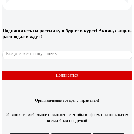
Саргсян Баграт Карлоси
11.12.2020
Цена качество
Подпишитесь
на рассылку
и будьте в курсе! Акции, скидки,
14 отзывов
распродажи ждут!
Отзыв о лепестковом круге 3М Cubitron – II
967A, конический, 125 мм х 22 мм, 60+
7100011144
Голубцов Дмитрий Андреевич
11.12.2017
Подписаться
Быстро есть металл. Медленно изнашивается.
Оригинальные товары с гарантией!
Установите мобильное приложение, чтобы информация по заказам
всегда была под рукой