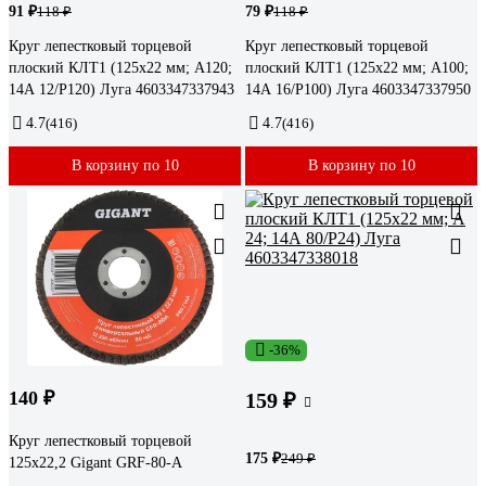
91 ₽
79 ₽
118 ₽
118 ₽
Круг лепестковый торцевой
Круг лепестковый торцевой
плоский КЛТ1 (125х22 мм; А120;
плоский КЛТ1 (125х22 мм; А100;
14А 12/Р120) Луга 4603347337943
14А 16/Р100) Луга 4603347337950
4.7
(416)
4.7
(416)
В корзину по 10
В корзину по 10
-36%
140 ₽
159 ₽
Круг лепестковый торцевой
175 ₽
249 ₽
125x22,2 Gigant GRF-80-А