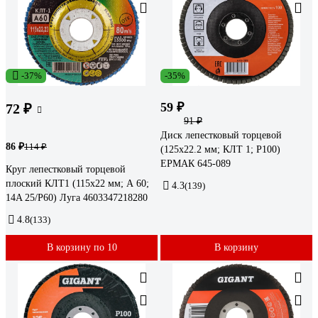
-37%
-35%
59 ₽
72 ₽
91 ₽
Диск лепестковый торцевой
86 ₽
114 ₽
(125х22.2 мм; КЛТ 1; Р100)
ЕРМАК 645-089
Круг лепестковый торцевой
плоский КЛТ1 (115х22 мм; А 60;
4.3
(139)
14A 25/Р60) Луга 4603347218280
4.8
(133)
В корзину по 10
В корзину