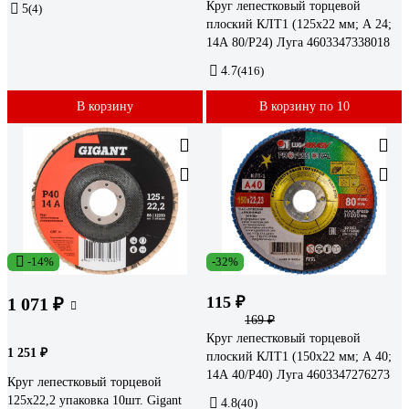
Круг лепестковый торцевой
5
(4)
плоский КЛТ1 (125х22 мм; А 24;
14А 80/Р24) Луга 4603347338018
4.7
(416)
В корзину
В корзину по 10
-14%
-32%
115 ₽
1 071 ₽
169 ₽
Круг лепестковый торцевой
1 251 ₽
плоский КЛТ1 (150х22 мм; А 40;
14А 40/Р40) Луга 4603347276273
Круг лепестковый торцевой
125x22,2 упаковка 10шт. Gigant
4.8
(40)