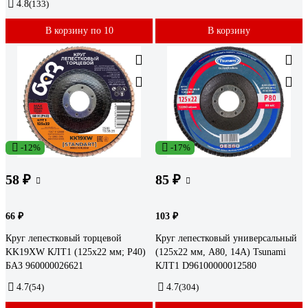
4.8
(133)
В корзину по 10
В корзину
-12%
-17%
58 ₽
85 ₽
66 ₽
103 ₽
Круг лепестковый торцевой
Круг лепестковый универсальный
KK19XW КЛТ1 (125х22 мм; P40)
(125х22 мм, А80, 14А) Tsunami
БАЗ 960000026621
КЛТ1 D96100000012580
4.7
(54)
4.7
(304)