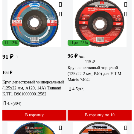
-12%
до -23%
96 ₽
91 ₽
/шт
115 ₽
Круг лепестковый торцевой
103 ₽
(125х22.2 мм; P40) для УШМ
Matrix 74042
Круг лепестковый универсальный
(125х22 мм, А120, 14А) Tsunami
4.5
(92)
КЛТ1 D96100000012582
4.7
(304)
В корзину
В корзину по 10