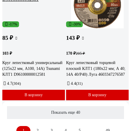
-17%
-30%
85 ₽
143 ₽
103 ₽
170 ₽
205 ₽
Круг лепестковый универсальный
Круг лепестковый торцевой
(125х22 мм, А100, 14А) Tsunami
плоский КЛТ1 (180х22 мм; А 40;
КЛТ1 D96100000012581
14А 40/Р40) Луга 4603347276587
4.7
(304)
4.4
(31)
В корзину
В корзину
Показать еще 40
1
2
3
4
5
...
49