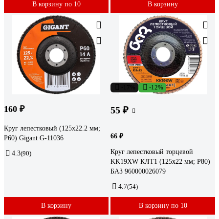
В корзину по 10
В корзину
-17%
-12%
160 ₽
55 ₽
Круг лепестковый (125x22.2 мм;
66 ₽
P60) Gigant G-11036
Круг лепестковый торцевой
4.3
(90)
KK19XW КЛТ1 (125х22 мм; P80)
БАЗ 960000026079
4.7
(54)
В корзину
В корзину по 10