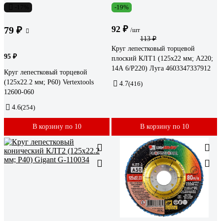
-17%
-19%
92 ₽
79 ₽
/шт
113 ₽
Круг лепестковый торцевой
95 ₽
плоский КЛТ1 (125х22 мм; А220;
14А 6/Р220) Луга 4603347337912
Круг лепестковый торцевой
(125х22.2 мм; Р60) Vertextools
4.7
(416)
12600-060
4.6
(254)
В корзину по 10
В корзину по 10