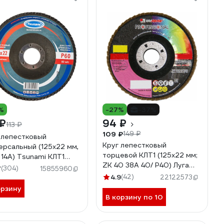
%
-27%
-37%
 ₽
94 ₽
113 ₽
109 ₽
149 ₽
 лепестковый
Круг лепестковый
ерсальный (125х22 мм,
торцевой КЛТ1 (125x22 мм;
 14А) Tsunami КЛТ1
ZK 40 38А 40/ Р40) Луга
100000012560
7
(304)
15855960
4603347224878
4.9
(42)
22122573
орзину
В корзину по 10