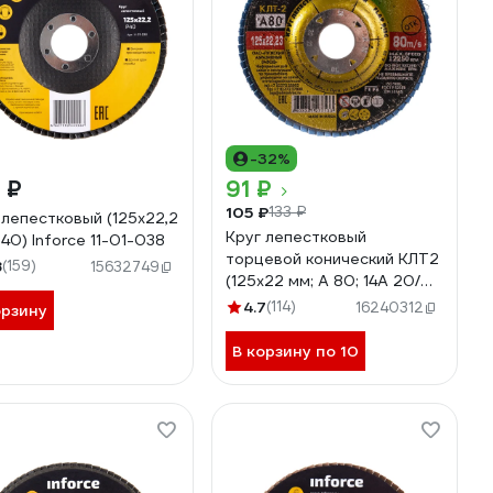
-32%
 ₽
91 ₽
105 ₽
133 ₽
 лепестковый (125х22,2
Круг лепестковый
P40) Inforce 11-01-038
торцевой конический КЛТ2
8
(159)
15632749
(125х22 мм; А 80; 14А 20/
Р80) ЛУГА 4603347277133
4.7
(114)
16240312
орзину
В корзину по 10