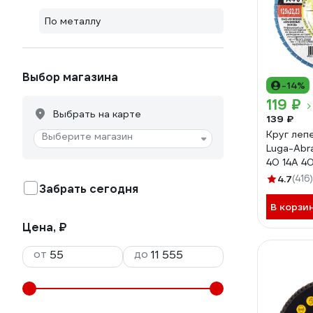
По металлу
Выбор магазина
-14%
119 ₽
Выбрать на карте
139 ₽
Круг леп
Выберите магазин
Luga-Abra
40 14А 4
4603347
4.7
(416)
Забрать сегодня
D910125
В корзи
Цена, ₽
от
до