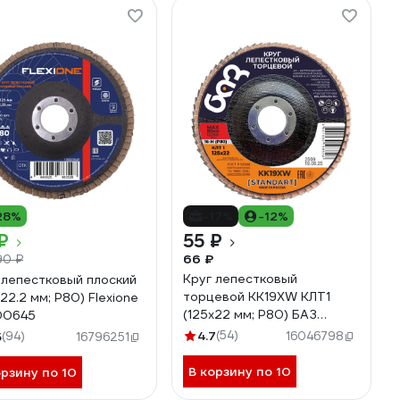
28%
-17%
-12%
₽
55 ₽
66 ₽
90 ₽
Круг лепестковый
 лепестковый плоский
торцевой KK19XW КЛТ1
х22.2 мм; Р80) Flexione
(125х22 мм; P80) БАЗ
00645
960000026079
4.7
(54)
5
(94)
16046798
16796251
В корзину по 10
орзину по 10