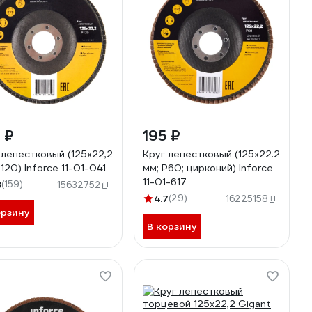
 ₽
195 ₽
 лепестковый (125х22,2
Круг лепестковый (125x22.2
120) Inforce 11-01-041
мм; P60; цирконий) Inforce
11-01-617
8
(159)
15632752
4.7
(29)
16225158
орзину
В корзину