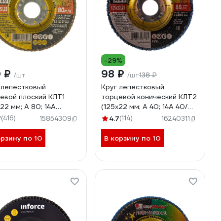
-29%
0 ₽
98 ₽
138 ₽
/шт
/шт
 лепестковый
Круг лепестковый
евой плоский КЛТ1
торцевой конический КЛТ2
х22 мм; А 80; 14А
(125х22 мм; А 40; 14А 40/
80) Луга
Р40) ЛУГА 4603347277164
7
(416)
4.7
(114)
15854309
16240311
347337967
орзину по 10
В корзину по 10