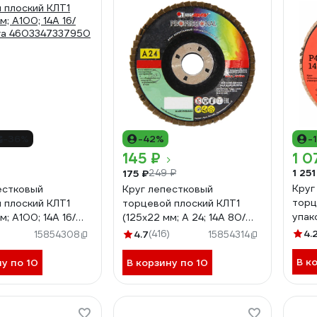
-36%
-42%
-
145 ₽
1 0
1 251
175 ₽
249 ₽
Круг
естковый
Круг лепестковый
торц
 плоский КЛТ1
торцевой плоский КЛТ1
упак
м; А100; 14А 16/
(125х22 мм; А 24; 14А 80/
40-1
га 4603347337950
Р24) Луга 4603347338018
4.
4.7
(416)
15854308
15854314
В к
ну по 10
В корзину по 10