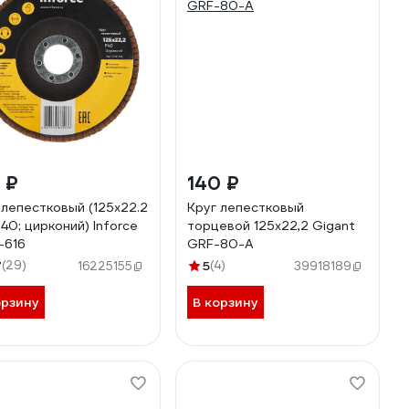
 ₽
140 ₽
 лепестковый (125x22.2
Круг лепестковый
P40; цирконий) Inforce
торцевой 125x22,2 Gigant
-616
GRF-80-А
7
(29)
5
(4)
16225155
39918189
орзину
В корзину