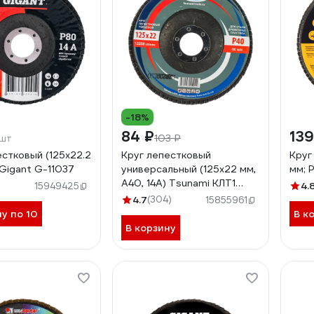
-18%
84 ₽
139
103 ₽
/шт
естковый (125x22.2
Круг лепестковый
Круг
 Gigant G-11037
универсальный (125х22 мм,
мм; P
А40, 14А) Tsunami КЛТ1
4.
15949425
D96100000012540
4.7
(304)
15855961
ну по 10
В к
В корзину