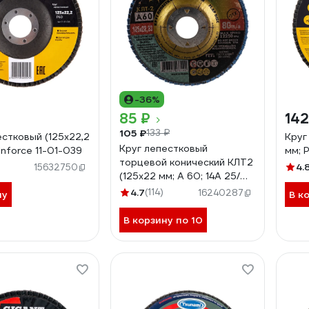
-36%
85 ₽
142
105 ₽
133 ₽
естковый (125х22,2
Круг
Круг лепестковый
Inforce 11-01-039
мм; 
торцевой конический КЛТ2
)
4.
15632750
(125х22 мм; А 60; 14А 25/
Р60) ЛУГА 4603347277140
4.7
(114)
16240287
ну
В к
В корзину по 10