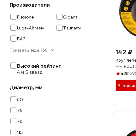
Производители
Flexione
Gigant
Luga-Abrasiv
Tsunami
БАЗ
Показать еще 158
142 ₽
Круг леп
Высокий рейтинг
мм; P60) 
4 и 5 звезд
4.8
(159
В корзи
Диаметр, мм
50
75
76
115