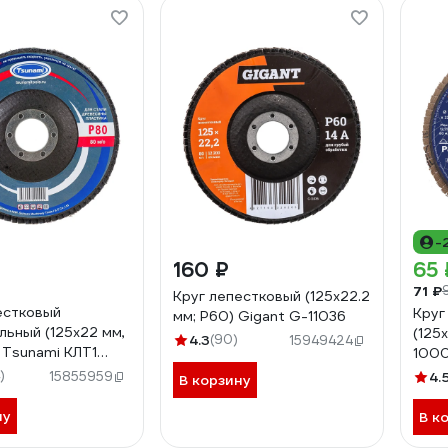
-
160 ₽
65 
71 ₽
Круг лепестковый (125x22.2
естковый
Круг
мм; P60) Gigant G-11036
льный (125х22 мм,
(125
4.3
(90)
15949424
) Tsunami КЛТ1
100
00012580
)
15855959
4.
В корзину
ну
В к