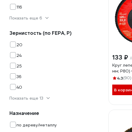
116
Показать еще 6
Зернистость (по FEPA, P)
20
24
133 ₽
Круг леп
25
мм; P80)
36
4.3
(90)
40
В корзи
Показать еще 13
Назначение
по дереву/металлу