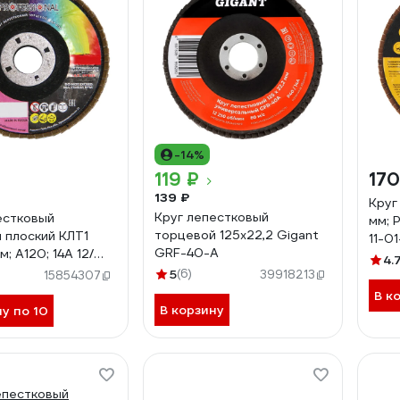
-14%
119 ₽
170
139 ₽
Круг
Круг лепестковый
естковый
мм; 
торцевой 125x22,2 Gigant
 плоский КЛТ1
11-01
GRF-40-А
м; А120; 14А 12/
4.
га 4603347337943
5
(6)
39918213
15854307
В к
В корзину
ну по 10