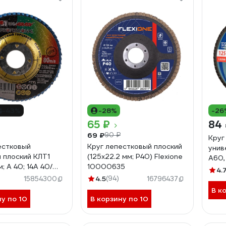
-43%
-28%
-26
65 ₽
84
69 ₽
90 ₽
Круг
естковый
Круг лепестковый плоский
унив
 плоский КЛТ1
(125х22.2 мм; Р40) Flexione
А60,
м; А 40; 14А 40/
10000635
D96
4.
а 4603347275658
4.5
(94)
15854300
16796437
В к
ну по 10
В корзину по 10