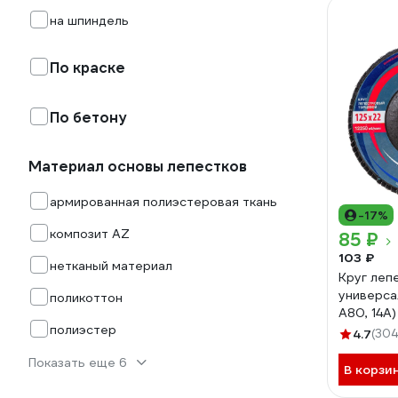
на шпиндель
По краске
По бетону
Материал основы лепестков
армированная полиэстеровая ткань
-17%
композит AZ
85 ₽
103 ₽
нетканый материал
Круг леп
универса
поликоттон
А80, 14А
полиэстер
D961000
4.7
(304
Показать еще 6
В корзи