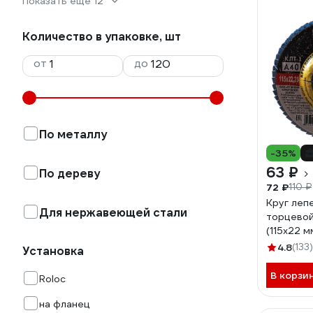
Показать еще 12
Количество в упаковке, шт
от
до
По металлу
-35%
63 ₽
По дереву
72 ₽
110 ₽
Круг леп
Для нержавеющей стали
торцевой
(115х22 м
Р40) Луг
4.8
(133)
Установка
В корзи
Roloc
на фланец