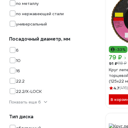
по металлу
по нержавеющей стали
универсальный
Посадочный диаметр, мм
-33%
6
79 ₽
10
91 ₽
118 ₽
Круг леп
16
торцевой
22.2
(125х22 м
Р120) Лу
4.7
(416)
22.2/X-LOCK
В корзи
Показать еще 6
Тип диска