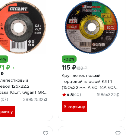
14%
-32%
71 ₽
115 ₽
169 ₽
 ₽
Круг лепестковый
 лепестковый
торцевой плоский КЛТ1
евой 125x22,2
(150х22 мм; А 40; 14А 40/
овка 10шт. Gigant GRF-
Р40) Луга 4603347276273
4.8
(40)
15854322
0
2
(67)
38952532
В корзину
орзину