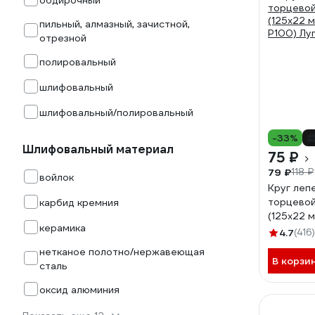
обдирочный
пильный, алмазный, зачистной,
отрезной
полировальный
шлифовальный
шлифовальный/полировальный
-33%
Шлифовальный материал
75 ₽
79 ₽
118 ₽
войлок
Круг леп
торцевой
карбид кремния
(125х22 м
керамика
Р100) Лу
4.7
(416)
нетканое полотно/нержавеющая
В корзи
сталь
оксид алюминия