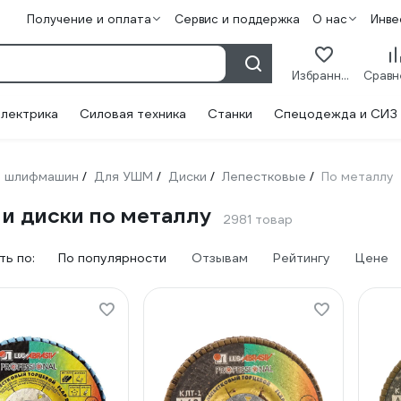
Получение и оплата
Сервис и поддержка
О нас
Инве
Избранное
лектрика
Силовая техника
Станки
Спецодежда и СИЗ
 шлифмашин
Для УШМ
Диски
Лепестковые
По металлу
/
/
/
/
и диски по металлу
2981 товар
ь по:
По популярности
Отзывам
Рейтингу
Цене