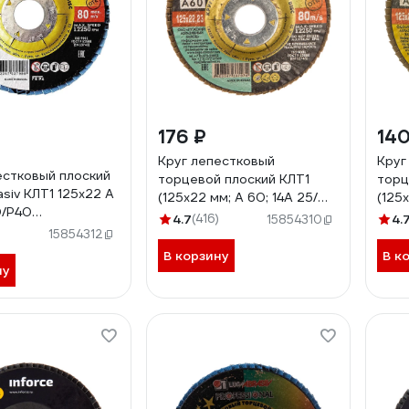
176 ₽
14
Круг лепестковый
Круг
естковый плоский
торцевой плоский КЛТ1
торц
siv КЛТ1 125х22 А
(125х22 мм; А 60; 14А 25/
(125
0/Р40
Р60) Луга 4603347337974
20/P
4.7
(416)
4.
15854310
337998
4603
15854312
22140400
В корзину
В к
ну