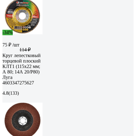
-34%
75 ₽
/шт
114 ₽
Круг лепестковый
торцевой плоский
КЛТ1 (115х22 мм;
А 80; 14А 20/Р80)
Луга
4603347275627
4.8
(133)