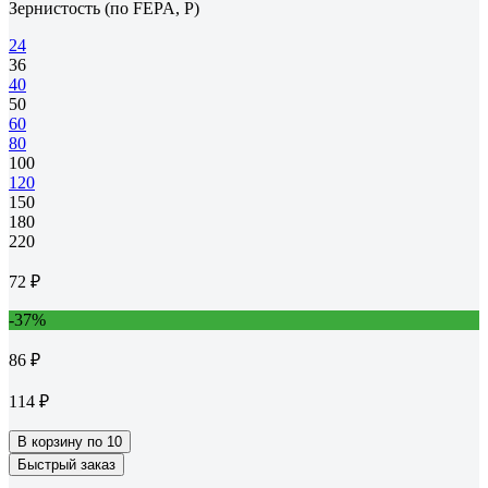
Зернистость (по FEPA, P)
24
36
40
50
60
80
100
120
150
180
220
72 ₽
-37%
86 ₽
114 ₽
В корзину по 10
Быстрый заказ