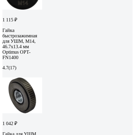
1 115 ₽
Гайка
быстрозажимная
для УШМ, М14,
46.7x13.4 мм
Optimus OPT-
FN1400
4.7
(17)
1 042 ₽
Гайка для УШМ