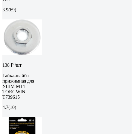
3.9
(69)
138 ₽
/шт
Гайка-шайба
прижимная для
УШМ М14
TORGWIN
T739615
4.7
(10)