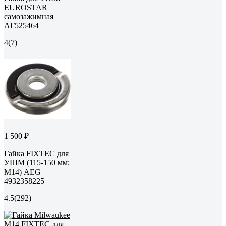
EUROSTAR
самозажимная
АГ525464
4
(7)
1 500 ₽
Гайка FIXTEC для
УШМ (115-150 мм;
М14) AEG
4932358225
4.5
(292)