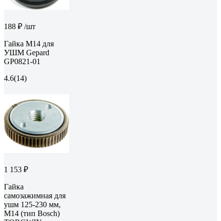
188 ₽
/шт
Гайка М14 для
УШМ Gepard
GP0821-01
4.6
(14)
1 153 ₽
Гайка
самозажимная для
ушм 125-230 мм,
М14 (тип Bosch)