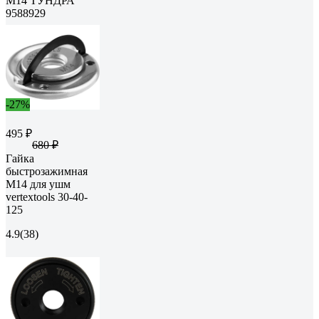
М14 ТУНДРА
9588929
-27%
495 ₽
680 ₽
Гайка
быстрозажимная
M14 для ушм
vertextools 30-40-
125
4.9
(38)