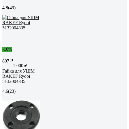
4.8
(49)
-10%
897 ₽
1 000 ₽
Гайка для УШМ
RAKEF Ryobi
5132004835
4.6
(23)