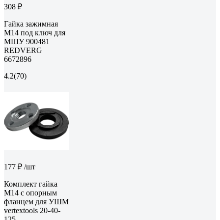
308 ₽
Гайка зажимная
М14 под ключ для
МШУ 900481
REDVERG
6672896
4.2
(70)
177 ₽
/шт
Комплект гайка
М14 с опорным
фланцем для УШМ
vertextools 20-40-
125