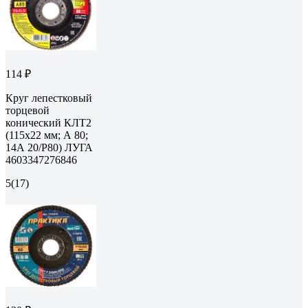
114 ₽
Круг лепестковый
торцевой
конический КЛТ2
(115х22 мм; А 80;
14А 20/Р80) ЛУГА
4603347276846
5
(17)