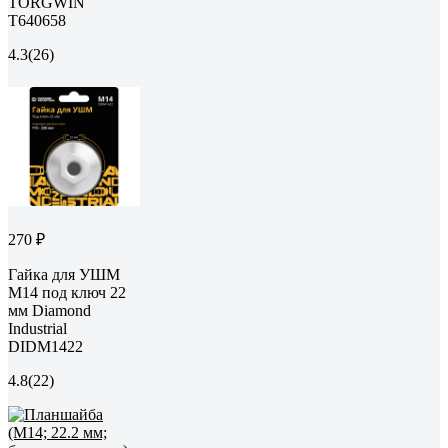
TORGWIN
T640658
4.3
(26)
270 ₽
Гайка для УШМ
М14 под ключ 22
мм Diamond
Industrial
DIDM1422
4.8
(22)