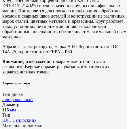
Круг лепестковый торцевой плоский КЛТ1 Луга
D91011522140250 предназначен для ручных шлифовальных
машин. Применяется для плоского шлифования, обработки
кромок и сварных швов деталей и конструкций из различных
марок сталей, цветных металлов и древесины. Круг работает
тихо, устойчиво, без прижогов, оставляя холодными
обработанные поверхности, обеспечивает максимальный съем
материала.
Абразив – электрокорунд, марка А 60. Зернистость по ГОСТ –
14А 25, зернистость по FEPA – P60.
Внимание,
изображение товара может отличаться от
реального! Верные параметры указаны в технических
характеристиках товара.
Характеристики
Тип диска
шлифовальный
Диаметр
115 мм
Тип
КЛТ 1 (плоский)
Материал подложки