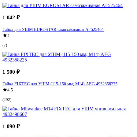
1 042 ₽
Гайка для УШМ EUROSTAR самозажимная АГ525464
4
(7)
1 500 ₽
Гайка FIXTEC для УШМ (115-150 мм; М14) AEG 4932358225
4.5
(292)
1 090 ₽