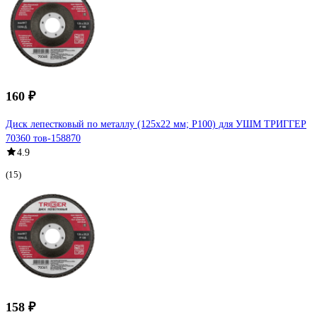
160 ₽
Диск лепестковый по металлу (125х22 мм; P100) для УШМ ТРИГГЕР
70360 тов-158870
4.9
(15)
158 ₽