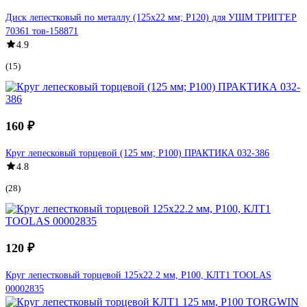
Диск лепестковый по металлу (125х22 мм; P120) для УШМ ТРИГГЕР
70361 тов-158871
4.9
(15)
160 ₽
Круг лепесковый торцевой (125 мм; Р100) ПРАКТИКА 032-386
4.8
(28)
120 ₽
Круг лепестковый торцевой 125x22.2 мм, Р100, КЛТ1 TOOLAS
00002835