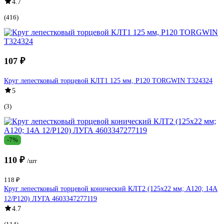
4.7
(416)
107 ₽
Круг лепестковый торцевой КЛТ1 125 мм, P120 TORGWIN T324324
5
(3)
-7%
110 ₽
/шт
118 ₽
Круг лепестковый торцевой конический КЛТ2 (125х22 мм; А120; 14А
12/Р120) ЛУГА 4603347277119
4.7