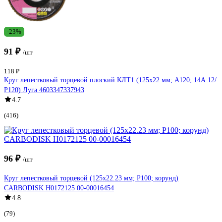
-23%
91 ₽
/шт
118 ₽
Круг лепестковый торцевой плоский КЛТ1 (125х22 мм; А120; 14А 12/
Р120) Луга 4603347337943
4.7
(416)
96 ₽
/шт
Круг лепестковый торцевой (125х22.23 мм; P100; корунд)
CARBODISK Н0172125 00-00016454
4.8
(79)