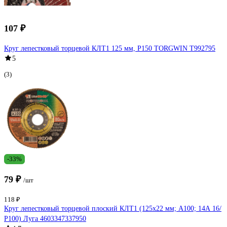
107 ₽
Круг лепестковый торцевой КЛТ1 125 мм, P150 TORGWIN T992795
5
(3)
-33%
79 ₽
/шт
118 ₽
Круг лепестковый торцевой плоский КЛТ1 (125х22 мм; А100; 14А 16/
Р100) Луга 4603347337950