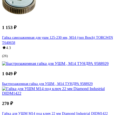
1 153 ₽
Гайка самозажимная для ушм 125-230 мм, М14 (тип Bosch) TORGWIN
T640658
4.3
(26)
1 049 ₽
Быстрозажимная гайка для УШМ , М14 ТУНДРА 9588929
270 ₽
Гайка для УШМ М14 под ключ 22 мм Diamond Industrial DIDM1422