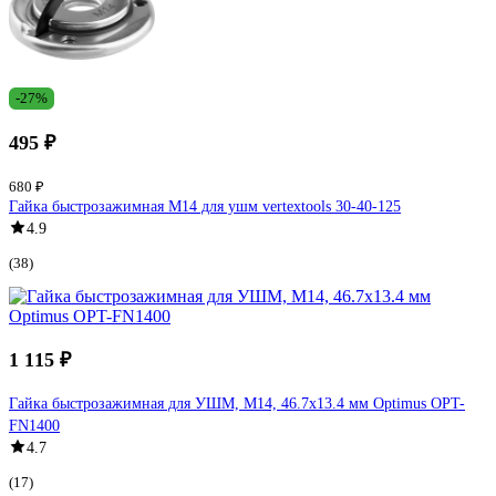
-27%
495 ₽
680 ₽
Гайка быстрозажимная M14 для ушм vertextools 30-40-125
4.9
(38)
1 115 ₽
Гайка быстрозажимная для УШМ, М14, 46.7x13.4 мм Optimus OPT-
FN1400
4.7
(17)