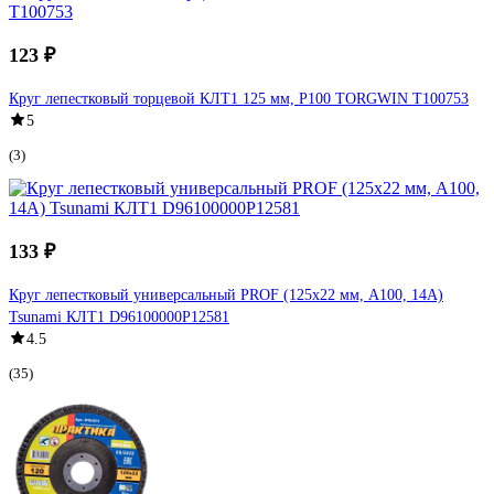
123 ₽
Круг лепестковый торцевой КЛТ1 125 мм, P100 TORGWIN T100753
5
(3)
133 ₽
Круг лепестковый универсальный PROF (125х22 мм, А100, 14А)
Tsunami КЛТ1 D96100000P12581
4.5
(35)