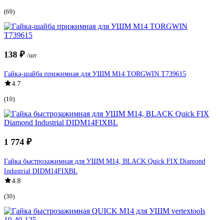
(69)
138 ₽
/шт
Гайка-шайба прижимная для УШМ М14 TORGWIN T739615
4.7
(10)
1 774 ₽
Гайка быстрозажимная для УШМ М14, BLACK Quick FIX Diamond
Industrial DIDM14FIXBL
4.8
(30)