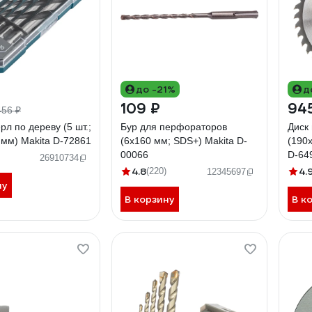
до -21%
д
109 ₽
94
456 ₽
рл по дереву (5 шт.;
Бур для перфораторов
Диск
0 мм) Makita D-72861
(6х160 мм; SDS+) Makita D-
(190х
00066
D-64
26910734
4.8
4.
(220)
12345697
ну
В корзину
В к