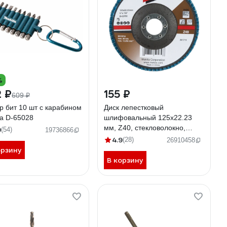
%
 ₽
155 ₽
609 ₽
р бит 10 шт с карабином
Диск лепестковый
ta D-65028
шлифовальный 125x22.23
мм, Z40, стекловолокно,
9
(54)
19736866
угловой Makita D-63781
4.9
(28)
26910458
орзину
В корзину