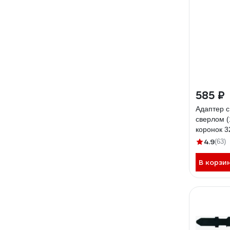
585 ₽
Адаптер 
сверлом (
коронок 3
17186
4.9
(63)
В корзи