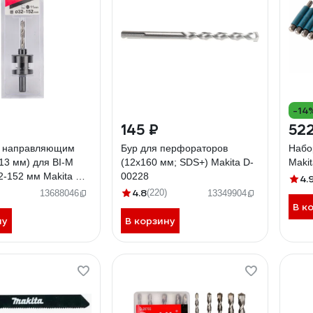
-14
145 ₽
522
с направляющим
Бур для перфораторов
Набо
13 мм) для BI-M
(12х160 мм; SDS+) Makita D-
Maki
2-152 мм Makita D-
00228
4.
4.8
(220)
13688046
13349904
В к
ну
В корзину