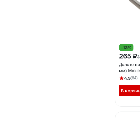
-13%
265 ₽
3
Долото пи
мм) Makit
4.9
(84)
В корзи