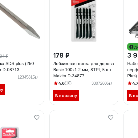
д
178 ₽
3 9
04 ₽
ка SDS-plus (250
Лобзиковая пилка для дерева
Набо
a D-08713
Basic 100x1.2 мм, 8TPI, 5 шт
перф
Makita D-34877
Plus)
12345815
4.6
4.
(10)
33072606
ну
В корзину
В к