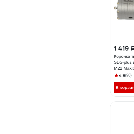
1 419 
Коронка 
SDS-plus 
M22 Makit
4.9
(90)
В корзи