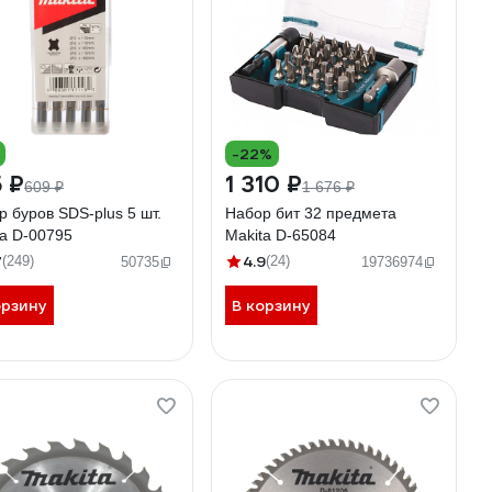
-22%
 ₽
1 310 ₽
609 ₽
1 676 ₽
 буров SDS-plus 5 шт.
Набор бит 32 предмета
ta D-00795
Makita D-65084
7
4.9
(249)
(24)
50735
19736974
орзину
В корзину