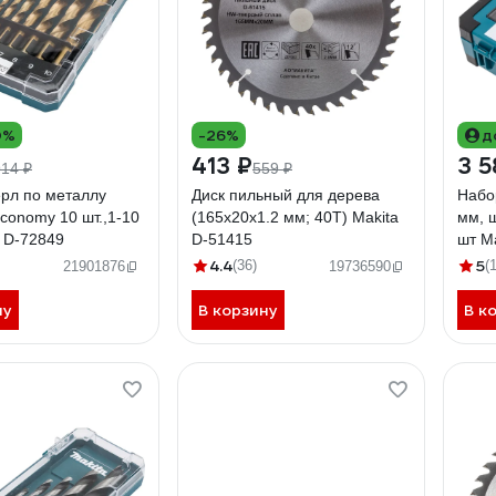
0%
-26%
д
413 ₽
3 5
914 ₽
559 ₽
рл по металлу
Диск пильный для дерева
Набо
conomy 10 шт.,1-10
(165x20x1.2 мм; 40T) Makita
мм, 
 D-72849
D-51415
шт M
4.4
5
(36)
(
21901876
19736590
ну
В корзину
В к