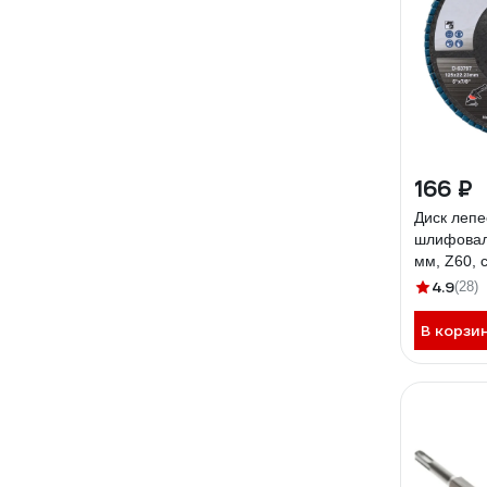
166 ₽
Диск лепе
шлифовал
мм, Z60, 
угловой M
4.9
(28)
В корзи