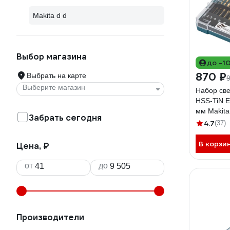
Makita d d
Выбор магазина
до -1
870 ₽
Выбрать на карте
Выберите магазин
Набор све
HSS-TiN E
мм Makita
Забрать сегодня
4.7
(37)
В корзи
Цена, ₽
от
до
Производители