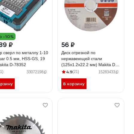
о -10%
89 ₽
56 ₽
р сверл по металлу 1-10
Диск отрезной по
шаг 0.5 мм, HSS-GS, 19
нержавеющей стали
akita D-78352
(125х1.2х22.2 мм) Makita D-
18770
4.9
11)
(21)
33072198
15283433
орзину
В корзину