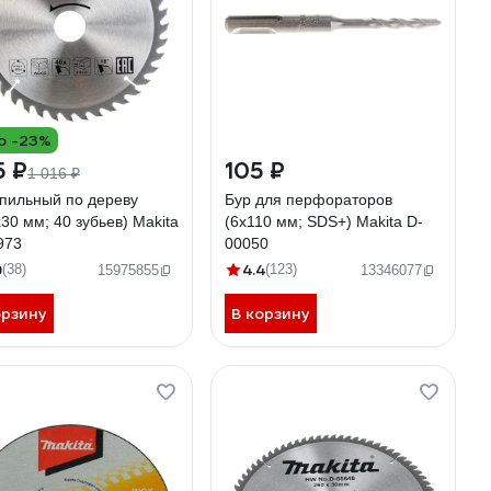
о -23%
5 ₽
105 ₽
1 016 ₽
 пильный по дереву
Бур для перфораторов
30 мм; 40 зубьев) Makita
(6х110 мм; SDS+) Makita D-
973
00050
9
4.4
(38)
(123)
15975855
13346077
орзину
В корзину