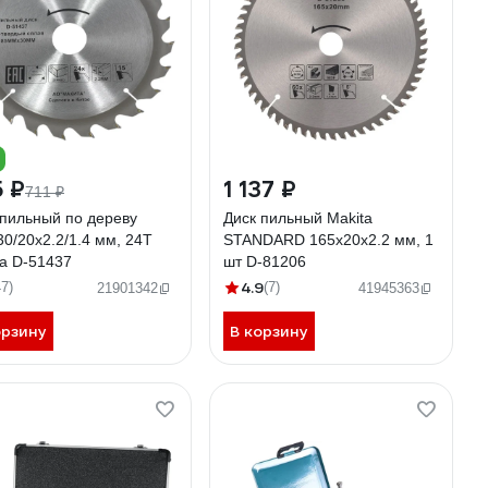
 ₽
1 137 ₽
711 ₽
 пильный по дереву
Диск пильный Makita
0/20x2.2/1.4 мм, 24T
STANDARD 165х20х2.2 мм, 1
ta D-51437
шт D-81206
4.9
47)
(7)
21901342
41945363
орзину
В корзину