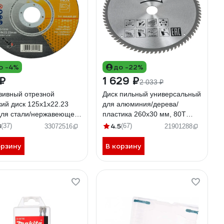
о -4%
до -22%
 ₽
1 629 ₽
2 033 ₽
зивный отрезной
Диск пильный универсальный
кий диск 125x1х22.23
для алюминия/дерева/
для стали/нержавеющей
пластика 260x30 мм, 80T
и WA46R Makita D-75530
Makita D-65648
8
4.5
(37)
(67)
33072516
21901288
орзину
В корзину