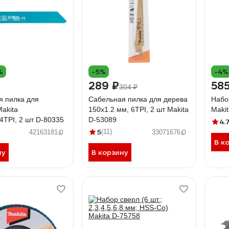
%
-5%
-4%
289 ₽
585
304 ₽
я пилка для
Сабельная пилка для дерева
Набор
akita
150x1.2 мм, 6TPI, 2 шт Makita
Maki
4TPI, 2 шт D-80335
D-53089
4.
5
(11)
42163181
33071676
В к
ну
В корзину