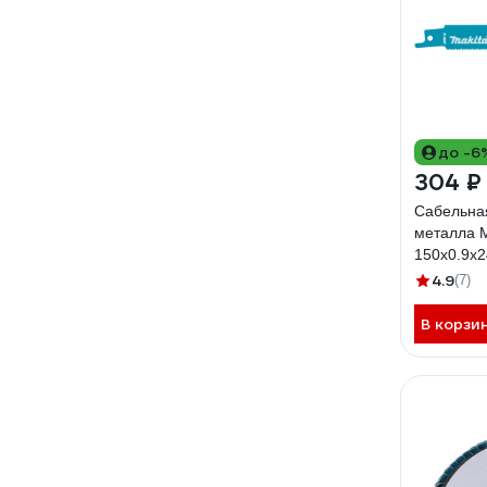
до -6
304 ₽
Сабельна
металла M
150x0.9x2
4.9
(7)
В корзи