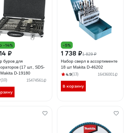
о -14%
-5%
14 ₽
1 738 ₽
1 829 ₽
р буров для
Набор сверл в ассортименте
ораторов (17 шт., SDS-
18 шт Makita D-46202
 Makita D-19180
4.9
(13)
16436001
7
(10)
15474561
В корзину
орзину