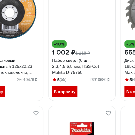
-10%
-6%
1 002 ₽
665
1 118 ₽
стковый
Набор сверл (6 шт.;
Диск
ьный 125x22.23
2,3,4,5,6,8 мм; HSS-Co)
185x3
стекловолокно,
Makita D-75758
Maki
akita D-63797
5
5
(55)
(
26910476
26910680
ну
В корзину
В к