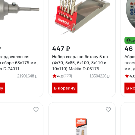
д
₽
447 ₽
46
твердосплавная
Набор сверл по бетону 5 шт.
Абра
в сборе 68x175 мм,
(4х70, 5х85, 6х100, 8х110 и
плос
a D-74011
10х110) Makita D-05175
мм, 
стал
4.8
4.
(220)
21901648
13504226
ну
В корзину
В к