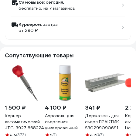
Самовывоз:
сегодня,
бесплатно
, из 7 магазинов
Курьером:
завтра,
от 290 ₽
Сопутствующие товары
1 500 ₽
4 100 ₽
341 ₽
2 2
Кернер
Аэрозоль для
Держатель для
Керн
автоматический
сверления
сверл ПРАКТИК
авто
JTC, 3927 668224
универсальный
S30299090691
Lico
Eyltool 400 мл 86
4.4
(373)
5
(1)
4.7
(47)
5
(1