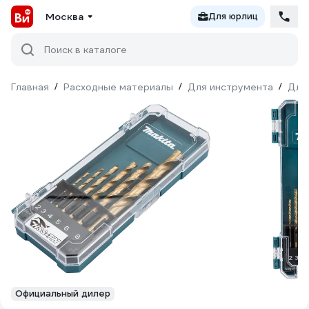
Москва
Для юрлиц
Поиск в каталоге
Главная
/
Расходные материалы
/
Для инструмента
/
Для
Официальный дилер