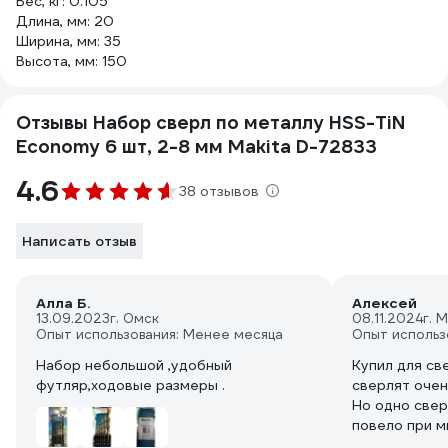
Вес, кг: 0.105
Длина, мм: 20
Ширина, мм: 35
Высота, мм: 150
Отзывы Набор сверл по металлу HSS-TiN
Economy 6 шт, 2-8 мм Makita D-72833
4.6
38 отзывов
Написать отзыв
Алла Б.
Алексей
13.09.2023
г. Омск
08.11.2024
г. 
Опыт использования: Менее месяца
Опыт использ
Набор небольшой ,удобный
Купил для св
футляр,ходовые размеры .
сверлят очен
Но одно свер
повело при м
низкой скоро