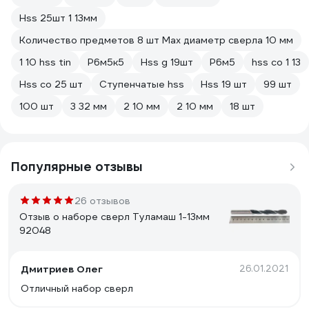
Hss 25шт 1 13мм
Количество предметов 8 шт Max диаметр сверла 10 мм
1 10 hss tin
Р6м5к5
Hss g 19шт
Р6м5
hss co 1 13
Hss co 25 шт
Ступенчатые hss
Hss 19 шт
99 шт
100 шт
3 32 мм
2 10 мм
2 10 мм
18 шт
Популярные отзывы
26 отзывов
Отзыв о наборе сверл Туламаш 1-13мм
92048
Дмитриев Олег
26.01.2021
Отличный набор сверл