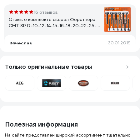
16 отзывов
Отзыв о комплекте сверел Форстнера
CMT SP D=10-12-14-15-16-18-20-22-25-
26-30-35 RH 537.000.12
Вячеслав
30.01.2019
Качество
Только оригинальные товары
81 отзыв
Отзыв о наборе сверл Dewalt D 4,5,6,8,10
мм 6956
Глеб
24.02.2022
1. Достаточно производительные свёрла, сверлил
бетон\кирпич. 2. Нормальная упаковка\дальнейшее
Полезная информация
хранение.
На сайте представлен широкий ассортимент тщательно