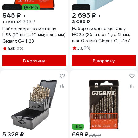
-22%
-14%
-12%
945 ₽
2 695 ₽
3 069 ₽
1 090 ₽
1 209 ₽
Набор сверл по металлу
Набор сверл по металлу
НС25 (25 шт; от 1 до 13 мм,
HSS (10 шт; 1-10 мм; шаг 1 мм)
шаг 0.5 мм) Gigant GT-157
Gigant G-11123
3.6
(16)
4.6
(185)
В корзину
В корзину
-5%
5 328 ₽
699 ₽
738 ₽