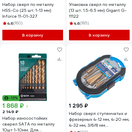
Набор сверл по металлу
Упаковка сверл по металлу
HSS-Co (25 шт; 1-13 мм)
(13 шт; 1.5-6.5 мм) Gigant G-
Inforce 11-01-327
11122
4.6
(160)
4.6
(185)
В корзину
В корзину
-13%
1 868 ₽
1 295 ₽
2 149 ₽
Набор сверл ступенчатых и
Набор износостойких
фрезерных 4-12 мм, 4-20 мм,
сверел SATA по металлу
4-32 мм, 3/6/8 мм
10шт 1-10мм. Для
vertextools 4-12-368