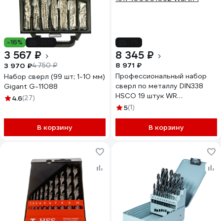
-16%
-25%
-7%
3 567 ₽
8 345 ₽
8 971 ₽
3 970 ₽
4 750 ₽
Профессиональный набор
Набор сверл (99 шт; 1-10 мм)
сверл по металлу DIN338
Gigant G-11088
HSCO 19 штук WR
4.6
(27)
1617400001092 Wurth 1
5
(1)
В корзину
В корзину