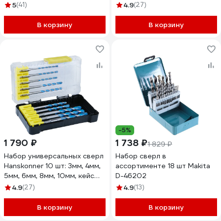
кейсе Thorvik TDBS25K5 25
5
(41)
4.9
(27)
052899
В корзину
В корзину
-5%
1 790 ₽
1 738 ₽
1 829 ₽
Набор универсальных сверл
Набор сверл в
Hanskonner 10 шт: 3мм, 4мм,
ассортименте 18 шт Makita
5мм, 6мм, 8мм, 10мм, кейс
D-46202
H1055-08-S10
4.9
(27)
4.9
(13)
В корзину
В корзину