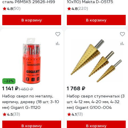
сталь Р6М5К5 29626-H99
10х110) Makita D-05175
4.8
(50)
4.8
(220)
В корзину
В корзину
-22%
1 141 ₽
1 768 ₽
1 460 ₽
Набор сверл по металлу,
Набор сверл ступенчатых (3
кирпичу, дереву (18 шт; 3-10
шт; 4-12 мм, 4-20 мм, 4-32
мм) Gigant G-11120
мм) Gigant G100-004
4.5
(33)
4.1
(13)
В корзину
В корзину