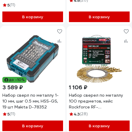
4.8
(20)
интенсивного сверления.
5
(11)
52910A
В корзину
В корзину
до -10%
3 589 ₽
1 106 ₽
Набор сверл по металлу 1-
Набор сверел по металлу
10 мм, шаг 0.5 мм, HSS-GS,
100 предметов, кейс
19 шт Makita D-78352
Rockforce RF-
924U100(57272)
5
(11)
4.3
(28)
В корзину
В корзину