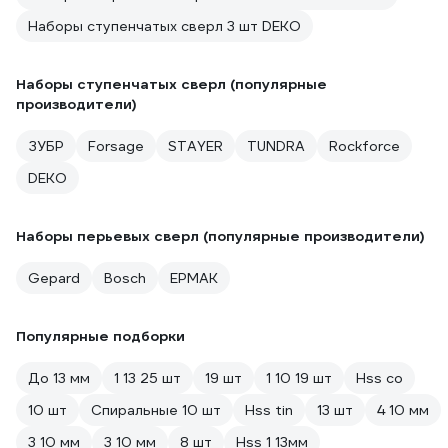
Наборы ступенчатых сверл 3 шт DEKO
Наборы ступенчатых сверл (популярные
производители)
ЗУБР
Forsage
STAYER
TUNDRA
Rockforce
DEKO
Наборы перьевых сверл (популярные производители)
Gepard
Bosch
ЕРМАК
Популярные подборки
До 13 мм
1 13 25 шт
19 шт
1 10 19 шт
Hss co
10 шт
Спиральные 10 шт
Hss tin
13 шт
4 10 мм
3 10 мм
3 10 мм
8 шт
Hss 1 13мм