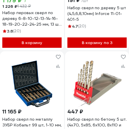
1 179 ₽
191 ₽
/шт
1 226 ₽
1 432 ₽
Набор сверл по дереву 5 шт
Набор перовых сверл по
(4,5,6,8,10мм) Inforce 11-01-
дереву 6-8-10-12-13-14-16-
401-5
18-19-20-22-24-25 мм, 13 шт
4.7
(20)
Gigant Gpd-13
3.8
(20)
В корзину
В корзину по 3
11 165 ₽
447 ₽
Набор сверл по металлу
Набор сверл по бетону 5 шт.
ЗУБР Кобальт 99 шт, 1-10 мм,
(4х70, 5х85, 6х100, 8х110 и