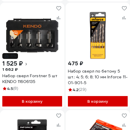
-8%
1 525 ₽
475 ₽
1 662 ₽
Набор сверл по бетону 5
Набор сверл Forstner 5 шт
шт.: 4; 5; 6; 8; 10 мм Inforce 11-
KENDO 11606135
01-901-5
4.5
(8)
4.2
(29)
В корзину
В корзину